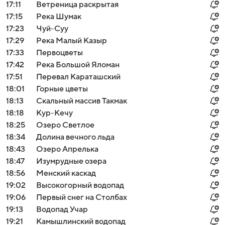
17:11
Ветреница раскрытая
17:15
Река Шумак
17:23
Чуй-Суу
17:29
Река Малый Казыр
17:33
Первоцветы
17:42
Река Большой Яломан
17:51
Перевал Караташский
18:01
Горные цветы
18:13
Скальный массив Такмак
18:18
Кур-Кечу
18:25
Озеро Светлое
18:34
Долина вечного льда
18:43
Озеро Апрелька
18:47
Изумрудные озера
18:56
Менский каскад
19:02
Высокогорный водопад
19:06
Первый снег на Столбах
19:13
Водопад Учар
19:21
Камышлинский водопад