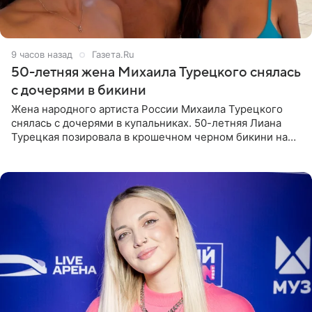
9 часов назад
Газета.Ru
50-летняя жена Михаила Турецкого снялась
с дочерями в бикини
Жена народного артиста России Михаила Турецкого
снялась с дочерями в купальниках. 50-летняя Лиана
Турецкая позировала в крошечном черном бикини на
пляже в Италии. Ее старшая дочь Сарина для отдыха
выбрала бандо