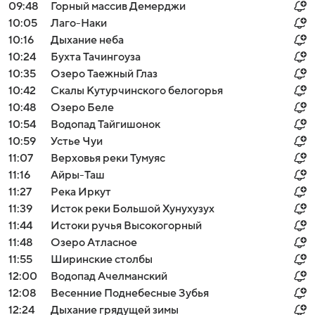
09:48
Горный массив Демерджи
10:05
Лаго-Наки
10:16
Дыхание неба
10:24
Бухта Тачингоуза
10:35
Озеро Таежный Глаз
10:42
Скалы Кутурчинского белогорья
10:48
Озеро Беле
10:54
Водопад Тайгишонок
10:59
Устье Чуи
11:07
Верховья реки Тумуяс
11:16
Айры-Таш
11:27
Река Иркут
11:39
Исток реки Большой Хунухузух
11:44
Истоки ручья Высокогорный
11:48
Озеро Атласное
11:55
Ширинские столбы
12:00
Водопад Ачелманский
12:08
Весенние Поднебесные Зубья
12:24
Дыхание грядущей зимы