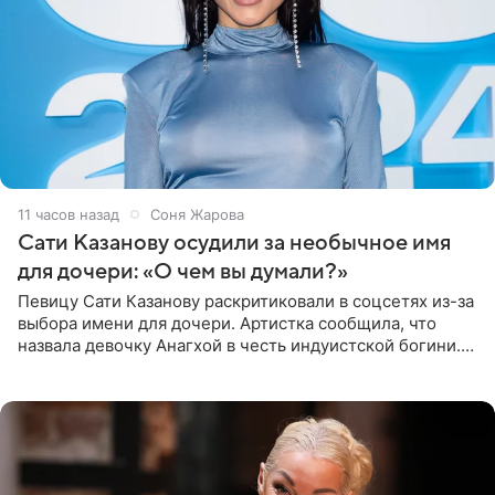
11 часов назад
Соня Жарова
Сати Казанову осудили за необычное имя
для дочери: «О чем вы думали?»
Певицу Сати Казанову раскритиковали в соцсетях из-за
выбора имени для дочери. Артистка сообщила, что
назвала девочку Анагхой в честь индуистской богини.
При этом исполнительница скрывала это имя от
поклонников