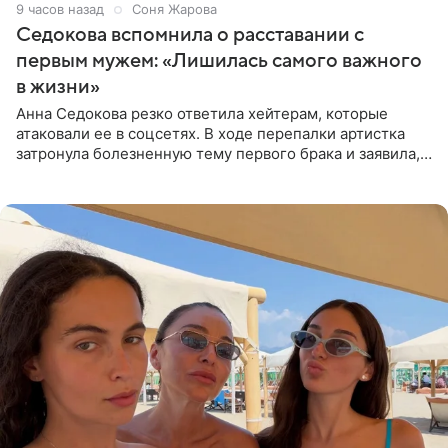
9 часов назад
Соня Жарова
Седокова вспомнила о расставании с
первым мужем: «Лишилась самого важного
в жизни»
Анна Седокова резко ответила хейтерам, которые
атаковали ее в соцсетях. В ходе перепалки артистка
затронула болезненную тему первого брака и заявила,
что чужие судьбы — не ее зона ответственности. От
Валентина