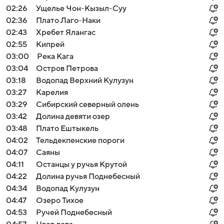
02:26
Ущелье Чон-Кызыл-Суу
02:36
Плато Лаго-Наки
02:43
Хребет Ялангас
02:55
Кипрей
03:00
Река Кага
03:04
Остров Петрова
03:18
Водопад Верхний Кулузун
03:27
Карелия
03:29
Сибирский северный олень
03:42
Долина девяти озер
03:48
Плато Ештыкель
04:02
Тельдекпенские пороги
04:07
Саяны
04:11
Останцы у ручья Крутой
04:22
Долина ручья Поднебесный
04:34
Водопад Кулузун
04:47
Озеро Тихое
04:53
Ручей Поднебесный