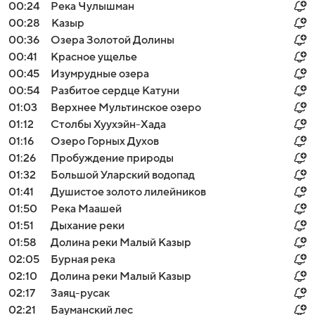
00:24
Река Чулышман
00:28
Казыр
00:36
Озера Золотой Долины
00:41
Красное ущелье
00:45
Изумрудные озера
00:54
Разбитое сердце Катуни
01:03
Верхнее Мультинское озеро
01:12
Столбы Хуухэйн-Хада
01:16
Озеро Горных Духов
01:26
Пробуждение природы
01:32
Большой Уларский водопад
01:41
Душистое золото лилейников
01:50
Река Маашей
01:51
Дыхание реки
01:58
Долина реки Малый Казыр
02:05
Бурная река
02:10
Долина реки Малый Казыр
02:17
Заяц-русак
02:21
Бауманский лес