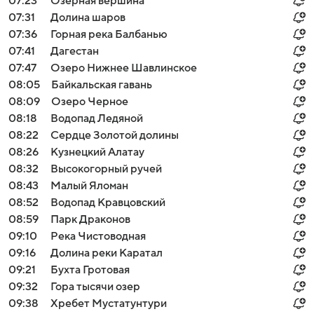
07:23
Озерная вершина
07:31
Долина шаров
07:36
Горная река Балбанью
07:41
Дагестан
07:47
Озеро Нижнее Шавлинское
08:05
Байкальская гавань
08:09
Озеро Черное
08:18
Водопад Ледяной
08:22
Сердце Золотой долины
08:26
Кузнецкий Алатау
08:32
Высокогорный ручей
08:43
Малый Яломан
08:52
Водопад Кравцовский
08:59
Парк Драконов
09:10
Река Чистоводная
09:16
Долина реки Каратал
09:21
Бухта Гротовая
09:32
Гора тысячи озер
09:38
Хребет Мустатунтури