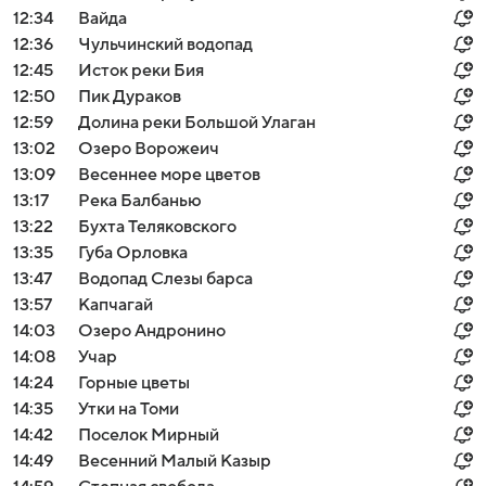
12:34
Вайда
12:36
Чульчинский водопад
12:45
Исток реки Бия
12:50
Пик Дураков
12:59
Долина реки Большой Улаган
13:02
Озеро Ворожеич
13:09
Весеннее море цветов
13:17
Река Балбанью
13:22
Бухта Теляковского
13:35
Губа Орловка
13:47
Водопад Слезы барса
13:57
Капчагай
14:03
Озеро Андронино
14:08
Учар
14:24
Горные цветы
14:35
Утки на Томи
14:42
Поселок Мирный
14:49
Весенний Малый Казыр