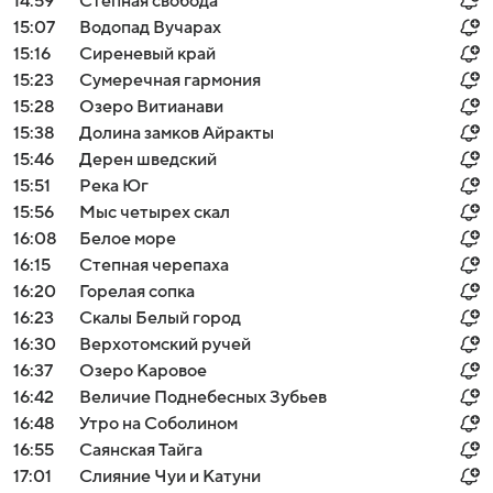
14:59
Степная свобода
15:07
Водопад Вучарах
15:16
Сиреневый край
15:23
Сумеречная гармония
15:28
Озеро Витианави
15:38
Долина замков Айракты
15:46
Дерен шведский
15:51
Река Юг
15:56
Мыс четырех скал
16:08
Белое море
16:15
Cтепная черепаха
16:20
Горелая сопка
16:23
Скалы Белый город
16:30
Верхотомский ручей
16:37
Озеро Каровое
16:42
Величие Поднебесных Зубьев
16:48
Утро на Соболином
16:55
Саянская Тайга
17:01
Слияние Чуи и Катуни