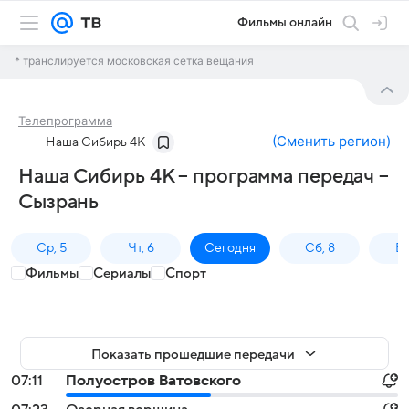
Фильмы онлайн
* транслируется московская сетка вещания
Телепрограмма
(
Сменить регион
)
Наша Сибирь 4К
Наша Сибирь 4К – программа передач –
Сызрань
Ср, 5
Чт, 6
Сегодня
Сб, 8
Вс
Фильмы
Сериалы
Спорт
Показать прошедшие передачи
07:11
Полуостров Ватовского