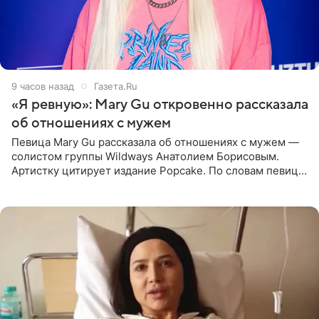
9 часов назад
Газета.Ru
«Я ревную»: Mary Gu откровенно рассказала
об отношениях с мужем
Певица Mary Gu рассказала об отношениях с мужем —
солистом группы Wildways Анатолием Борисовым.
Артистку цитирует издание Popcake. По словам певицы,
залог любви — это принять недостатки другого
человека. Также