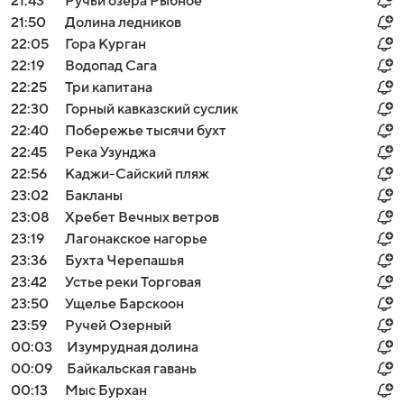
21:43
Ручьи озера Рыбное
21:50
Долина ледников
22:05
Гора Курган
22:19
Водопад Сага
22:25
Три капитана
22:30
Горный кавказский суслик
22:40
Побережье тысячи бухт
22:45
Река Узунджа
22:56
Каджи-Сайский пляж
23:02
Бакланы
23:08
Хребет Вечных ветров
23:19
Лагонакское нагорье
23:36
Бухта Черепашья
23:42
Устье реки Торговая
23:50
Ущелье Барскоон
23:59
Ручей Озерный
00:03
Изумрудная долина
00:09
Байкальская гавань
00:13
Мыс Бурхан