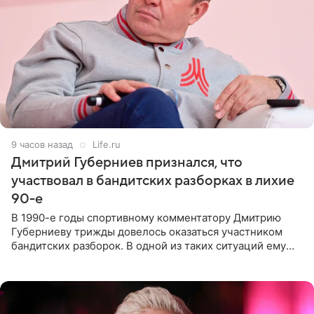
9 часов назад
Life.ru
Дмитрий Губерниев признался, что
участвовал в бандитских разборках в лихие
90-е
В 1990-е годы спортивному комментатору Дмитрию
Губерниеву трижды довелось оказаться участником
бандитских разборок. В одной из таких ситуаций ему
выдали тяжелый предмет и приказали вступить в драку,
однако он