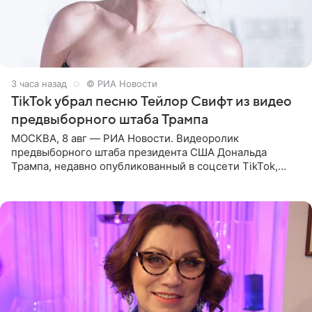
3 часа назад
© РИА Новости
TikTok убрал песню Тейлор Свифт из видео
предвыборного штаба Трампа
МОСКВА, 8 авг — РИА Новости. Видеоролик
предвыборного штаба президента США Дональда
Трампа, недавно опубликованный в соцсети TikTok,
остался без звуковой дорожки в виде песни August
(«Август») американской