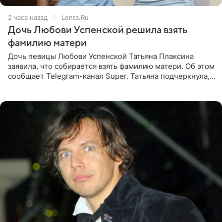
2 часа назад
Lenta.Ru
Дочь Любови Успенской решила взять
фамилию матери
Дочь певицы Любови Успенской Татьяна Плаксина
заявила, что собирается взять фамилию матери. Об этом
сообщает Telegram-канал Super. Татьяна подчеркнула,
что приняла решение о смене фамилии, поскольку
именно от