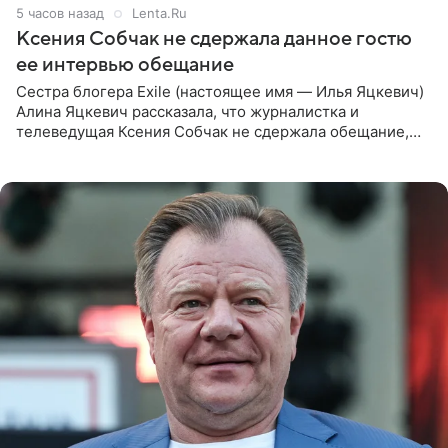
5 часов назад
Lenta.Ru
Ксения Собчак не сдержала данное гостю
ее интервью обещание
Сестра блогера Exile (настоящее имя — Илья Яцкевич)
Алина Яцкевич рассказала, что журналистка и
телеведущая Ксения Собчак не сдержала обещание,
которое дала ему во время интервью с ним. Об этом она
заявила в