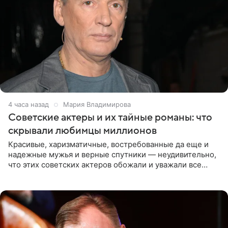
4 часа назад
Мария Владимирова
Советские актеры и их тайные романы: что
скрывали любимцы миллионов
Красивые, харизматичные, востребованные да еще и
надежные мужья и верные спутники — неудивительно,
что этих советских актеров обожали и уважали все
женщины большой страны, и наверняка не раз ставили
их в