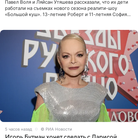
Павел Воля и Ляйсан Утяшева рассказали, что их дети
работали на съемках нового сезона реалити-шоу
«Большой куш». 13-летние Роберт и 11-летняя София
отправились вместе с родителями в Таиланд и успели
поработать
5 часов назад
© РИА Новости
Игорь Бутман хочет сделать с Ларисой