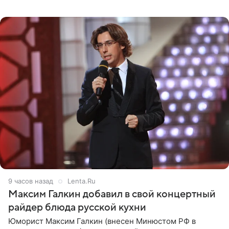
котором позирует у бассейна в белоснежном монокини
с
9 часов назад
Lenta.Ru
Максим Галкин добавил в свой концертный
райдер блюда русской кухни
Юморист Максим Галкин (внесен Минюстом РФ в