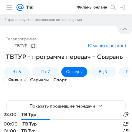
Фильмы онлайн
* транслируется московская сетка вещания
Телепрограмма
(
Сменить регион
)
ТВТУР
ТВТУР – программа передач – Сызрань
Чт, 6
Пт, 7
Сегодня
Вс, 9
Пн,
Фильмы
Сериалы
Спорт
Показать прошедшие передачи
23:00
ТВ Тур
00:00
ТВ Тур
01:00
ТВ Тур