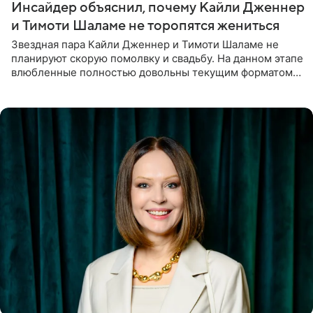
Инсайдер объяснил, почему Кайли Дженнер
и Тимоти Шаламе не торопятся жениться
Звездная пара Кайли Дженнер и Тимоти Шаламе не
планируют скорую помолвку и свадьбу. На данном этапе
влюбленные полностью довольны текущим форматом
своих отношений и сознательно не хотят торопить
события. Сейчас