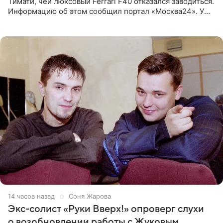
Тимати, чей люксовый Ferrari F40 отказался заводиться.
Информацию об этом сообщил портал «Москва24». У
рэпера на автозаправочной станции сел аккумулятор.
14 часов назад
Соня Жарова
Экс-солист «Руки Вверх!» опроверг слухи
о возобновлении работы с Жуковым