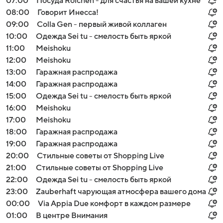
07:00
Посуда Roichen - для счастья на вашей кухне
08:00
Говорит Инесса!
09:00
Colla Gen - первый живой коллаген
10:00
Одежда Sei tu - смелость быть яркой
11:00
Meishoku
12:00
Meishoku
13:00
Гаражная распродажа
14:00
Гаражная распродажа
15:00
Одежда Sei tu - смелость быть яркой
16:00
Meishoku
17:00
Meishoku
18:00
Гаражная распродажа
19:00
Гаражная распродажа
20:00
Стильные советы от Shopping Live
21:00
Стильные советы от Shopping Live
22:00
Одежда Sei tu - смелость быть яркой
23:00
Zauberhaft чарующая атмосфера вашего дома
00:00
Via Appia Due комфорт в каждом размере
01:00
В центре Внимания