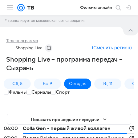
Фильмы онлайн
* транслируется московская сетка вещания
Телепрограмма
(
Сменить регион
)
Shopping Live
Shopping Live – программа передач –
Сызрань
Сб, 8
Вс, 9
Сегодня
Вт, 11
Ср,
Фильмы
Сериалы
Спорт
Показать прошедшие передачи
06:00
Colla Gen - первый живой коллаген