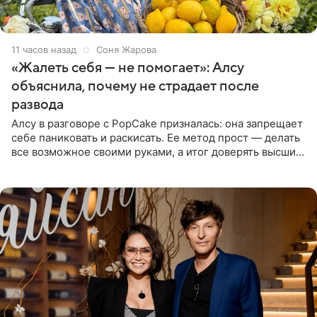
11 часов назад
Соня Жарова
«Жалеть себя — не помогает»: Алсу
объяснила, почему не страдает после
развода
Алсу в разговоре с PopCake призналась: она запрещает
себе паниковать и раскисать. Ее метод прост — делать
все возможное своими руками, а итог доверять высшим
силам. Певица утверждает, что истерики и потеря