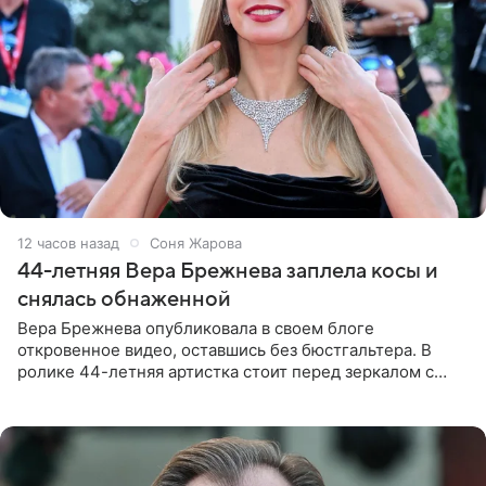
12 часов назад
Соня Жарова
44-летняя Вера Брежнева заплела косы и
снялась обнаженной
Вера Брежнева опубликовала в своем блоге
откровенное видео, оставшись без бюстгальтера. В
ролике 44-летняя артистка стоит перед зеркалом с
обнаженной грудью. Волосы певица собрала в косы и
надела головной убор.