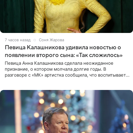
7 часов назад
Соня Жарова
Певица Калашникова удивила новостью о
появлении второго сына: «Так сложилось»
Певица Анна Калашникова сделала неожиданное
признание, о котором молчала долгие годы. В
разговоре с «МК» артистка сообщила, что воспитывает
не одного, а сразу двух сыновей. «На самом деле я
всегда мечтала, что