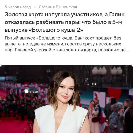
5 часов назад
Евгения Башинская
Золотая карта напугала участников, а Галич
отказалась разбивать пары: что было в 5-м
выпуске «Большого куша-2»
Пятый выпуск «Большого куша. Бангкок» прошел без
вылета, но едва не изменил состав сразу нескольких
пар. Главной угрозой стала золотая карта, позволяющая
разлучить один из дуэтов и поменять участников
местами.