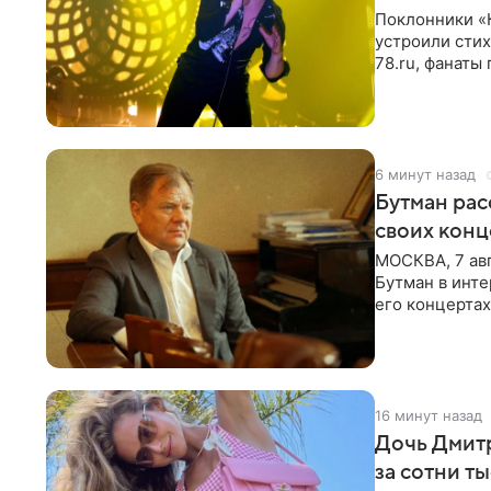
Поклонники «
устроили сти
78.ru, фанаты
сегодня могл
6 минут назад
Бутман рас
своих конц
МОСКВА, 7 ав
Бутман в инте
его концертах
протестующих
16 минут назад
Дочь Дмит
за сотни т