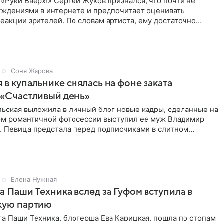
«Руки Вверх!» Сергей Жуков признался, что почти не
уждениями в интернете и предпочитает оценивать
еакции зрителей. По словам артиста, ему достаточно
нников и
Соня Жарова
 в купальнике снялась на фоне заката
 «Счастливый день»
льская выложила в личный блог новые кадры, сделанные на
ром романтичной фотосессии выступил ее муж Владимир
. Певица предстала перед подписчиками в слитном
Елена Нужная
а Паши Техника вслед за Гуфом вступила в
кую партию
а Паши Техника, блогерша Ева Карицкая, пошла по стопам