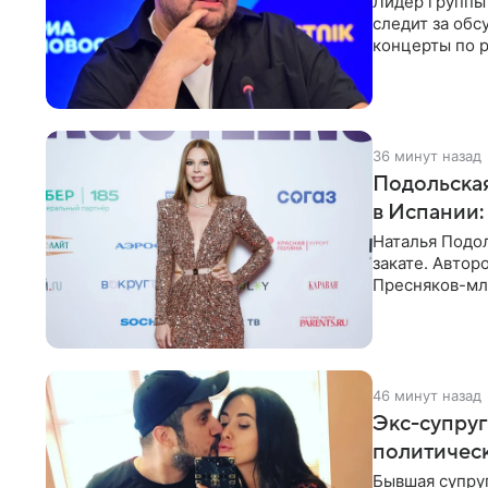
Лидер группы 
следит за обс
концерты по р
эмоций покло
36 минут назад
Подольская
в Испании:
Наталья Подо
закате. Авто
Пресняков-мл
купальнике с
46 минут назад
Экс-супруг
политичес
Бывшая супруг