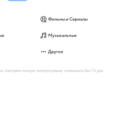
Фильмы и Сериалы
ые
Музыкальные
Другое
м. Смотрите полную телепрограмму телеканала Эхо TV для