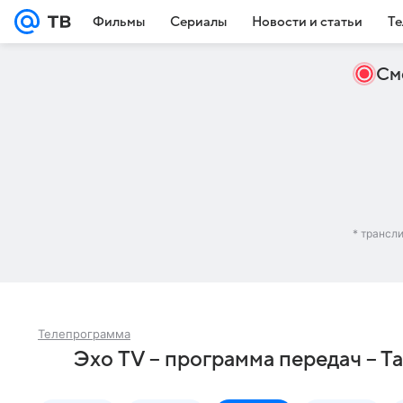
Фильмы
Сериалы
Новости и статьи
Те
См
* трансл
Телепрограмма
Эхо TV – программа передач – Т