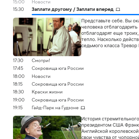
15:00
Новости
15:30
Заплати другому / Заплати вперед
Представьте себе. Вы ок
человека отблагодарить н
отблагодарят еще троих,
тепло. Насколько дейст
седьмого класса Тревор
17:30
Смотри!
17:45
Сокровища юга России
18:00
Новости
18:15
Сокровища юга России
18:30
Краски жизни
19:00
Сокровища юга России
19:15
Гайд-Парк на Гудзоне
История стремительного
президентом США Фрэнко
Английской королевской 
свои чувства от чопорно