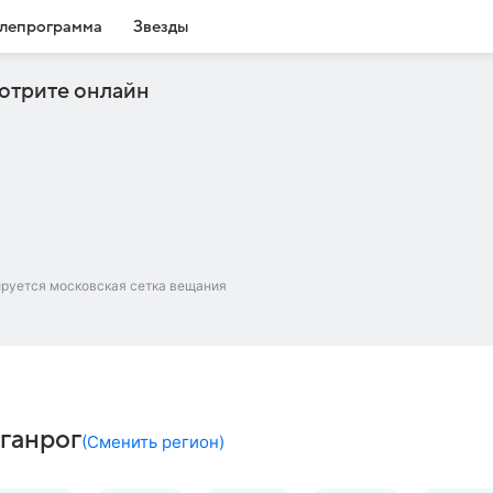
лепрограмма
Звезды
отрите онлайн
ируется московская сетка вещания
аганрог
(
Сменить регион
)