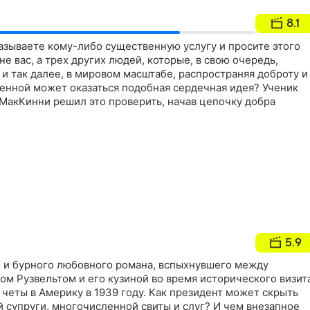
8.1
азываете кому-либо существенную услугу и просите этого
е вас, а трех других людей, которые, в свою очередь,
 и так далее, в мировом масштабе, распространяя доброту и
венной может оказаться подобная сердечная идея? Ученик
 МакКинни решил это проверить, начав цепочку добра
5.9
 и бурного любовного романа, вспыхнувшего между
м Рузвельтом и его кузиной во время исторического визит
четы в Америку в 1939 году. Как президент может скрыть
й супруги, многочисленной свиты и слуг? И чем внезапное