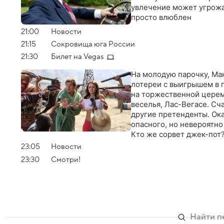
увлечение может угрожа
просто влюблен
21:00
Новости
21:15
Сокровища юга России
21:30
Билет на Vegas
На молодую парочку, Мак
лотереи с выигрышем в 
на торжественной церем
веселья, Лас-Вегасе. Сч
другие претенденты. Ок
опасного, но невероятно
Кто же сорвет джек-пот
23:05
Новости
23:30
Смотри!