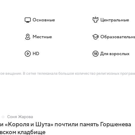
Основные
Центральные
Местные
Образовательн
HD
Для взрослых
 вещание. В сетке телеканала большое количество религиозных програм
Соня Жарова
и «Короля и Шута» почтили память Горшенева
овском кладбище