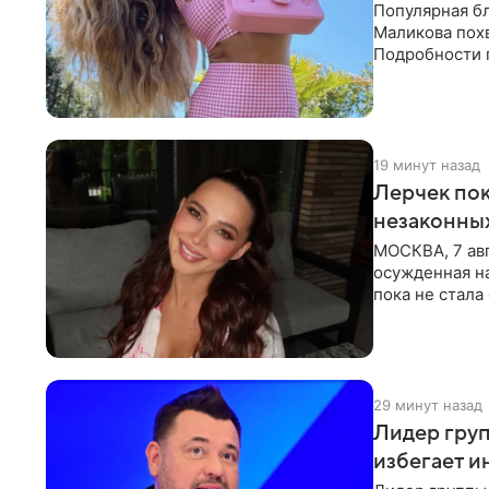
Популярная б
Маликова похв
Подробности 
обратили вни
19 минут назад
Лерчек пок
незаконны
МОСКВА, 7 авг
осужденная на
пока не стал
инстанции. Ка
29 минут назад
Лидер груп
избегает и