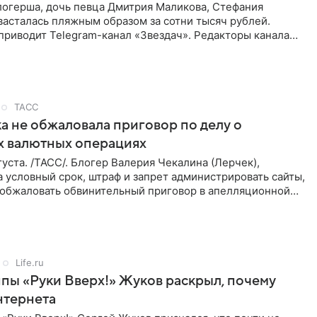
логерша, дочь певца Дмитрия Маликова, Стефания
асталась пляжным образом за сотни тысяч рублей.
приводит Telegram-канал «Звездач». Редакторы канала
мание на
ТАСС
а не обжаловала приговор по делу о
х валютных операциях
уста. /ТАСС/. Блогер Валерия Чекалина (Лерчек),
 условный срок, штраф и запрет администрировать сайты,
а обжаловать обвинительный приговор в апелляционной
к
Life.ru
пы «Руки Вверх!» Жуков раскрыл, почему
нтернета