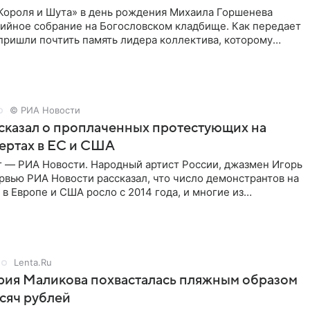
Короля и Шута» в день рождения Михаила Горшенева
хийное собрание на Богословском кладбище. Как передает
 пришли почтить память лидера коллектива, которому
о бы
© РИА Новости
сказал о проплаченных протестующих на
ертах в ЕС и США
г — РИА Новости. Народный артист России, джазмен Игорь
рвью РИА Новости рассказал, что число демонстрантов на
 в Европе и США росло с 2014 года, и многие из
,
Lenta.Ru
рия Маликова похвасталась пляжным образом
ысяч рублей