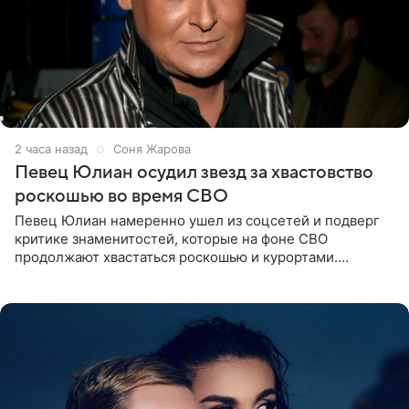
2 часа назад
Соня Жарова
Певец Юлиан осудил звезд за хвастовство
роскошью во время СВО
Певец Юлиан намеренно ушел из соцсетей и подверг
критике знаменитостей, которые на фоне СВО
продолжают хвастаться роскошью и курортами.
Заслуженный артист России признался, что устроил
себе настоящий «детокс» и