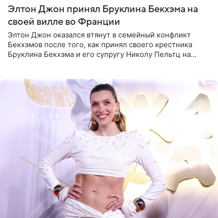
Элтон Джон принял Бруклина Бекхэма на
своей вилле во Франции
Элтон Джон оказался втянут в семейный конфликт
Бекхэмов после того, как принял своего крестника
Бруклина Бекхэма и его супругу Николу Пельтц на
своей вилле во Франции. Как сообщает
RadarOnline.com, встреча