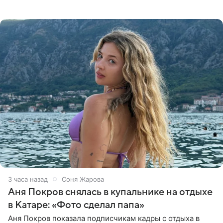
упомянула сыновей и нынешнего мужа Степана, но экс-
супруга в
3 часа назад
Соня Жарова
Аня Покров снялась в купальнике на отдыхе
в Катаре: «Фото сделал папа»
Аня Покров показала подписчикам кадры с отдыха в