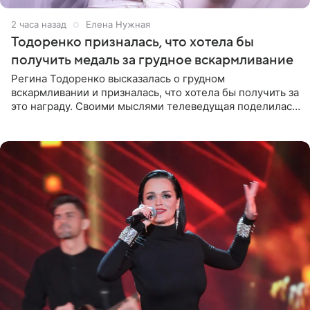
2 часа назад
Елена Нужная
Тодоренко призналась, что хотела бы
получить медаль за грудное вскармливание
Регина Тодоренко высказалась о грудном
вскармливании и призналась, что хотела бы получить за
это награду. Своими мыслями телеведущая поделилась
на личной странице в социальной сети. Артистка
подчеркнула, что не