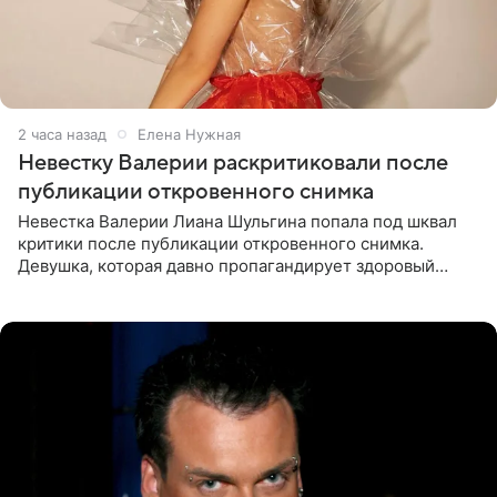
2 часа назад
Елена Нужная
Невестку Валерии раскритиковали после
публикации откровенного снимка
Невестка Валерии Лиана Шульгина попала под шквал
критики после публикации откровенного снимка.
Девушка, которая давно пропагандирует здоровый
образ жизни, выложила в личном блоге фото в ярко-
розовом