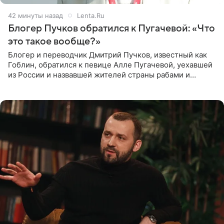
42 минуты назад
Lenta.Ru
Блогер Пучков обратился к Пугачевой: «Что
это такое вообще?»
Блогер и переводчик Дмитрий Пучков, известный как
Гоблин, обратился к певице Алле Пугачевой, уехавшей
из России и назвавшей жителей страны рабами и
холопами. Его слова прозвучали в эфире радио Sputnik,
запись