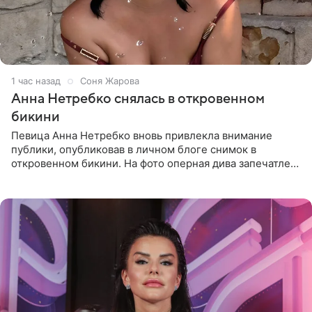
1 час назад
Соня Жарова
Анна Нетребко снялась в откровенном
бикини
Певица Анна Нетребко вновь привлекла внимание
публики, опубликовав в личном блоге снимок в
откровенном бикини. На фото оперная дива запечатлена
в термальном источнике. В подписи артистка сообщила
поклонникам,