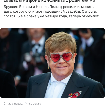
свадьбы на фоне конфликта с родителями
Бруклин Бекхэм и Никола Пельтц решили изменить
дату, которую считают годовщиной свадьбы. Супруги,
состоящие в браке уже четыре года, теперь отмечают
не день своей роскошной свадьбы в апреле 2022-го, а
дату
2 часа назад
super.ru