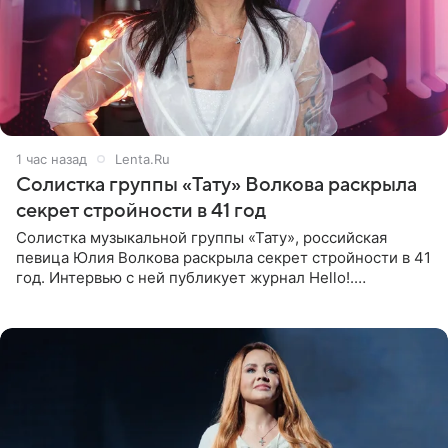
1 час назад
Lenta.Ru
Солистка группы «Тату» Волкова раскрыла
секрет стройности в 41 год
Солистка музыкальной группы «Тату», российская
певица Юлия Волкова раскрыла секрет стройности в 41
год. Интервью с ней публикует журнал Hello!.
Знаменитость рассказала, что следует принципу,
который включает в