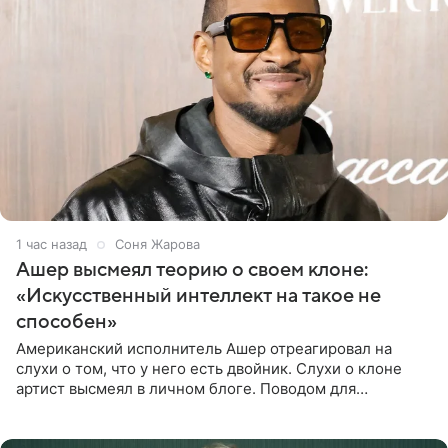
1 час назад
Соня Жарова
Ашер высмеял теорию о своем клоне:
«Искусственный интеллект на такое не
способен»
Американский исполнитель Ашер отреагировал на
слухи о том, что у него есть двойник. Слухи о клоне
артист высмеял в личном блоге. Поводом для
обсуждений стали два концерта в Нью-Джерси,
которые 47-летний певец