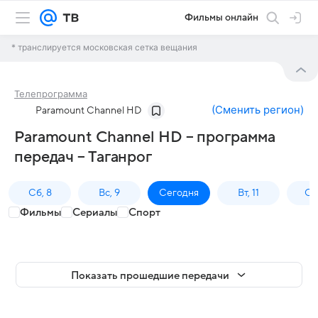
Фильмы онлайн
* транслируется московская сетка вещания
Телепрограмма
(
Сменить регион
)
Paramount Channel HD
Paramount Channel HD – программа
передач – Таганрог
Сб, 8
Вс, 9
Сегодня
Вт, 11
Ср,
Фильмы
Сериалы
Спорт
Показать прошедшие передачи