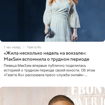
1 час назад
Газета.Ru
«Жила несколько недель на вокзале»:
МакSим вспомнила о трудном периоде
Певица МакSим впервые публично поделилась
историей о трудном периоде своей юности. Об этом
«Газете.Ru» рассказала пресс-служба онлайн-
кинотеатра START, который совместно с VK Добром и
МАЕР запустил социальный