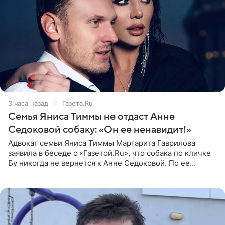
3 часа назад
Газета.Ru
Семья Яниса Тиммы не отдаст Анне
Седоковой собаку: «Он ее ненавидит!»
Адвокат семьи Яниса Тиммы Маргарита Гаврилова
заявила в беседе с «Газетой.Ru», что собака по кличке
Бу никогда не вернется к Анне Седоковой. По ее
словам, животное ненавидит певицу. Гаврилова
ответила на