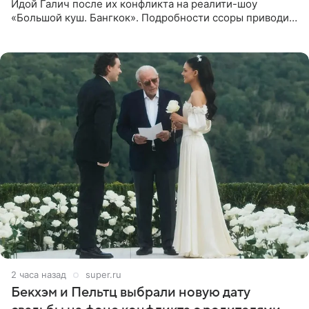
Идой Галич после их конфликта на реалити-шоу
«Большой куш. Бангкок». Подробности ссоры приводит
«СтарХит». Гордон подчеркнула, что не намерена
прислушиваться к
2 часа назад
super.ru
Бекхэм и Пельтц выбрали новую дату