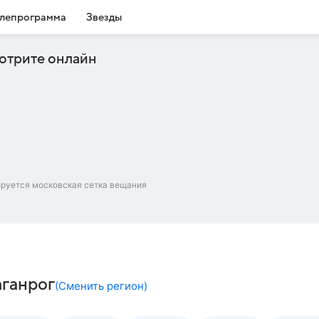
лепрограмма
Звезды
отрите онлайн
ируется московская сетка вещания
аганрог
(
Сменить регион
)