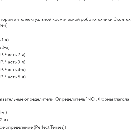
атории интеллектуальной космической робототехники Сколтех
лей)
 1-я)
 2-я)
. Часть 2-я)
. Часть 3-я)
. Часть 4-я)
. Часть 5-я)
бязательные определители. Определитель "NO". Формы глагола
1-я)
2-я)
е определение (Perfect Tenses))