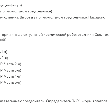
щадей фигур)
 прямоугольном треугольнике)
еугольника. Высоты в прямоугольном треугольнике. Парадокс
атории интеллектуальной космической робототехники Сколтех
лей)
 1-я)
 2-я)
. Часть 2-я)
. Часть 3-я)
. Часть 4-я)
. Часть 5-я)
бязательные определители. Определитель "NO". Формы глагола