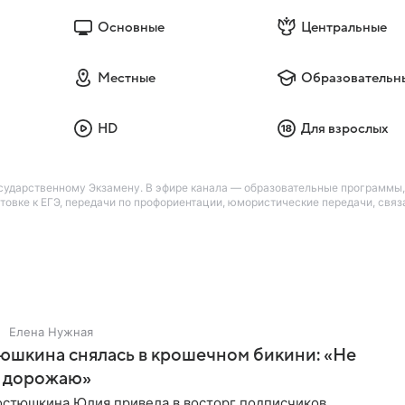
Основные
Центральные
Местные
Образовательн
HD
Для взрослых
ударственному Экзамену. В эфире канала — образовательные программы, 
готовке к ЕГЭ, передачи по профориентации, юмористические передачи, св
Елена Нужная
юшкина снялась в крошечном бикини: «Не
 дорожаю»
остюшкина Юлия привела в восторг подписчиков