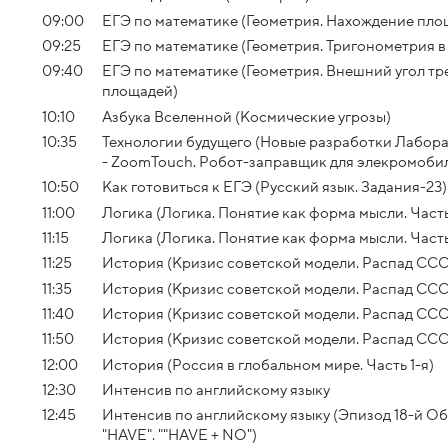
09:00
ЕГЭ по математике (Геометрия. Нахождение пло
09:25
ЕГЭ по математике (Геометрия. Тригонометрия в
09:40
ЕГЭ по математике (Геометрия. Внешний угол тр
площадей)
10:10
Азбука Вселенной (Космические угрозы)
10:35
Технологии будущего (Новые разработки Лабор
- ZoomTouch. Робот-заправщик для элекромоби
10:50
Как готовиться к ЕГЭ (Русский язык. Задания-23)
11:00
Логика (Логика. Понятие как форма мысли. Часть
11:15
Логика (Логика. Понятие как форма мысли. Часть
11:25
История (Кризис советской модели. Распад СССР
11:35
История (Кризис советской модели. Распад СССР
11:40
История (Кризис советской модели. Распад СССР
11:50
История (Кризис советской модели. Распад СССР
12:00
История (Россия в глобальном мире. Часть 1-я)
12:30
Интенсив по английскому языку
12:45
Интенсив по английскому языку (Эпизод 18-й О
"HAVE". ""HAVE + NO")