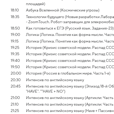
площадей)
18:10
Азбука Вселенной (Космические угрозы)
18:35
Технологии будущего (Новые разработки Лабор
- ZoomTouch. Робот-заправщик для элекромоби
18:50
Как готовиться к ЕГЭ (Русский язык. Задания-23)
19:00
Логика (Логика. Понятие как форма мысли. Часть
19:15
Логика (Логика. Понятие как форма мысли. Часть
19:25
История (Кризис советской модели. Распад СССР
19:35
История (Кризис советской модели. Распад СССР
19:40
История (Кризис советской модели. Распад СССР
19:50
История (Кризис советской модели. Распад СССР
20:00
История (Россия в глобальном мире. Часть 1-я)
20:30
Интенсив по английскому языку
20:45
Интенсив по английскому языку (Эпизод 18-й О
"HAVE". ""HAVE + NO")
21:00
Интенсив по английскому языку (Артикли: Часть 
21:10
Интенсив по английскому языку (Артикли: Часть 
21:25
Интенсив по английскому языку (Have + Пассивно