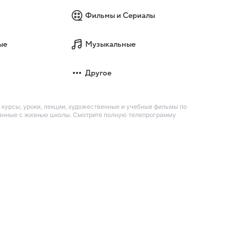
Фильмы и Сериалы
ые
Музыкальные
Другое
курсы, уроки, лекции, художественные и учебные фильмы по
язанные с жизнью школы. Смотрите полную телепрограмму