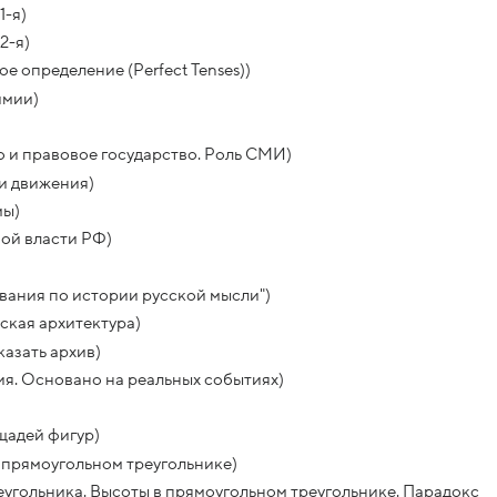
1-я)
2-я)
е определение (Perfect Tenses))
имии)
 и правовое государство. Роль СМИ)
и движения)
мы)
ой власти РФ)
вания по истории русской мысли")
ская архитектура)
азать архив)
я. Основано на реальных событиях)
щадей фигур)
 прямоугольном треугольнике)
еугольника. Высоты в прямоугольном треугольнике. Парадокс