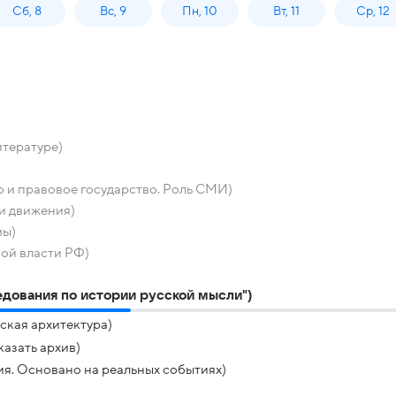
Сб, 8
Вс, 9
Пн, 10
Вт, 11
Ср, 12
итературе)
 и правовое государство. Роль СМИ)
и движения)
мы)
ой власти РФ)
дования по истории русской мысли")
ская архитектура)
азать архив)
я. Основано на реальных событиях)