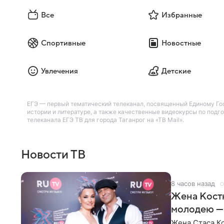
Все
Избранные
Спортивные
Новостные
Увлечения
Детские
ЕГЭ — первый тематический телеканал, посвященный Единому Гос
истории и литературе, а также качественные видеокурсы по под
телеканала ЕГЭ ТВ для города Таганрог на «ТВ Mail».
Новости ТВ
8 часов назад
Жена Кост
молодею —
Жена Стаса К