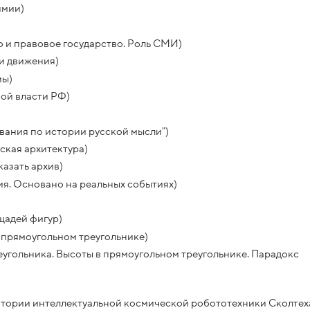
имии)
 и правовое государство. Роль СМИ)
и движения)
мы)
ой власти РФ)
вания по истории русской мысли")
ская архитектура)
азать архив)
я. Основано на реальных событиях)
щадей фигур)
 прямоугольном треугольнике)
еугольника. Высоты в прямоугольном треугольнике. Парадокс
атории интеллектуальной космической робототехники Сколтех