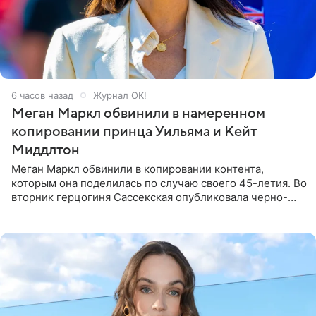
6 часов назад
Журнал OK!
Меган Маркл обвинили в намеренном
копировании принца Уильяма и Кейт
Миддлтон
Меган Маркл обвинили в копировании контента,
которым она поделилась по случаю своего 45-летия. Во
вторник герцогиня Сассекская опубликовала черно-
белую фотографию, на которой она прыгает в бассейн с
воздушными