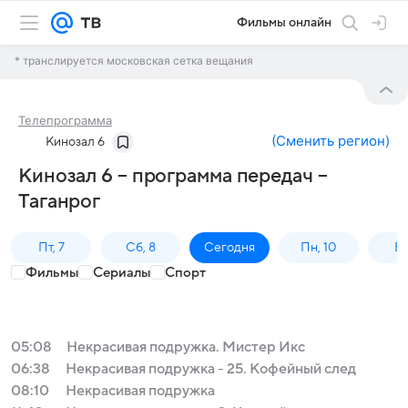
Фильмы онлайн
* транслируется московская сетка вещания
Телепрограмма
(
Сменить регион
)
Кинозал 6
Кинозал 6 – программа передач –
Таганрог
Пт, 7
Сб, 8
Сегодня
Пн, 10
Вт,
Фильмы
Сериалы
Спорт
05:08
Некрасивая подружка. Мистер Икс
06:38
Некрасивая подружка - 25. Кофейный след
08:10
Некрасивая подружка