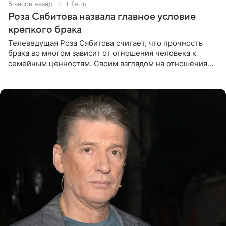
5 часов назад
Life.ru
Роза Сябитова назвала главное условие
крепкого брака
Телеведущая Роза Сябитова считает, что прочность
брака во многом зависит от отношения человека к
семейным ценностям. Своим взглядом на отношения
телеведущая поделилась с корреспондентом Пятого
канала на