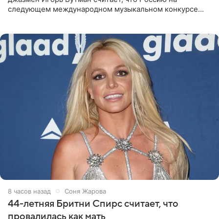
следующем международном музыкальном конкурсе
«Интервидение» могла бы представить молодая певица
Варвара Убель, так
8 часов назад
Соня Жарова
44-летняя Бритни Спирс считает, что
провалилась как мать