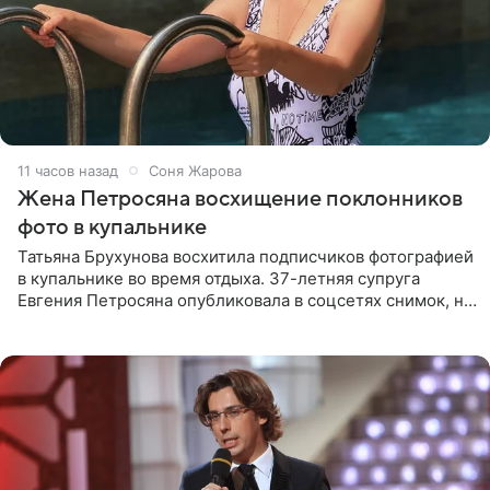
11 часов назад
Соня Жарова
Жена Петросяна восхищение поклонников
фото в купальнике
Татьяна Брухунова восхитила подписчиков фотографией
в купальнике во время отдыха. 37-летняя супруга
Евгения Петросяна опубликовала в соцсетях снимок, на
котором позирует у бассейна в белоснежном монокини
с