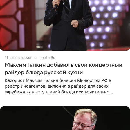
11 часов назад
Lenta.Ru
Максим Галкин добавил в свой концертный
райдер блюда русской кухни
Юморист Максим Галкин (внесен Минюстом РФ в
реестр иноагентов) включил в райдер для своих
зарубежных выступлений блюда исключительно
русской кухни. Об этом сообщает РИА Новости.
Согласно документу, в гримерную