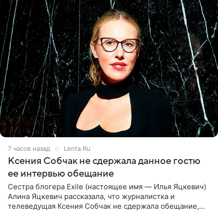
7 часов назад
Lenta.Ru
Ксения Собчак не сдержала данное гостю
ее интервью обещание
Сестра блогера Exile (настоящее имя — Илья Яцкевич)
Алина Яцкевич рассказала, что журналистка и
телеведущая Ксения Собчак не сдержала обещание,
которое дала ему во время интервью с ним. Об этом она