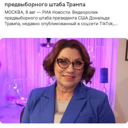
предвыборного штаба Трампа
МОСКВА, 8 авг — РИА Новости. Видеоролик
предвыборного штаба президента США Дональда
Трампа, недавно опубликованный в соцсети TikTok,
остался без звуковой дорожки в виде песни August
(«Август») американской