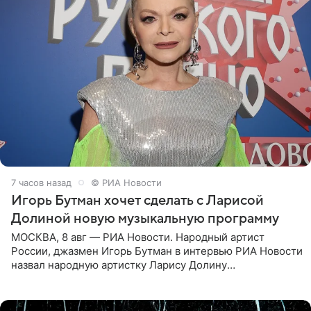
7 часов назад
© РИА Новости
Игорь Бутман хочет сделать с Ларисой
Долиной новую музыкальную программу
МОСКВА, 8 авг — РИА Новости. Народный артист
России, джазмен Игорь Бутман в интервью РИА Новости
назвал народную артистку Ларису Долину
великолепной певицей и рассказал о желании сделать с
ней новую совместную