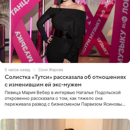
5 часов назад
Соня Жарова
Солистка «Тутси» рассказала об отношениях
с изменившим ей экс-мужем
Певица Мария Вебер в интервью Наталье Подольской
откровенно рассказала о том, как тяжело она
переживала развод с бизнесменом Парвизом Ясиновым.
Артистка призналась, что измена бывшего супруга стала
для нее