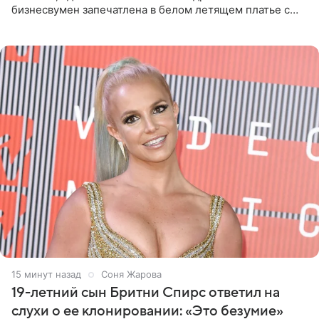
бизнесвумен запечатлена в белом летящем платье с
глубокими разрезами на талии. Свой образ Канделаки
дополнила
15 минут назад
Соня Жарова
19-летний сын Бритни Спирс ответил на
слухи о ее клонировании: «Это безумие»