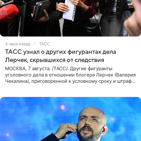
3 часа назад
ТАСС
ТАСС узнал о других фигурантах дела
Лерчек, скрывшихся от следствия
МОСКВА, 7 августа. /ТАСС/. Другие фигуранты
уголовного дела в отношении блогера Лерчек (Валерия
Чекалина), приговоренной к условному сроку и штрафу,
а также ее бывшего супруга и его бывшего бизнес-
партнера,