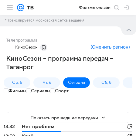
Фильмы онлайн
* транслируется московская сетка вещания
Телепрограмма
(
Сменить регион
)
КиноСезон
КиноСезон – программа передач –
Таганрог
Ср, 5
Чт, 6
Сегодня
Сб, 8
Вс
Фильмы
Сериалы
Спорт
Показать прошедшие передачи
13:32
Нет проблем