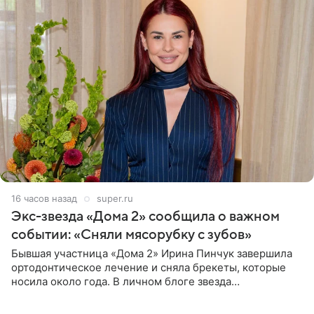
16 часов назад
super.ru
Экс-звезда «Дома 2» сообщила о важном
событии: «Сняли мясорубку с зубов»
Бывшая участница «Дома 2» Ирина Пинчук завершила
ортодонтическое лечение и сняла брекеты, которые
носила около года. В личном блоге звезда
опубликовала видео из кабинета стоматолога, где
показала процесс снятия