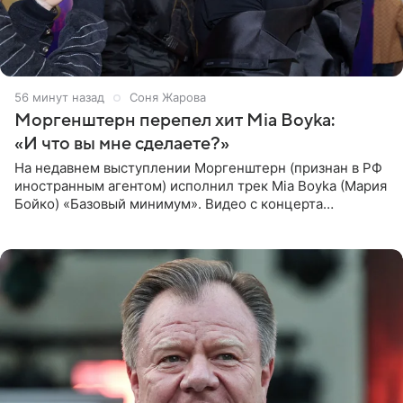
56 минут назад
Соня Жарова
Моргенштерн перепел хит Mia Boyka:
«И что вы мне сделаете?»
На недавнем выступлении Моргенштерн (признан в РФ
иностранным агентом) исполнил трек Mia Boyka (Мария
Бойко) «Базовый минимум». Видео с концерта
опубликовала Алена Жигалова в своем Telegram-
канале. «Доброе утро