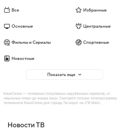
Все
Избранные
Основные
Центральные
Фильмы и Сериалы
Спортивные
Новостные
Показать еще
КиноСезон — телеканал популярных зарубежных сериалов, от
«мыльных опер» до жанра экшн. Смотрите полную телепрограмму
телеканала КиноСезон для города Таганрог на «ТВ Mail».
Новости ТВ