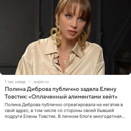
1 час назад
super.ru
Полина Диброва публично задела Елену
Товстик: «Оплаченный алиментами хейт»
Полина Диброва публично отреагировала на негатив в
свой адрес, в том числе со стороны своей бывшей
подруги Елены Товстик. В личном блоге многодетная
мама дала понять, что считает экс‑супругу Романа
Товстика