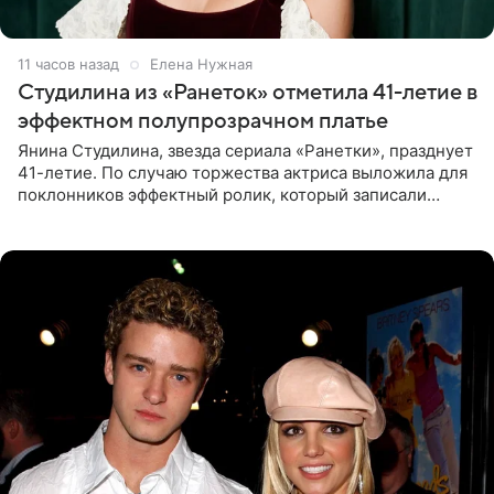
11 часов назад
Елена Нужная
Студилина из «Ранеток» отметила 41-летие в
эффектном полупрозрачном платье
Янина Студилина, звезда сериала «Ранетки», празднует
41-летие. По случаю торжества актриса выложила для
поклонников эффектный ролик, который записали
прошлой ночью. В кадре артистка предстала в
вечернем