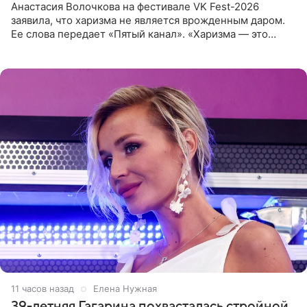
Анастасия Волочкова на фестивале VK Fest-2026
заявила, что харизма не является врожденным даром.
Ее слова передает «Пятый канал». «Харизма — это
отчасти все-таки приобретенное качество, а не
врожденное, потому
11 часов назад
Елена Нужная
39-летняя Гагарина похвасталась стройной