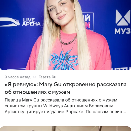
9 часов назад
Газета.Ru
«Я ревную»: Mary Gu откровенно рассказала
об отношениях с мужем
Певица Mary Gu рассказала об отношениях с мужем —
солистом группы Wildways Анатолием Борисовым.
Артистку цитирует издание Popcake. По словам певицы,
залог любви — это принять недостатки другого
человека. Также