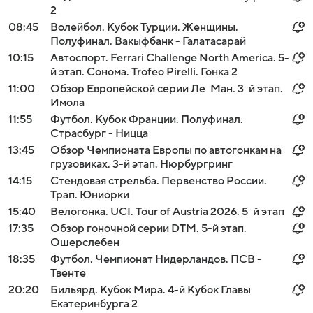
2
08:45
Волейбол. Кубок Турции. Женщины.
Полуфинал. Вакыфбанк - Галатасарай
10:15
Автоспорт. Ferrari Challenge North America. 5-
й этап. Сонома. Trofeo Pirelli. Гонка 2
11:00
Обзор Европейской серии Ле-Ман. 3-й этап.
Имола
11:55
Футбол. Кубок Франции. Полуфинал.
Страсбург - Ницца
13:45
Обзор Чемпионата Европы по автогонкам на
грузовиках. 3-й этап. Нюрбургринг
14:15
Стендовая стрельба. Первенство России.
Трап. Юниорки
15:40
Велогонка. UCI. Tour of Austria 2026. 5-й этап
17:35
Обзор гоночной серии DTM. 5-й этап.
Ошерслебен
18:35
Футбол. Чемпионат Нидерландов. ПСВ -
Твенте
20:20
Бильярд. Кубок Мира. 4-й Кубок Главы
Екатеринбурга 2