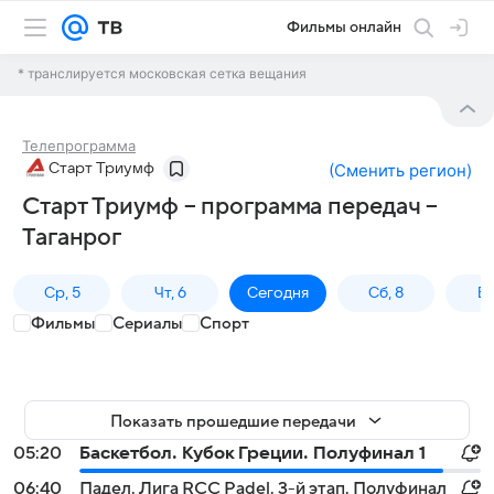
Фильмы онлайн
* транслируется московская сетка вещания
Телепрограмма
Старт Триумф
(
Сменить регион
)
Старт Триумф – программа передач –
Таганрог
Ср, 5
Чт, 6
Сегодня
Сб, 8
Вс
Фильмы
Сериалы
Спорт
Показать прошедшие передачи
05:20
Баскетбол. Кубок Греции. Полуфинал 1
06:40
Падел. Лига RCC Padel. 3-й этап. Полуфинал