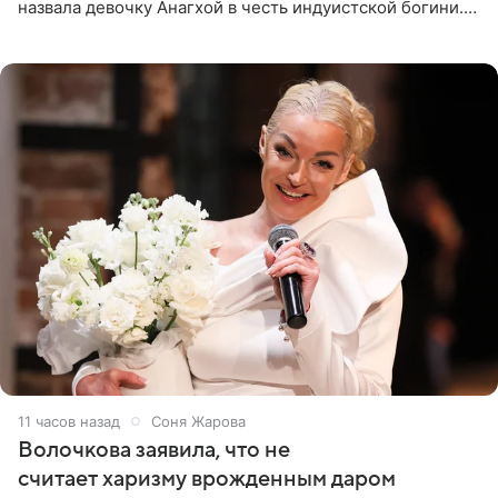
назвала девочку Анагхой в честь индуистской богини.
При этом исполнительница скрывала это имя от
поклонников
11 часов назад
Соня Жарова
Волочкова заявила, что не
считает харизму врожденным даром