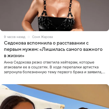
9 часов назад
Соня Жарова
Седокова вспомнила о расставании с
первым мужем: «Лишилась самого важного
в жизни»
Анна Седокова резко ответила хейтерам, которые
атаковали ее в соцсетях. В ходе перепалки артистка
затронула болезненную тему первого брака и заявила,
что чужие судьбы — не ее зона ответственности. От
Валентина