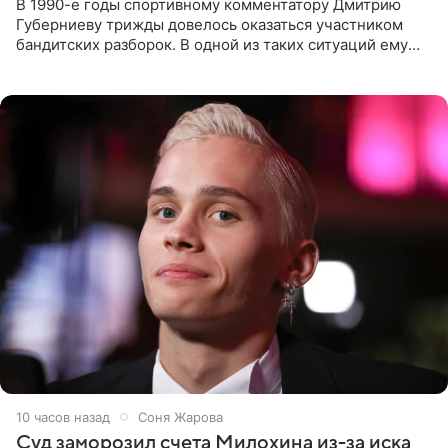
В 1990-е годы спортивному комментатору Дмитрию
Губерниеву трижды довелось оказаться участником
бандитских разборок. В одной из таких ситуаций ему
выдали тяжелый предмет и приказали вступить в драку,
однако он
10 часов назад
Соня Жарова
Суд заморозил счета Милохина из-за иска