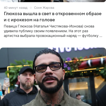
40 минут назад
Соня Жарова
Глюкоза вышла в свет в откровенном образе
и с ирокезом на голове
Певица Глюкоза (Наталья Чистякова-Ионова) снова
удивила публику своим появлением. На этот раз
артистка выбрала провокационный наряд — футболку с
принтом, имитирующим полуобнаженную грудь. Свой
образ Глюкоза