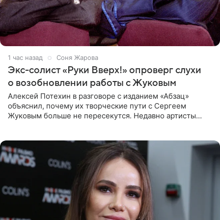
1 час назад
Соня Жарова
Экс-солист «Руки Вверх!» опроверг слухи
о возобновлении работы с Жуковым
Алексей Потехин в разговоре с изданием «Абзац»
объяснил, почему их творческие пути с Сергеем
Жуковым больше не пересекутся. Недавно артисты
воссоединились на большом концерте «30 нам уже!»,
который прошел в