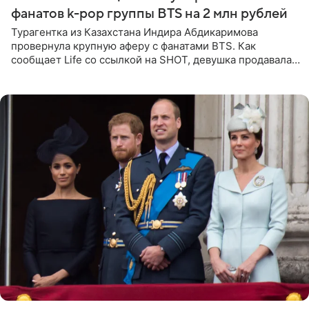
фанатов k-pop группы BTS на 2 млн рублей
Турагентка из Казахстана Индира Абдикаримова
провернула крупную аферу с фанатами BTS. Как
сообщает Life со ссылкой на SHOT, девушка продавала
поддельные туры на концерт группы в Пусане. По
данным издания,