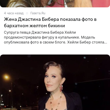
4 часа назад
Газета.Ru
Жена Джастина Бибера показала фото в
бархатном желтом бикини
Супруга певца Джастина Бибера Хейли
продемонстрирвала фигуру в купальнике. Модель
опубликовала фото в своем блоге. Хейли Бибер стояла
перед зеркалом в желтом крошечном бархатном
бикини, которое дополнила