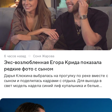
6 часов назад
Соня Жарова
Экс-возлюбленная Егора Крида показала
редкие фото с сыном
Дарья Клюкина выбралась на прогулку по реке вместе с
сыном и поделилась кадрами с отдыха. Для выхода в
свет модель надела синий лиф купальника и белые
шорты, дополнив образ солнцезащитными очками.
Волосы