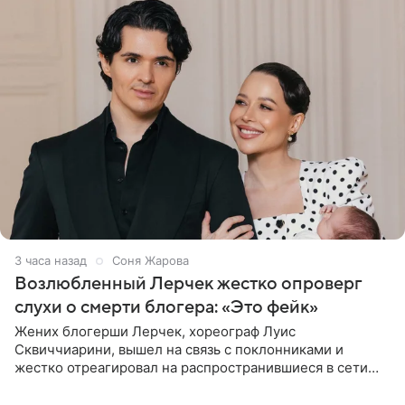
3 часа назад
Соня Жарова
Возлюбленный Лерчек жестко опроверг
слухи о смерти блогера: «Это фейк»
Жених блогерши Лерчек, хореограф Луис
Сквиччиарини, вышел на связь с поклонниками и
жестко отреагировал на распространившиеся в сети
слухи о смерти Валерии Чекалиной. «Это фейк! Я в
шоке, что такие люди