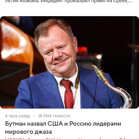
летия Абакана. Инцидент произошел прямо на сцене,
подробности сообщает «Абзац». Толпа поклонников
навалилась на
4 часа назад
© РИА Новости
Бутман назвал США и Россию лидерами
мирового джаза