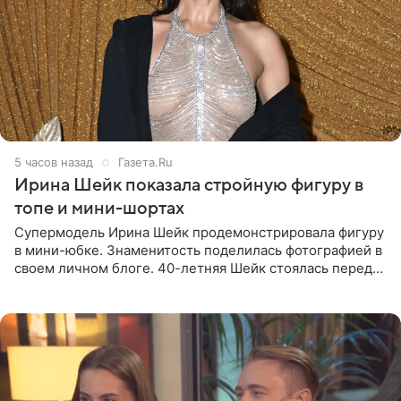
5 часов назад
Газета.Ru
Ирина Шейк показала стройную фигуру в
топе и мини-шортах
Супермодель Ирина Шейк продемонстрировала фигуру
в мини-юбке. Знаменитость поделилась фотографией в
своем личном блоге. 40-летняя Шейк стоялась перед
зеркалом в черном топе с кружевом, который
дополнила