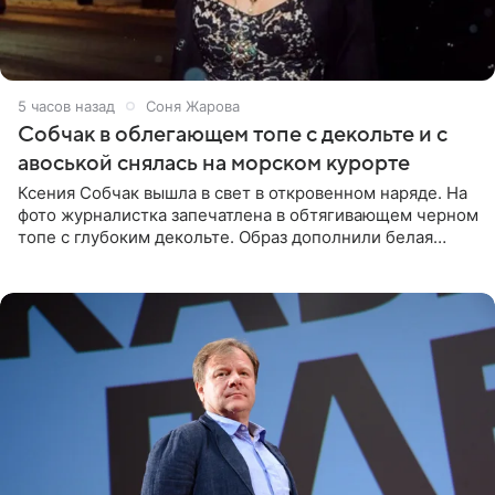
5 часов назад
Соня Жарова
Собчак в облегающем топе с декольте и с
авоськой снялась на морском курорте
Ксения Собчак вышла в свет в откровенном наряде. На
фото журналистка запечатлена в обтягивающем черном
топе с глубоким декольте. Образ дополнили белая
юбка-миди, вьетнамки на платформе и соломенная
шляпа.