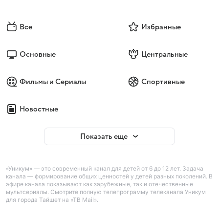
Все
Избранные
Основные
Центральные
Фильмы и Сериалы
Спортивные
Новостные
Показать еще
«Уникум» — это современный канал для детей от 6 до 12 лет. Задача
канала — формирование общих ценностей у детей разных поколений. В
эфире канала показывают как зарубежные, так и отечественные
мультсериалы. Смотрите полную телепрограмму телеканала Уникум
для города Тайшет на «ТВ Mail».