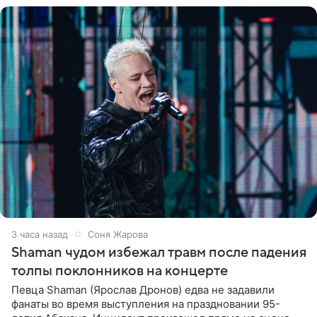
3 часа назад
Соня Жарова
Shaman чудом избежал травм после падения
толпы поклонников на концерте
Певца Shaman (Ярослав Дронов) едва не задавили
фанаты во время выступления на праздновании 95-