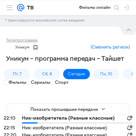
Фильмы онлайн
* транслируется московская сетка вещания
Телепрограмма
(
Сменить регион
)
Уникум
Уникум – программа передач – Тайшет
Пт, 7
Сб, 8
Сегодня
Пн, 10
Вт,
Фильмы
Сериалы
Спорт
Показать прошедшие передачи
22:10
Ник-изобретатель (Разные классные)
22:15
Ник-изобретатель (Разные классные)
22:20
Ник-изобретатель (Разные классные)