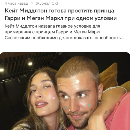
4 часа назад
Журнал OK!
Кейт Миддлтон готова простить принца
Гарри и Меган Маркл при одном условии
Кейт Миддлтон назвала главное условие для
примирения с принцем Гарри и Меган Маркл —
Сассекским необходимо делом доказать способность
хранить семейные тайны и полностью восстановить
подорванное доверие.