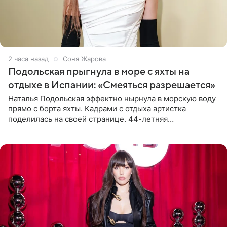
2 часа назад
Соня Жарова
Подольская прыгнула в море с яхты на
отдыхе в Испании: «Смеяться разрешается»
Наталья Подольская эффектно нырнула в морскую воду
прямо с борта яхты. Кадрами с отдыха артистка
поделилась на своей странице. 44-летняя
знаменитость предстала перед поклонниками в ярком
розовом купальнике с