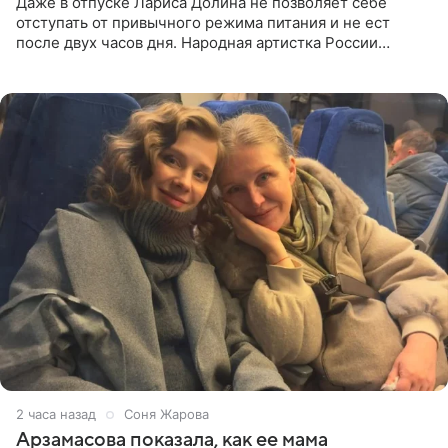
Даже в отпуске Лариса Долина не позволяет себе
отступать от привычного режима питания и не ест
после двух часов дня. Народная артистка России
призналась, что особенно строго следит за рационом на
отдыхе, когда
2 часа назад
Соня Жарова
Арзамасова показала, как ее мама