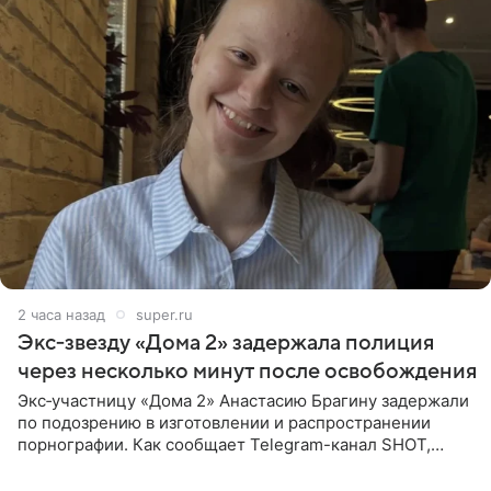
2 часа назад
super.ru
Экс‑звезду «Дома 2» задержала полиция
через несколько минут после освобождения
Экс‑участницу «Дома 2» Анастасию Брагину задержали
по подозрению в изготовлении и распространении
порнографии. Как сообщает Telegram-канал SHOT,
девушка может оказаться в СИЗО. Следствие
ходатайствует об