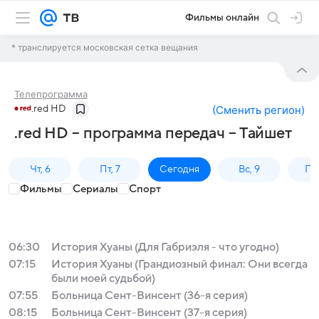
Фильмы онлайн
* транслируется московская сетка вещания
Телепрограмма
.red HD
(
Сменить регион
)
.red HD – программа передач – Тайшет
Чт, 6
Пт, 7
Сегодня
Вс, 9
Пн,
Фильмы
Сериалы
Спорт
06:30
История Хуаны (Для Габриэля - что угодно)
07:15
История Хуаны (Грандиозный финал: Они всегда
были моей судьбой)
07:55
Больница Сент-Винсент (36-я серия)
08:15
Больница Сент-Винсент (37-я серия)