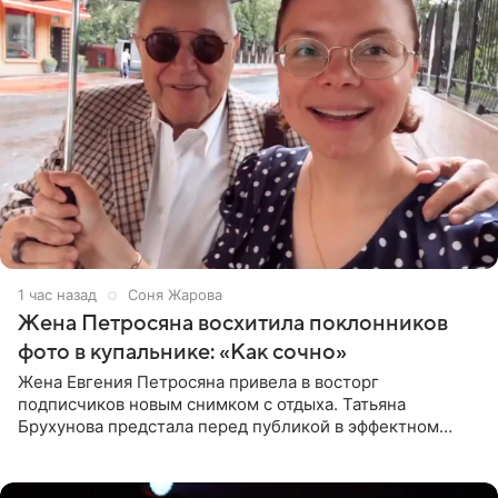
1 час назад
Соня Жарова
Жена Петросяна восхитила поклонников
фото в купальнике: «Как сочно»
Жена Евгения Петросяна привела в восторг
подписчиков новым снимком с отдыха. Татьяна
Брухунова предстала перед публикой в эффектном
черно-сиреневом монокини, позируя прямо в бассейне.
«Ох, как сочно», «Татьяна,