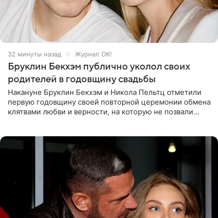
32 минуты назад
Журнал OK!
Бруклин Бекхэм публично уколол своих
родителей в годовщину свадьбы
Накануне Бруклин Бекхэм и Никола Пельтц отметили
первую годовщину своей повторной церемонии обмена
клятвами любви и верности, на которую не позвали
никого из клана Бекхэм. По словам инсайдеров, пара
считает это