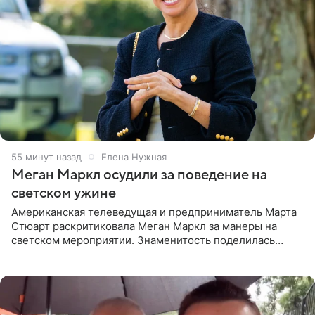
55 минут назад
Елена Нужная
Меган Маркл осудили за поведение на
светском ужине
Американская телеведущая и предприниматель Марта
Стюарт раскритиковала Меган Маркл за манеры на
светском мероприятии. Знаменитость поделилась
деталями личной встречи с герцогиней Сассекской,
пишет PageSix. По