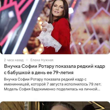
2 часа назад
Елена Нужная
Внучка Софии Ротару показала редкий кадр
с бабушкой в день ее 79-летия
Внучка Софии Ротару показала редкий кадр с
именинницей, которой 7 августа исполнилось 79 лет.
Модель София Евдокименко поделилась на личной
странице в социальной сети фотографией знаменитой
бабушки. На снимке