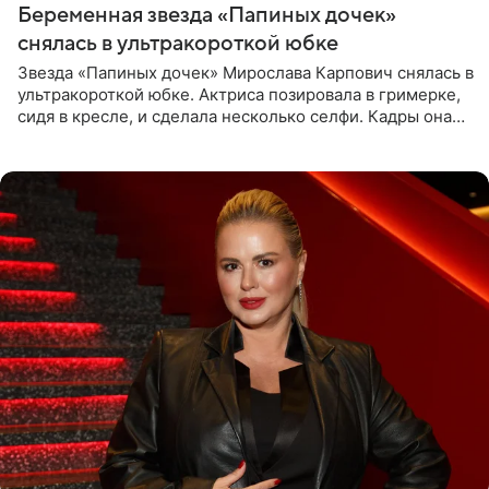
Беременная звезда «Папиных дочек»
снялась в ультракороткой юбке
Звезда «Папиных дочек» Мирослава Карпович снялась в
ультракороткой юбке. Актриса позировала в гримерке,
сидя в кресле, и сделала несколько селфи. Кадры она
опубликовала на личной странице в социальной сети.