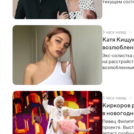
текущем состо
химиотерапии 
3 часа назад
Катя Кищук
возлюбле
Экс-солистка
на расстройст
возлюбленным
Дмитриев).
3 часа назад
Киркоров р
в новогодн
Певец Филипп
проекте. Выст
артист сообщи