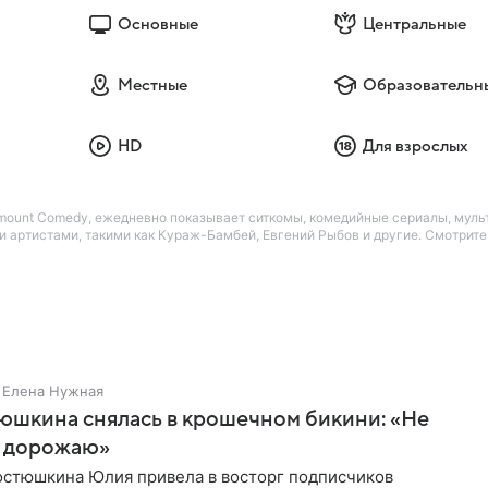
Основные
Центральные
Местные
Образовательн
HD
Для взрослых
amount Comedy, ежедневно показывает ситкомы, комедийные сериалы, мул
 артистами, такими как Кураж-Бамбей, Евгений Рыбов и другие. Смотрит
Елена Нужная
юшкина снялась в крошечном бикини: «Не
 дорожаю»
остюшкина Юлия привела в восторг подписчиков