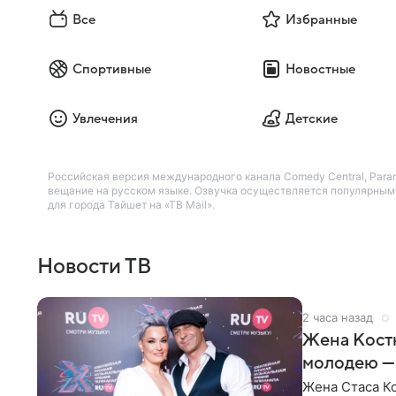
Все
Избранные
Спортивные
Новостные
Увлечения
Детские
Российская версия международного канала Comedy Central, Par
вещание на русском языке. Озвучка осуществляется популярными
для города Тайшет на «ТВ Mail».
Новости ТВ
2 часа назад
Жена Кост
молодею —
Жена Стаса К