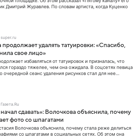
очной площадке. Об этом рассказал «Пятому каналу» его
ик Дмитрий Журавлев. По словам артиста, когда Куценко
super.ru
 продолжает удалять татуировки: «Спасибо,
анила свое лицо»
одолжает избавляться от татуировок и призналась, что
лся гораздо тяжелее, чем она ожидала. В соцсетях певица
то очередной сеанс удаления рисунков стал для нее
Газета.Ru
начал сдавать»: Волочкова объяснила, почему
ает фото со шпагатами
тасия Волочкова объяснила, почему стала реже делиться
афиями со шпагатами в социальных сетях. Об этом она