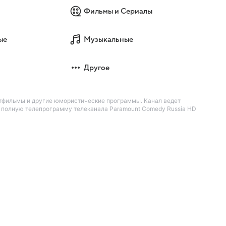
Фильмы и Сериалы
ые
Музыкальные
Другое
ьтфильмы и другие юмористические программы. Канал ведет
е полную телепрограмму телеканала Paramount Comedy Russia HD