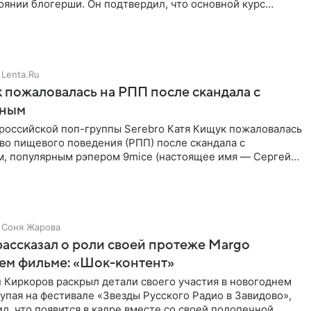
янии блогерши. Он подтвердил, что основной курс
позади, но
Lenta.Ru
 пожаловалась на РПП после скандала с
нным
 российской поп-группы Serebro Катя Кищук пожаловалась
во пищевого поведения (РПП) после скандала с
, популярным рэпером 9mice (настоящее имя — Сергей
Соня Жарова
ассказал о роли своей протеже Margo
ем фильме: «Шок-контент»
 Киркоров раскрыл детали своего участия в новогоднем
упая на фестивале «Звезды Русского Радио в Завидово»,
л, что появится в кадре вместе со своей подопечной