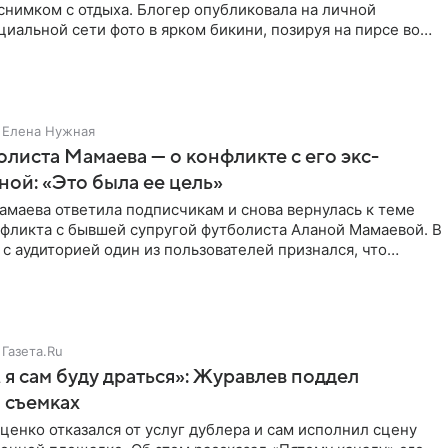
снимком с отдыха. Блогер опубликовала на личной
циальной сети фото в ярком бикини, позируя на пирсе во
 в Турции,
Елена Нужная
листа Мамаева — о конфликте с его экс-
ой: «Это была ее цель»
маева ответила подписчикам и снова вернулась к теме
нфликта с бывшей супругой футболиста Аланой Мамаевой. В
с аудиторией один из пользователей признался, что
о
Газета.Ru
 я сам буду драться»: Журавлев поддел
 съемках
ценко отказался от услуг дублера и сам исполнил сцену