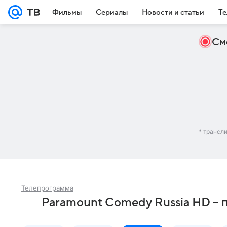
Фильмы
Сериалы
Новости и статьи
Те
См
* трансл
Телепрограмма
Paramount Comedy Russia HD – 