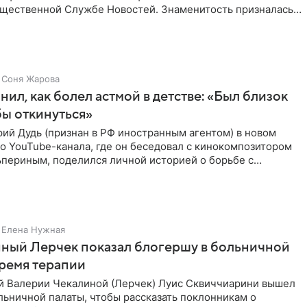
бщественной Службе Новостей. Знаменитость призналась,
Соня Жарова
нил, как болел астмой в детстве: «Был близок
обы откинуться»
ий Дудь (признан в РФ иностранным агентом) в новом
о YouTube-канала, где он беседовал с кинокомпозитором
ьпериным, поделился личной историей о борьбе с
 астмой в
Елена Нужная
ный Лерчек показал блогершу в больничной
время терапии
 Валерии Чекалиной (Лерчек) Луис Сквиччиарини вышел
ольничной палаты, чтобы рассказать поклонникам о