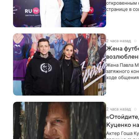
откровенным 
странице в со
время отпуска
2 часа назад
Жена футбо
возлюбленн
Жена Павла Ма
затяжного ко
ходе общения 
раньше судил 
2 часа назад
«Отойдите,
Куценко на
Актер Гоша Ку