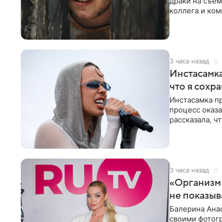
драки на съем
коллега и ком
3 часа назад
Инстасамка
что я сохр
Инстасамка пр
процесс оказа
рассказала, ч
«ужасно
3 часа назад
«Организм 
не показыв
Балерина Анас
своими фотогр