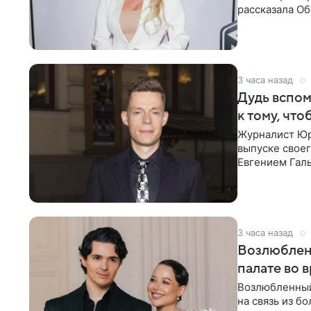
рассказала О
что на
3 часа назад
Дудь вспом
к тому, чт
Журналист Юр
выпуске своег
Евгением Гал
бронхиальной
3 часа назад
Возлюблен
палате во 
Возлюбленный
на связь из б