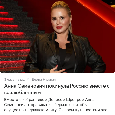
3 часа назад
Елена Нужная
Анна Семенович покинула Россию вместе с
возлюбленным
Вместе с избранником Денисом Шреером Анна
Семенович отправилась в Германию, чтобы
осуществить давнюю мечту. О своем путешествии экс-
солистка «Блестящих» рассказала поклонникам на