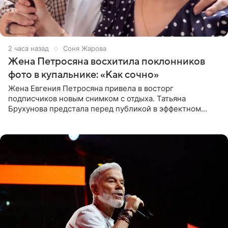
2 часа назад
Соня Жарова
Жена Петросяна восхитила поклонников
фото в купальнике: «Как сочно»
Жена Евгения Петросяна привела в восторг
подписчиков новым снимком с отдыха. Татьяна
Брухунова предстала перед публикой в эффектном
черно-сиреневом монокини, позируя прямо в бассейне.
«Ох, как сочно», «Татьяна,