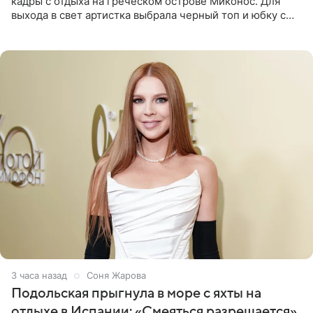
кадры с отдыха на греческом острове Миконос. Для
выхода в свет артистка выбрала черный топ и юбку с
высоким разрезом. Дополнили образ босоножки в тон,
серьги с
3 часа назад
Соня Жарова
Подольская прыгнула в море с яхты на
отдыхе в Испании: «Смеяться разрешается»