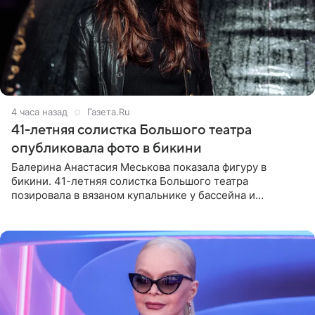
4 часа назад
Газета.Ru
41-летняя солистка Большого театра
опубликовала фото в бикини
Балерина Анастасия Меськова показала фигуру в
бикини. 41-летняя солистка Большого театра
позировала в вязаном купальнике у бассейна и
опубликовала фото в личном блоге. Артистка
поделилась кадрами с отдыха за