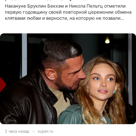
Накануне Бруклин Бекхэм и Никола Пельтц отметили
первую годовщину своей повторной церемонии обмена
клятвами любви и верности, на которую не позвали
никого из клана Бекхэм. По словам инсайдеров, пара
считает это
2 часа назад
super.ru