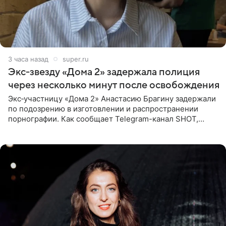
3 часа назад
super.ru
Экс‑звезду «Дома 2» задержала полиция
через несколько минут после освобождения
Экс‑участницу «Дома 2» Анастасию Брагину задержали
по подозрению в изготовлении и распространении
порнографии. Как сообщает Telegram-канал SHOT,
девушка может оказаться в СИЗО. Следствие
ходатайствует об