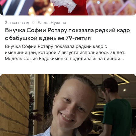
3 часа назад
Елена Нужная
Внучка Софии Ротару показала редкий кадр
с бабушкой в день ее 79-летия
Внучка Софии Ротару показала редкий кадр с
именинницей, которой 7 августа исполнилось 79 лет.
Модель София Евдокименко поделилась на личной
странице в социальной сети фотографией знаменитой
бабушки. На снимке