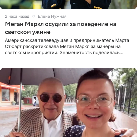
2 часа назад
Елена Нужная
Меган Маркл осудили за поведение на
светском ужине
Американская телеведущая и предприниматель Марта
Стюарт раскритиковала Меган Маркл за манеры на
светском мероприятии. Знаменитость поделилась
деталями личной встречи с герцогиней Сассекской,
пишет PageSix. По