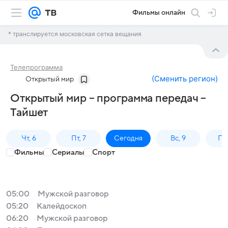
Фильмы онлайн
* транслируется московская сетка вещания
Телепрограмма
(
Сменить регион
)
Открытый мир
Открытый мир – программа передач –
Тайшет
Чт, 6
Пт, 7
Сегодня
Вс, 9
Пн,
Фильмы
Сериалы
Спорт
05:00
Мужской разговор
05:20
Калейдоскоп
06:20
Мужской разговор