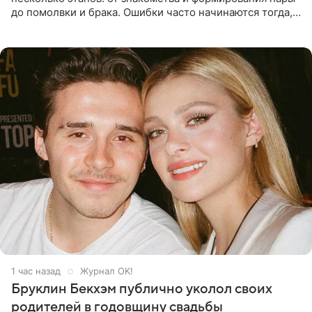
до помолвки и брака. Ошибки часто начинаются тогда,
когда один из партнеров требует от другого слишком
многого,
1 час назад
Журнал OK!
Бруклин Бекхэм публично уколол своих
родителей в годовщину свадьбы