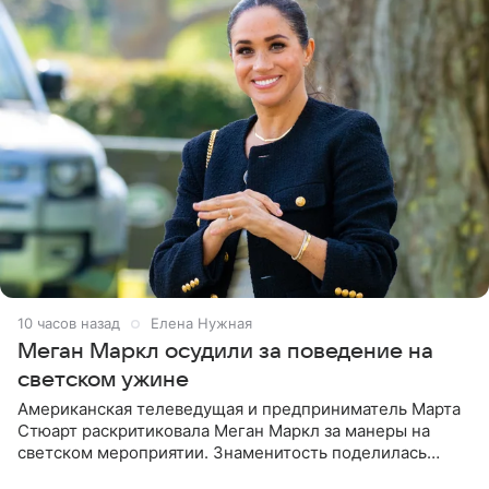
10 часов назад
Елена Нужная
Меган Маркл осудили за поведение на
светском ужине
Американская телеведущая и предприниматель Марта
Стюарт раскритиковала Меган Маркл за манеры на
светском мероприятии. Знаменитость поделилась
деталями личной встречи с герцогиней Сассекской,