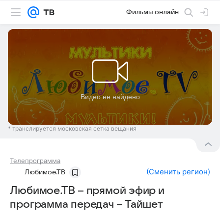
Фильмы онлайн
* транслируется московская сетка вещания
Телепрограмма
(
Сменить регион
)
Любимое.ТВ
Любимое.ТВ – прямой эфир и
программа передач – Тайшет