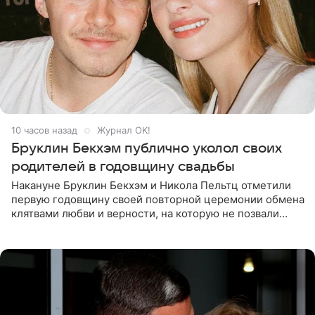
10 часов назад
Журнал OK!
Бруклин Бекхэм публично уколол своих
родителей в годовщину свадьбы
Накануне Бруклин Бекхэм и Никола Пельтц отметили
первую годовщину своей повторной церемонии обмена
клятвами любви и верности, на которую не позвали
никого из клана Бекхэм. По словам инсайдеров, пара
считает это