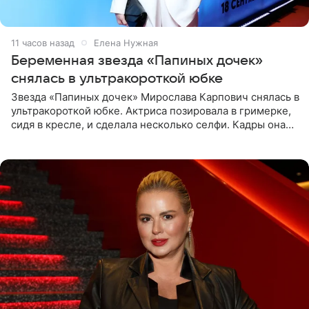
11 часов назад
Елена Нужная
Беременная звезда «Папиных дочек»
снялась в ультракороткой юбке
Звезда «Папиных дочек» Мирослава Карпович снялась в
ультракороткой юбке. Актриса позировала в гримерке,
сидя в кресле, и сделала несколько селфи. Кадры она
опубликовала на личной странице в социальной сети.