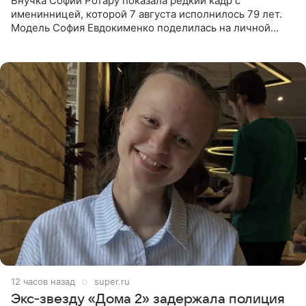
Внучка Софии Ротару показала редкий кадр с
именинницей, которой 7 августа исполнилось 79 лет.
Модель София Евдокименко поделилась на личной
странице в социальной сети фотографией знаменитой
бабушки. На снимке
12 часов назад
super.ru
Экс‑звезду «Дома 2» задержала полиция