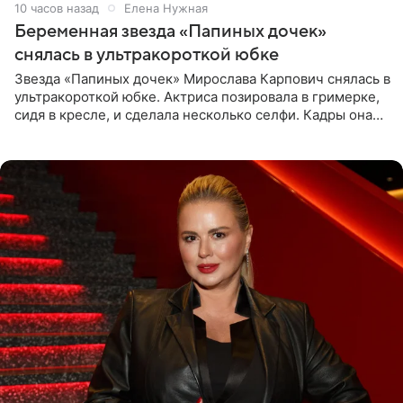
10 часов назад
Елена Нужная
Беременная звезда «Папиных дочек»
снялась в ультракороткой юбке
Звезда «Папиных дочек» Мирослава Карпович снялась в
ультракороткой юбке. Актриса позировала в гримерке,
сидя в кресле, и сделала несколько селфи. Кадры она
опубликовала на личной странице в социальной сети.