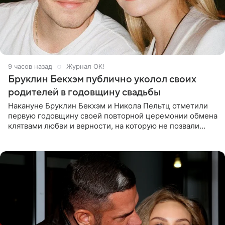
9 часов назад
Журнал OK!
Бруклин Бекхэм публично уколол своих
родителей в годовщину свадьбы
Накануне Бруклин Бекхэм и Никола Пельтц отметили
первую годовщину своей повторной церемонии обмена
клятвами любви и верности, на которую не позвали
никого из клана Бекхэм. По словам инсайдеров, пара
считает это