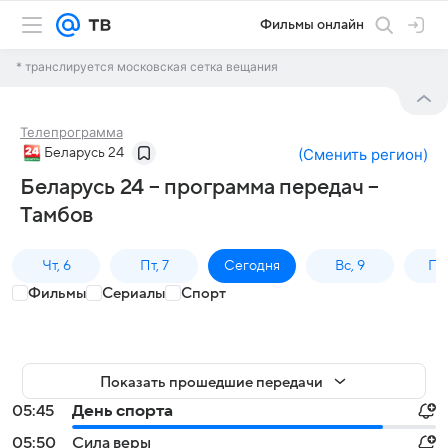
Фильмы онлайн
* транслируется московская сетка вещания
Телепрограмма
Беларусь 24
(
Сменить регион
)
Беларусь 24 – программа передач –
Тамбов
Чт, 6
Пт, 7
Сегодня
Вс, 9
Пн,
Фильмы
Сериалы
Спорт
Показать прошедшие передачи
05:45
День спорта
05:50
Сила веры