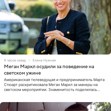
9 часов назад
Елена Нужная
Меган Маркл осудили за поведение на
светском ужине
Американская телеведущая и предприниматель Марта
Стюарт раскритиковала Меган Маркл за манеры на
светском мероприятии. Знаменитость поделилась
деталями личной встречи с герцогиней Сассекской,
пишет PageSix. По