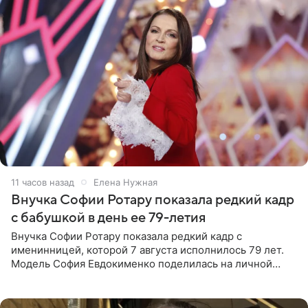
11 часов назад
Елена Нужная
Внучка Софии Ротару показала редкий кадр
с бабушкой в день ее 79-летия
Внучка Софии Ротару показала редкий кадр с
именинницей, которой 7 августа исполнилось 79 лет.
Модель София Евдокименко поделилась на личной
странице в социальной сети фотографией знаменитой
бабушки. На снимке