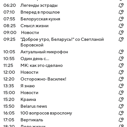
06:20
Легенды эстрады
07:10
Вперед в прошлое
07:55
Белорусская кухня
08:25
Смысл жизни
09:00
Новости
09:25
"Доброе утро, Беларусь!" со Светланой
Боровской
10:05
Актуальный микрофон
10:55
Один день с...
11:25
МК: как это сделано
12:00
Новости
12:20
Осторожно-Василек!
13:35
Я знаю
15:00
Новости
15:20
Краина
15:50
Belarus news
16:05
100 вопросов взрослому
17:05
Вертикаль
18:20
Дело жизни