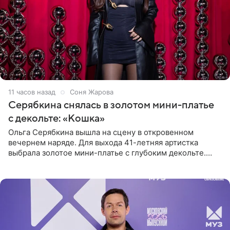
11 часов назад
Соня Жарова
Серябкина снялась в золотом мини-платье
с декольте: «Кошка»
Ольга Серябкина вышла на сцену в откровенном
вечернем наряде. Для выхода 41-летняя артистка
выбрала золотое мини-платье с глубоким декольте.
Дополнением к образу стали бежевые мюли. Стилисты
выпрямили волосы