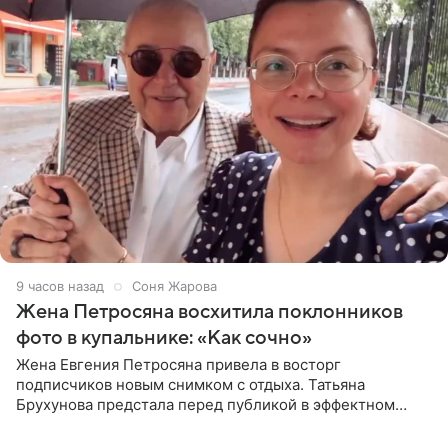
9 часов назад
Соня Жарова
Жена Петросяна восхитила поклонников
фото в купальнике: «Как сочно»
Жена Евгения Петросяна привела в восторг
подписчиков новым снимком с отдыха. Татьяна
Брухунова предстала перед публикой в эффектном
черно-сиреневом монокини, позируя прямо в бассейне.
«Ох, как сочно», «Татьяна,