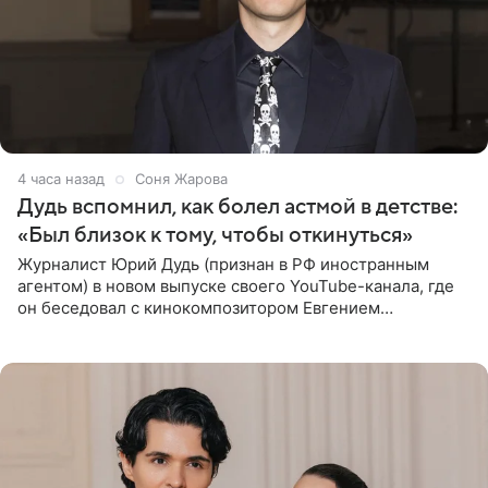
4 часа назад
Соня Жарова
Дудь вспомнил, как болел астмой в детстве:
«Был близок к тому, чтобы откинуться»
Журналист Юрий Дудь (признан в РФ иностранным
агентом) в новом выпуске своего YouTube-канала, где
он беседовал с кинокомпозитором Евгением
Гальпериным, поделился личной историей о борьбе с
бронхиальной астмой в