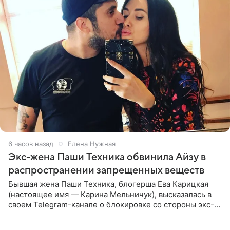
6 часов назад
Елена Нужная
Экс-жена Паши Техника обвинила Айзу в
распространении запрещенных веществ
Бывшая жена Паши Техника, блогерша Ева Карицкая
(настоящее имя — Карина Мельничук), высказалась в
своем Telegram-канале о блокировке со стороны экс-
супруги Гуфа Айзы-Лилуны Ай. Карицкая утверждает,
что ее