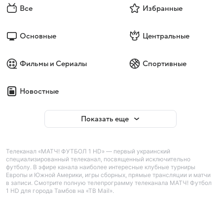
Все
Избранные
Основные
Центральные
Фильмы и Сериалы
Спортивные
Новостные
Показать еще
Телеканал «МАТЧ! ФУТБОЛ 1 HD» — первый украинский
специализированный телеканал, посвященный исключительно
футболу. В эфире канала наиболее интересные клубные турниры
Европы и Южной Америки, игры сборных, прямые трансляции и матчи
в записи. Смотрите полную телепрограмму телеканала МАТЧ! Футбол
1 HD для города Тамбов на «ТВ Mail».