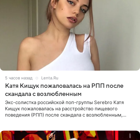
5 часов назад
Lenta.Ru
Катя Кищук пожаловалась на РПП после
скандала с возлюбленным
Экс-солистка российской поп-группы Serebro Катя
Кищук пожаловалась на расстройство пищевого
поведения (РПП) после скандала с возлюбленным,
популярным рэпером 9mice (настоящее имя — Сергей
Дмитриев).