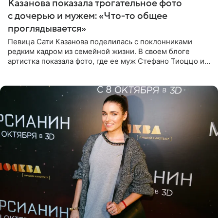
Казанова показала трогательное фото
с дочерью и мужем: «Что-то общее
проглядывается»
Певица Сати Казанова поделилась с поклонниками
редким кадром из семейной жизни. В своем блоге
артистка показала фото, где ее муж Стефано Тиоццо и
их маленькая дочь спят рядом. На снимке отец и
малышка лежат в