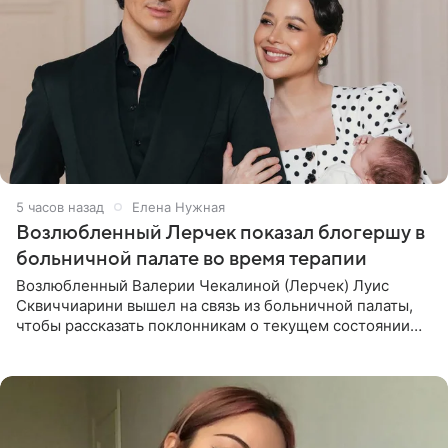
5 часов назад
Елена Нужная
Возлюбленный Лерчек показал блогершу в
больничной палате во время терапии
Возлюбленный Валерии Чекалиной (Лерчек) Луис
Сквиччиарини вышел на связь из больничной палаты,
чтобы рассказать поклонникам о текущем состоянии
блогерши. Он подтвердил, что основной курс
химиотерапии позади, но