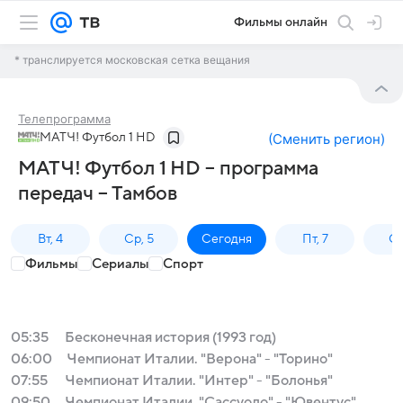
Фильмы онлайн
* транслируется московская сетка вещания
Телепрограмма
МАТЧ! Футбол 1 HD
(
Сменить регион
)
МАТЧ! Футбол 1 HD – программа
передач – Тамбов
Вт, 4
Ср, 5
Сегодня
Пт, 7
Сб
Фильмы
Сериалы
Спорт
05:35
Бесконечная история (1993 год)
06:00
Чемпионат Италии. "Верона" - "Торино"
07:55
Чемпионат Италии. "Интер" - "Болонья"
09:50
Чемпионат Италии. "Сассуоло" - "Ювентус"