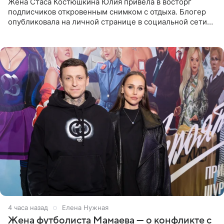
Жена Стаса Костюшкина Юлия привела в восторг
подписчиков откровенным снимком с отдыха. Блогер
опубликовала на личной странице в социальной сети
фото в ярком бикини, позируя на пирсе во время отпуска
в Турции,
4 часа назад
Елена Нужная
Жена футболиста Мамаева — о конфликте с