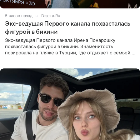
5 часов назад
Газета.Ru
Экс-ведущая Первого канала похвасталась
фигурой в бикини
Экс-ведущая Первого канала Ирена Понарошку
похвасталась фигурой в бикини. Знаменитость
позировала на пляже в Турции, где отдыхает с семьей.
Она поделилась кадрами с отдыха в Instagram (владелец
компания Meta