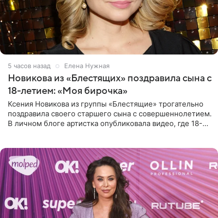
5 часов назад
Елена Нужная
Новикова из «Блестящих» поздравила сына с
18-летием: «Моя бирочка»
Ксения Новикова из группы «Блестящие» трогательно
поздравила своего старшего сына с совершеннолетием.
В личном блоге артистка опубликовала видео, где 18-
летний Мирон легко подхватил маму на руки и закружил
во