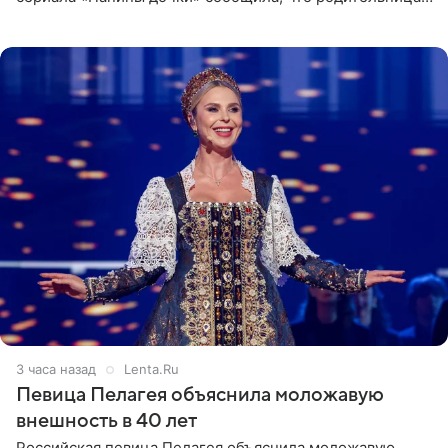
неудачно сломала ногу и перенесла операцию.
Арзамасова показала
3 часа назад
Lenta.Ru
Певица Пелагея объяснила моложавую
внешность в 40 лет
Российская певица Пелагея объяснила моложавую