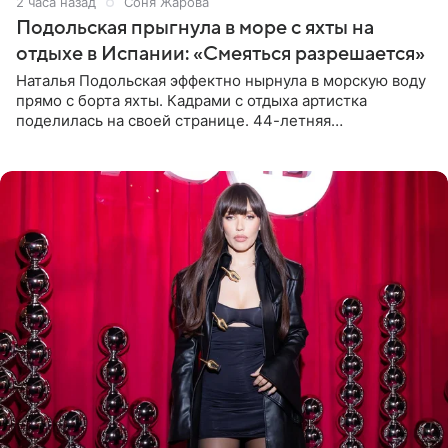
2 часа назад
Соня Жарова
Подольская прыгнула в море с яхты на
отдыхе в Испании: «Смеяться разрешается»
Наталья Подольская эффектно нырнула в морскую воду
прямо с борта яхты. Кадрами с отдыха артистка
поделилась на своей странице. 44-летняя
знаменитость предстала перед поклонниками в ярком
розовом купальнике с