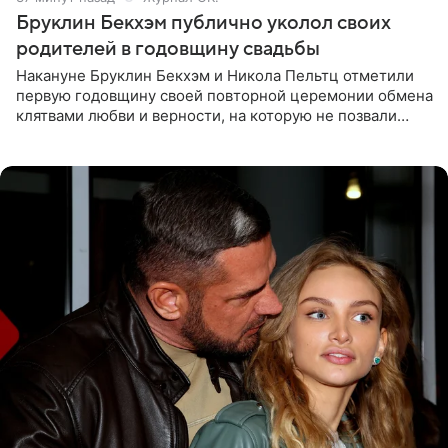
Бруклин Бекхэм публично уколол своих
родителей в годовщину свадьбы
Накануне Бруклин Бекхэм и Никола Пельтц отметили
первую годовщину своей повторной церемонии обмена
клятвами любви и верности, на которую не позвали
никого из клана Бекхэм. По словам инсайдеров, пара
считает это