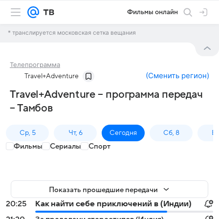
Фильмы онлайн
* транслируется московская сетка вещания
Телепрограмма
(
Сменить регион
)
Travel+Adventure
Travel+Adventure – программа передач
– Тамбов
Ср, 5
Чт, 6
Сегодня
Сб, 8
Вс
Фильмы
Сериалы
Спорт
Показать прошедшие передачи
20:25
Как найти себе приключений в (Индии)