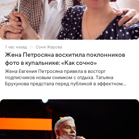
1 час назад
Соня Жарова
Жена Петросяна восхитила поклонников
фото в купальнике: «Как сочно»
Жена Евгения Петросяна привела в восторг
подписчиков новым снимком с отдыха. Татьяна
Брухунова предстала перед публикой в эффектном
черно-сиреневом монокини, позируя прямо в бассейне.
«Ох, как сочно», «Татьяна,