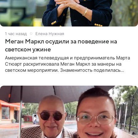
1 час назад
Елена Нужная
Меган Маркл осудили за поведение на
светском ужине
Американская телеведущая и предприниматель Марта
Стюарт раскритиковала Меган Маркл за манеры на
светском мероприятии. Знаменитость поделилась
деталями личной встречи с герцогиней Сассекской,
пишет PageSix. По