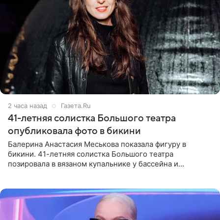
2 часа назад
Газета.Ru
41-летняя солистка Большого театра
опубликовала фото в бикини
Балерина Анастасия Меськова показала фигуру в
бикини. 41-летняя солистка Большого театра
позировала в вязаном купальнике у бассейна и
опубликовала фото в личном блоге. Артистка
поделилась кадрами с отдыха за