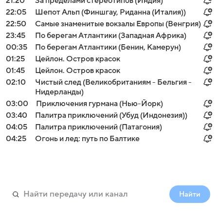
21:20
За пределами стереотипов (Индия)
22:05
Шепот Альп (Финшгау, Риданна (Италия))
22:50
Самые знаменитые вокзалы Европы (Венгрия)
23:45
По берегам Атлантики (Западная Африка)
00:35
По берегам Атлантики (Бенин, Камерун)
01:25
Цейлон. Остров красок
01:45
Цейлон. Остров красок
02:10
Чистый след (Великобританиям - Бельгия -
Нидерланды)
03:00
Приключения гурмана (Нью-Йорк)
03:40
Палитра приключений (Убуд (Индонезия))
04:05
Палитра приключений (Патагония)
04:25
Огонь и лед: путь по Балтике
Найти