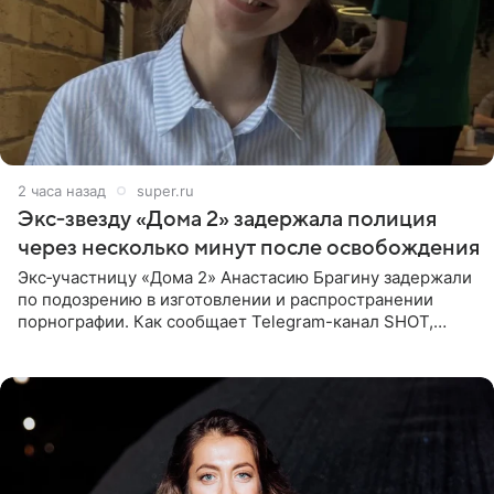
2 часа назад
super.ru
Экс‑звезду «Дома 2» задержала полиция
через несколько минут после освобождения
Экс‑участницу «Дома 2» Анастасию Брагину задержали
по подозрению в изготовлении и распространении
порнографии. Как сообщает Telegram-канал SHOT,
девушка может оказаться в СИЗО. Следствие
ходатайствует об