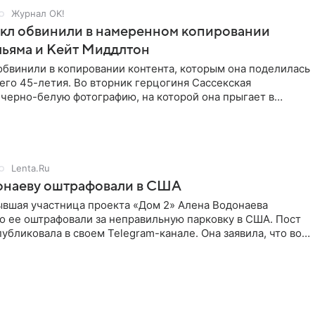
Журнал OK!
кл обвинили в намеренном копировании
льяма и Кейт Миддлтон
обвинили в копировании контента, которым она поделилась
его 45-летия. Во вторник герцогиня Сассекская
черно-белую фотографию, на которой она прыгает в
здушными
Lenta.Ru
онаеву оштрафовали в США
ывшая участница проекта «Дом 2» Алена Водонаева
то ее оштрафовали за неправильную парковку в США. Пост
публиковала в своем Telegram-канале. Она заявила, что во