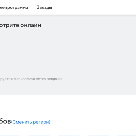
лепрограмма
Звезды
отрите онлайн
ируется московская сетка вещания
мбов
(
Сменить регион
)