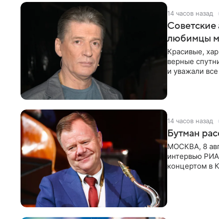
14 часов назад
Советские 
любимцы м
Красивые, ха
верные спутни
и уважали все
в
14 часов назад
Бутман рас
МОСКВА, 8 ав
интервью РИА
концертом в К
друзья —