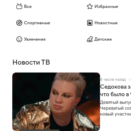
Все
Избранные
Спортивные
Новостные
Увлечения
Детские
Новости ТВ
8 часов назад
Седокова з
что было в
Девятый выпус
Череватый сог
новый участни
давлением.