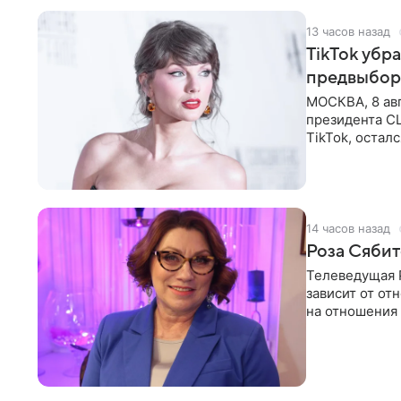
13 часов назад
TikTok убр
предвыбор
МОСКВА, 8 ав
президента С
TikTok, остал
американской
14 часов назад
Роза Сябит
Телеведущая Р
зависит от о
на отношения
канала на