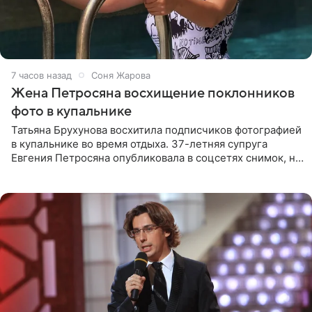
7 часов назад
Соня Жарова
Жена Петросяна восхищение поклонников
фото в купальнике
Татьяна Брухунова восхитила подписчиков фотографией
в купальнике во время отдыха. 37-летняя супруга
Евгения Петросяна опубликовала в соцсетях снимок, на
котором позирует у бассейна в белоснежном монокини
с