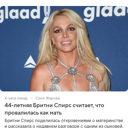
Варвара Убель, так
4 часа назад
Соня Жарова
44-летняя Бритни Спирс считает, что
провалилась как мать
Бритни Спирс поделилась откровениями о материнстве
и рассказала о недавнем разговоре с одним из сыновей.