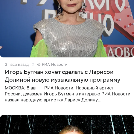
3 часа назад
© РИА Новости
Игорь Бутман хочет сделать с Ларисой
Долиной новую музыкальную программу
МОСКВА, 8 авг — РИА Новости. Народный артист
России, джазмен Игорь Бутман в интервью РИА Новости
назвал народную артистку Ларису Долину
великолепной певицей и рассказал о желании сделать с
ней новую совместную