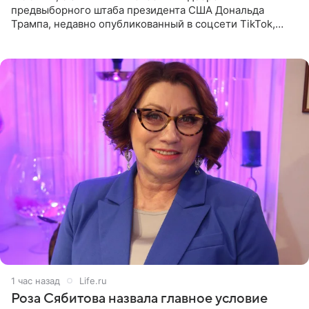
предвыборного штаба президента США Дональда
Трампа, недавно опубликованный в соцсети TikTok,
остался без звуковой дорожки в виде песни August
(«Август») американской
1 час назад
Life.ru
Роза Сябитова назвала главное условие