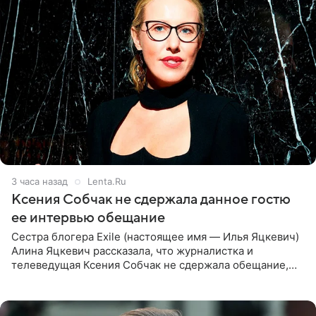
3 часа назад
Lenta.Ru
Ксения Собчак не сдержала данное гостю
ее интервью обещание
Сестра блогера Exile (настоящее имя — Илья Яцкевич)
Алина Яцкевич рассказала, что журналистка и
телеведущая Ксения Собчак не сдержала обещание,
которое дала ему во время интервью с ним. Об этом она
заявила в