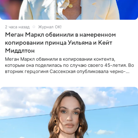
2 часа назад
Журнал OK!
Меган Маркл обвинили в намеренном
копировании принца Уильяма и Кейт
Миддлтон
Меган Маркл обвинили в копировании контента,
которым она поделилась по случаю своего 45-летия. Во
вторник герцогиня Сассекская опубликовала черно-
белую фотографию, на которой она прыгает в бассейн с
воздушными