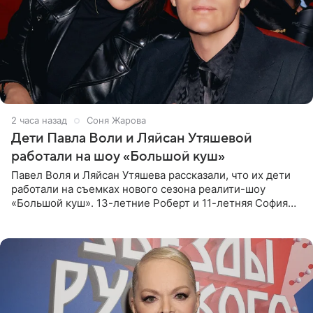
2 часа назад
Соня Жарова
Дети Павла Воли и Ляйсан Утяшевой
работали на шоу «Большой куш»
Павел Воля и Ляйсан Утяшева рассказали, что их дети
работали на съемках нового сезона реалити-шоу
«Большой куш». 13-летние Роберт и 11-летняя София
отправились вместе с родителями в Таиланд и успели
поработать