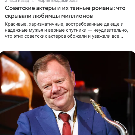
2 часа назад
Мария Владимирова
Советские актеры и их тайные романы: что
скрывали любимцы миллионов
Красивые, харизматичные, востребованные да еще и
надежные мужья и верные спутники — неудивительно,
что этих советских актеров обожали и уважали все
женщины большой страны, и наверняка не раз ставили
их в