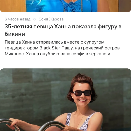
6 часов назад
Соня Жарова
35-летняя певица Ханна показала фигуру в
бикини
Певица Ханна отправилась вместе с супругом,
гендиректором Black Star Пашу, на греческий остров
Миконос. Ханна опубликовала селфи в зеркале и
призналась, что сейчас особенно довольна собой. По
словам певицы, она