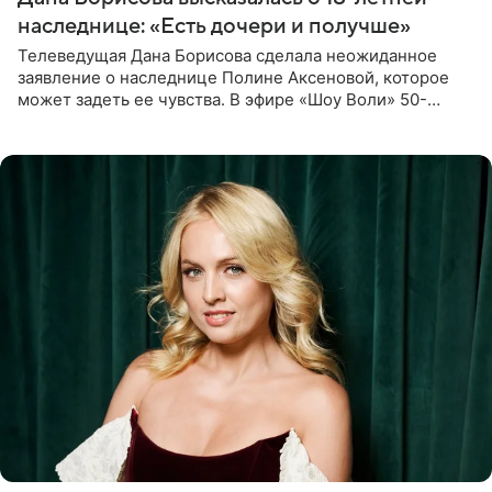
наследнице: «Есть дочери и получше»
Телеведущая Дана Борисова сделала неожиданное
заявление о наследнице Полине Аксеновой, которое
может задеть ее чувства. В эфире «Шоу Воли» 50-
летняя знаменитость откровенно призналась, что не
считает свою дочь