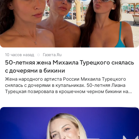
10 часов назад
Газета.Ru
50-летняя жена Михаила Турецкого снялась
с дочерями в бикини
Жена народного артиста России Михаила Турецкого
снялась с дочерями в купальниках. 50-летняя Лиана
Турецкая позировала в крошечном черном бикини на
пляже в Италии. Ее старшая дочь Сарина для отдыха
выбрала бандо