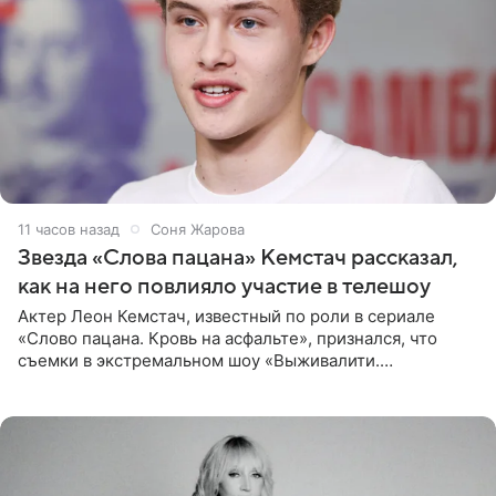
11 часов назад
Соня Жарова
Звезда «Слова пацана» Кемстач рассказал,
как на него повлияло участие в телешоу
Актер Леон Кемстач, известный по роли в сериале
«Слово пацана. Кровь на асфальте», признался, что
съемки в экстремальном шоу «Выживалити.
Наследники» кардинально повлияли на его образ жизни.
Подробностями он