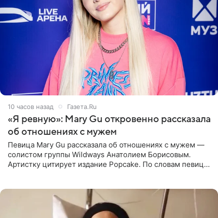
10 часов назад
Газета.Ru
«Я ревную»: Mary Gu откровенно рассказала
об отношениях с мужем
Певица Mary Gu рассказала об отношениях с мужем —
солистом группы Wildways Анатолием Борисовым.
Артистку цитирует издание Popcake. По словам певицы,
залог любви — это принять недостатки другого
человека. Также