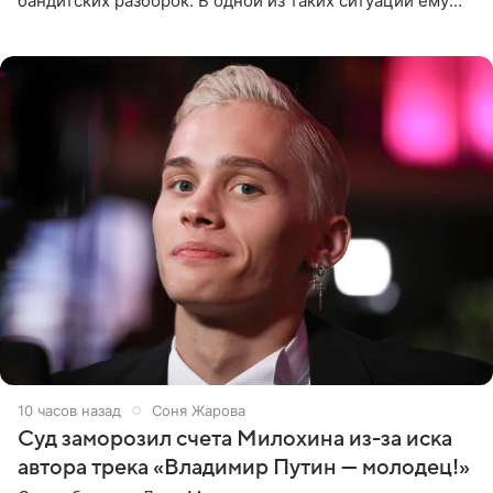
бандитских разборок. В одной из таких ситуаций ему
выдали тяжелый предмет и приказали вступить в драку,
однако он
10 часов назад
Соня Жарова
Суд заморозил счета Милохина из-за иска
автора трека «Владимир Путин — молодец!»