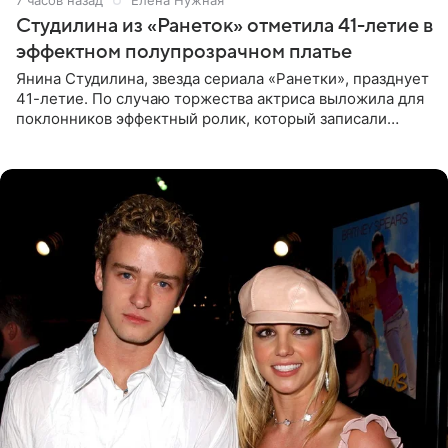
7 часов назад
Елена Нужная
Студилина из «Ранеток» отметила 41-летие в
эффектном полупрозрачном платье
Янина Студилина, звезда сериала «Ранетки», празднует
41-летие. По случаю торжества актриса выложила для
поклонников эффектный ролик, который записали
прошлой ночью. В кадре артистка предстала в
вечернем