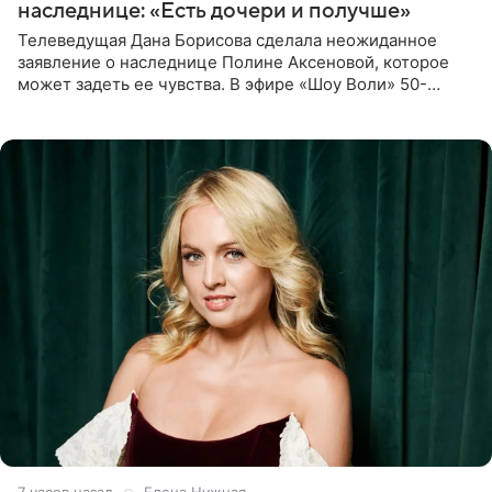
наследнице: «Есть дочери и получше»
Телеведущая Дана Борисова сделала неожиданное
заявление о наследнице Полине Аксеновой, которое
может задеть ее чувства. В эфире «Шоу Воли» 50-
летняя знаменитость откровенно призналась, что не
считает свою дочь