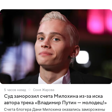
выдали тяжелый предмет и приказали вступить в драку,
однако он
5 часов назад
Соня Жарова
Суд заморозил счета Милохина из-за иска
автора трека «Владимир Путин — молодец!»
Счета блогера Дани Милохина оказались заморожены