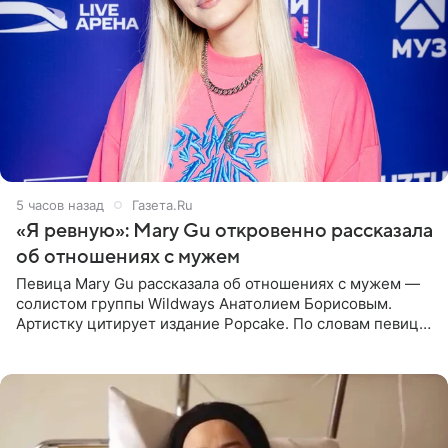
5 часов назад
Газета.Ru
«Я ревную»: Mary Gu откровенно рассказала
об отношениях с мужем
Певица Mary Gu рассказала об отношениях с мужем —
солистом группы Wildways Анатолием Борисовым.
Артистку цитирует издание Popcake. По словам певицы,
залог любви — это принять недостатки другого
человека. Также