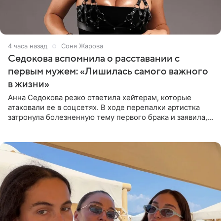
4 часа назад
Соня Жарова
Седокова вспомнила о расставании с
первым мужем: «Лишилась самого важного
в жизни»
Анна Седокова резко ответила хейтерам, которые
атаковали ее в соцсетях. В ходе перепалки артистка
затронула болезненную тему первого брака и заявила,
что чужие судьбы — не ее зона ответственности. От
Валентина