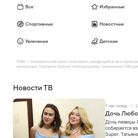
Все
Избранные
Спортивные
Новостные
Увлечения
Детские
CNN — американский новостной канал, находящийся на втором м
репортажи. Смотрите полную телепрограмму телеканала CNN для 
Новости ТВ
1 час назад
L
Дочь Любо
Дочь певицы Л
собирается вз
Super. Татьян