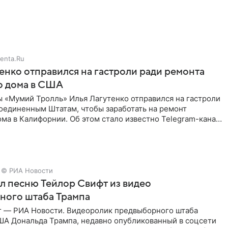
енно от
enta.Ru
енко отправился на гастроли ради ремонта
о дома в США
ы «Мумий Тролль» Илья Лагутенко отправился на гастроли
Соединенным Штатам, чтобы заработать на ремонт
ма в Калифорнии. Об этом стало известно Telegram-каналу
х
© РИА Новости
ал песню Тейлор Свифт из видео
ного штаба Трампа
г — РИА Новости. Видеоролик предвыборного штаба
ША Дональда Трампа, недавно опубликованный в соцсети