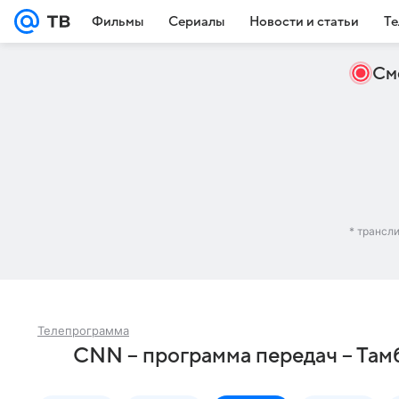
Фильмы
Сериалы
Новости и статьи
Те
См
* трансл
Телепрограмма
CNN – программа передач – Там