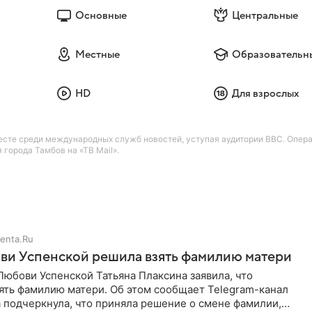
Основные
Центральные
Местные
Образовательн
HD
Для взрослых
есте среди международных служб новостей, уступая аудитории BBC. Опер
города Тамбов на «ТВ Mail».
enta.Ru
ви Успенской решила взять фамилию матери
юбови Успенской Татьяна Плаксина заявила, что
ять фамилию матери. Об этом сообщает Telegram-канал
а подчеркнула, что приняла решение о смене фамилии,