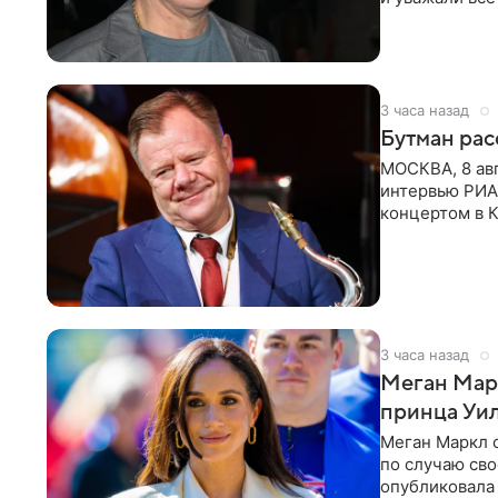
в
3 часа назад
Бутман рас
МОСКВА, 8 ав
интервью РИА
концертом в К
друзья —
3 часа назад
Меган Мар
принца Уи
Меган Маркл 
по случаю сво
опубликовала 