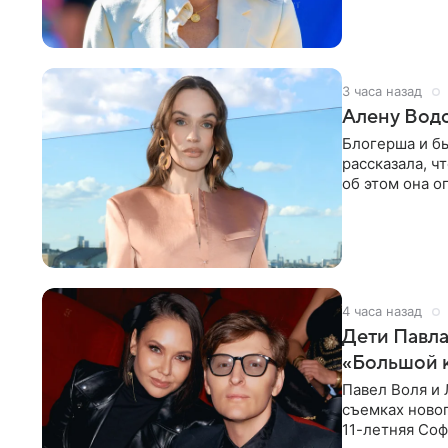
бассейн с во
3 часа назад
Алену Вод
Блогерша и б
рассказала, ч
об этом она о
время отдыха
4 часа назад
Дети Павла
«Большой 
Павел Воля и 
съемках новог
11-летняя Соф