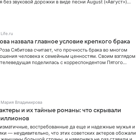
ся без звуковой дорожки в виде песни August («Август»)
Life.ru
ова назвала главное условие крепкого брака
оза Сябитова считает, что прочность брака во многом
тношения человека к семейным ценностям. Своим взглядом
 телеведущая поделилась с корреспондентом Пятого
Мария Владимирова
актеры и их тайные романы: что скрывали
иллионов
ризматичные, востребованные да еще и надежные мужья и
ки — неудивительно, что этих советских актеров обожали
 женщины большой страны, и наверняка не раз ставили их