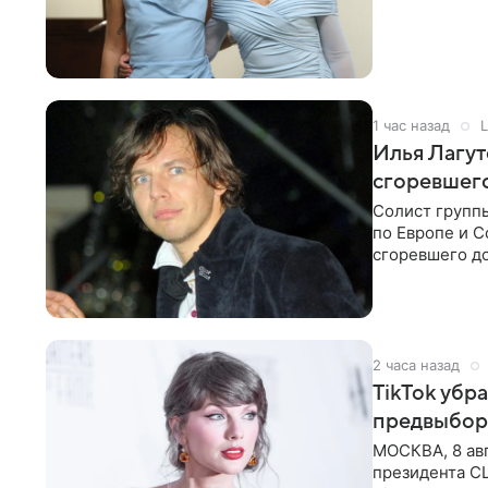
поскольку им
1 час назад
L
Илья Лагут
сгоревшег
Солист групп
по Европе и 
сгоревшего до
Shot. В рамка
2 часа назад
TikTok убр
предвыбор
МОСКВА, 8 ав
президента С