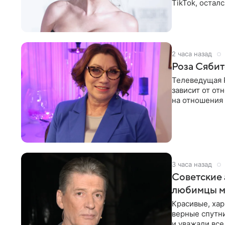
TikTok, остал
американской
2 часа назад
Роза Сябит
Телеведущая Р
зависит от о
на отношения
канала на
3 часа назад
Советские 
любимцы м
Красивые, ха
верные спутни
и уважали все