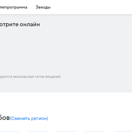
лепрограмма
Звезды
отрите онлайн
ируется московская сетка вещания
бов
(
Сменить регион
)