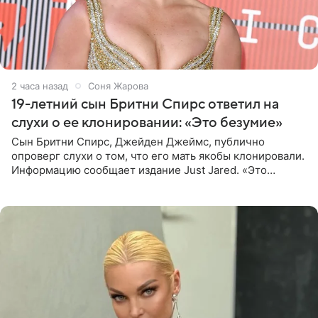
2 часа назад
Соня Жарова
19-летний сын Бритни Спирс ответил на
слухи о ее клонировании: «Это безумие»
Сын Бритни Спирс, Джейден Джеймс, публично
опроверг слухи о том, что его мать якобы клонировали.
Информацию сообщает издание Just Jared. «Это
заставляет меня понять, что многое в СМИ
преувеличено и фальшиво.