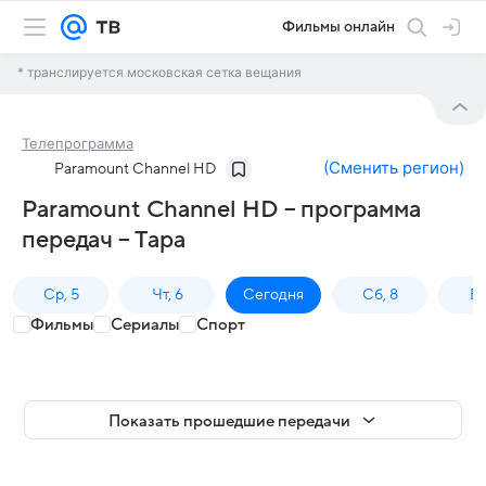
Фильмы онлайн
* транслируется московская сетка вещания
Телепрограмма
(
Сменить регион
)
Paramount Channel HD
Paramount Channel HD – программа
передач – Тара
Ср, 5
Чт, 6
Сегодня
Сб, 8
Вс
Фильмы
Сериалы
Спорт
Показать прошедшие передачи