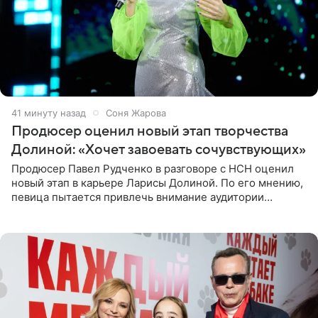
41 минуту назад
Соня Жарова
Продюсер оценил новый этап творчества
Долиной: «Хочет завоевать сочувствующих»
Продюсер Павел Рудченко в разговоре с НСН оценил
новый этап в карьере Ларисы Долиной. По его мнению,
певица пытается привлечь внимание аудитории
«сочувствующих», идя по пути, который ранее уже
протоптали Ольга