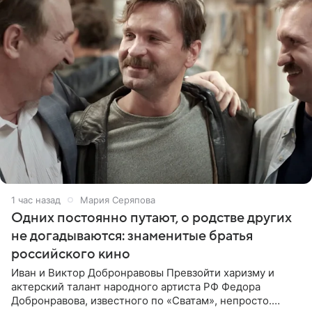
1 час назад
Мария Серяпова
Одних постоянно путают, о родстве других
не догадываются: знаменитые братья
российского кино
Иван и Виктор Добронравовы Превзойти харизму и
актерский талант народного артиста РФ Федора
Добронравова, известного по «Сватам», непросто.