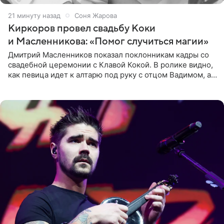
21 минуту назад
Соня Жарова
Киркоров провел свадьбу Коки
и Масленникова: «Помог случиться магии»
Дмитрий Масленников показал поклонникам кадры со
свадебной церемонии с Клавой Кокой. В ролике видно,
как певица идет к алтарю под руку с отцом Вадимом, а у
алтаря ее ждут жених и Филипп Киркоров. Именно