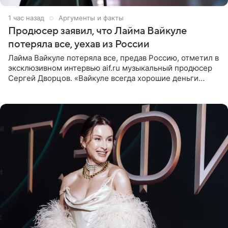
1 час назад
Аргументы и факты
Продюсер заявил, что Лайма Вайкуле
потеряла все, уехав из России
Лайма Вайкуле потеряла все, предав Россию, отметил в
эксклюзивном интервью aif.ru музыкальный продюсер
Сергей Дворцов. «Вайкуле всегда хорошие деньги
получала в России, заработки сопоставимы с Пугачевой,
10−20