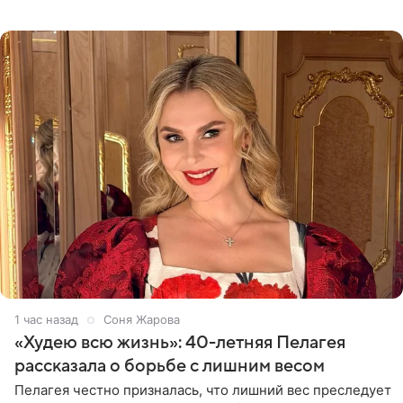
Однако его сыновья достойно продолжают знаменитую
фамилию в
1 час назад
Соня Жарова
«Худею всю жизнь»: 40-летняя Пелагея
рассказала о борьбе с лишним весом
Пелагея честно призналась, что лишний вес преследует