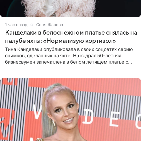
1 час назад
Соня Жарова
Канделаки в белоснежном платье снялась на
палубе яхты: «Нормализую кортизол»
Тина Канделаки опубликовала в своих соцсетях серию
снимков, сделанных на яхте. На кадрах 50-летняя
бизнесвумен запечатлена в белом летящем платье с
глубокими разрезами на талии. Свой образ Канделаки
дополнила