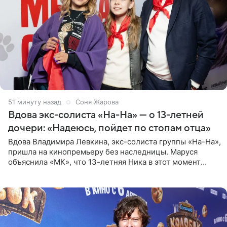
51 минуту назад
Соня Жарова
Вдова экс-солиста «На-На» — о 13-летней
дочери: «Надеюсь, пойдет по стопам отца»
Вдова Владимира Левкина, экс-солиста группы «На-На»,
пришла на кинопремьеру без наследницы. Маруся
объяснила «МК», что 13-летняя Ника в этот момент
возвращалась домой с международного вокального
конкурса, где