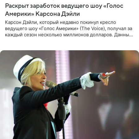
Раскрыт заработок ведущего шоу «Голос
Америки» Карсона Дэйли
Карсон Дэйли, который недавно покинул кресло
ведущего шоу «Голос Америки» (The Voice), получал за
каждый сезон несколько миллионов долларов. Данные
о его доходах раскрыл инсайдер из съемочной команды
проекта в