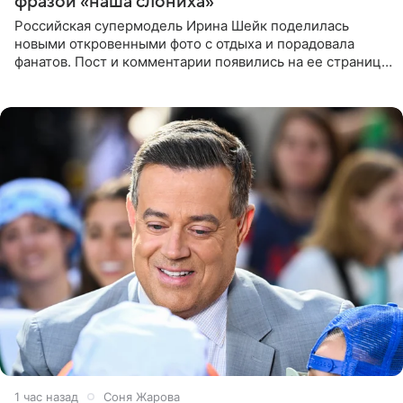
фразой «наша слониха»
Российская супермодель Ирина Шейк поделилась
новыми откровенными фото с отдыха и порадовала
фанатов. Пост и комментарии появились на ее странице
в Instagram (принадлежит компании Meta, признанной
экстремистской
1 час назад
Соня Жарова