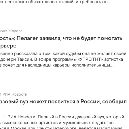
т несколько обязательных стадий, и требовать от
ьше
Соня Жарова
ость»: Пелагея заявила, что не будет помогать
арьере
венно рассказала о том, какой судьбы она не желает своей
 дочери Таисии. В эфире программы «УТРО.ТНТ» артистка
не хочет для наследницы карьеры исполнительницы.
© РИА Новости
зовый вуз может появиться в России, сообщил
 — РИА Новости. Первый в России джазовый вуз, который
ь высококлассных артистов и музыкальных педагогов,
ься в Москве или Санкт-Петербурге, ведется масштабная