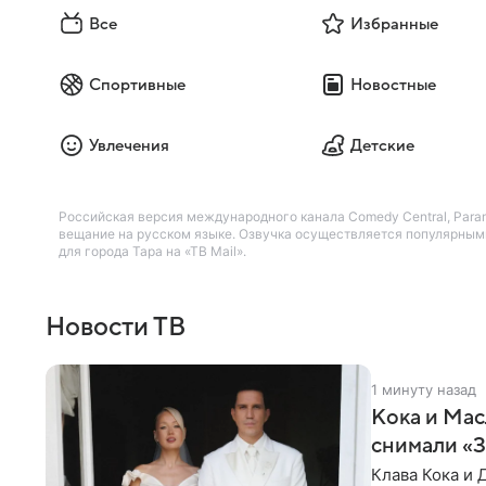
Все
Избранные
Спортивные
Новостные
Увлечения
Детские
Российская версия международного канала Comedy Central, Par
вещание на русском языке. Озвучка осуществляется популярными
для города Тара на «ТВ Mail».
Новости ТВ
1 минуту назад
Кока и Мас
снимали «
Клава Кока и 