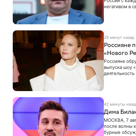
России с кажд
негативом в с
поэтому
28 минут назад
Россияне п
«Нового Р
Россияне обр
выпуска шоу «
деятельность 
комментариях
42 минуты наза
Дима Билан
МОСКВА, 7 ав
после волны к
бурные обсуж