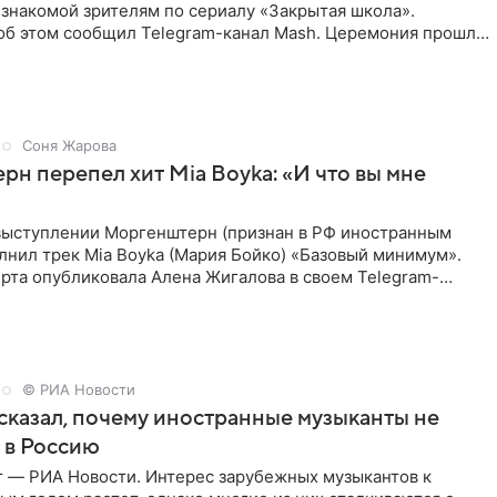
знакомой зрителям по сериалу «Закрытая школа».
б этом сообщил Telegram-канал Mash. Церемония прошла
 дверями.
Соня Жарова
н перепел хит Mia Boyka: «И что вы мне
выступлении Моргенштерн (признан в РФ иностранным
лнил трек Mia Boyka (Мария Бойко) «Базовый минимум».
рта опубликовала Алена Жигалова в своем Telegram-
ое утро
© РИА Новости
сказал, почему иностранные музыканты не
 в Россию
г — РИА Новости. Интерес зарубежных музыкантов к