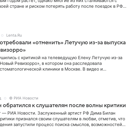
ым годом растет, однако многие из них сталкиваются с
воей стране и риском потерять работу после поездок в РФ,
Lenta.Ru
отребовали «отменить» Летучую из-за выпуска
евизорро»
ушились с критикой на телеведущую Елену Летучую из-за
Новый Ревизорро», в котором она расследовала
стоматологической клиники в Москве. В видео и
,
д
© РИА Новости
 обратился к слушателям после волны критики
г — РИА Новости. Заслуженный артист РФ Дима Билан
ритики признался своим слушателям в любви, отметив, что
дения запустили процесс поиска смыслов, возможностей и