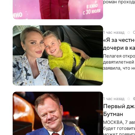
роман проходи
партнера бол
1 час назад
«Я за честн
дочери в к
Пелагея откро
девятилетней
заявила, что 
Пелагея
1 час назад
Первый джа
Бутман
МОСКВА, 7 авг
будет готовит
может появит