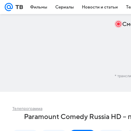
Фильмы
Сериалы
Новости и статьи
Те
См
* трансл
Телепрограмма
Paramount Comedy Russia HD – п