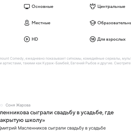
Основные
Центральные
Местные
Образовательн
HD
Для взрослых
amount Comedy, ежедневно показывает ситкомы, комедийные сериалы, мул
 артистами, такими как Кураж-Бамбей, Евгений Рыбов и другие. Смотрит
Соня Жарова
ленникова сыграли свадьбу в усадьбе, где
Закрытую школу»
Дмитрий Масленников сыграли свадьбу в усадьбе