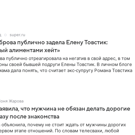
д
super.ru
рова публично задела Елену Товстик:
ый алиментами хейт»
а публично отреагировала на негатив в свой адрес, в том
оны своей бывшей подруги Елены Товстик. В личном блоге
ама дала понять, что считает экс‑супругу Романа Товстика
Соня Жарова
аявила, что мужчина не обязан делать дорогие
азу после знакомства
 объяснила, почему не стоит ждать от мужчины дорогих
ервом этапе отношений. По словам телесвахи, любой