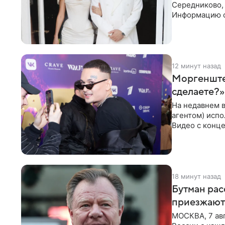
Середниково, 
Информацию о
за закрытыми
12 минут назад
Моргенштер
сделаете?»
На недавнем 
агентом) испо
Видео с конце
канале. «Добр
18 минут назад
Бутман рас
приезжают
МОСКВА, 7 ав