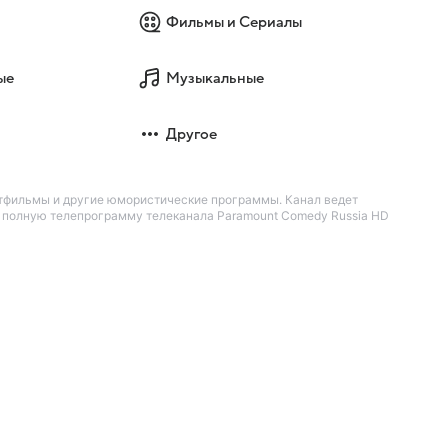
Фильмы и Сериалы
ые
Музыкальные
Другое
ьтфильмы и другие юмористические программы. Канал ведет
е полную телепрограмму телеканала Paramount Comedy Russia HD