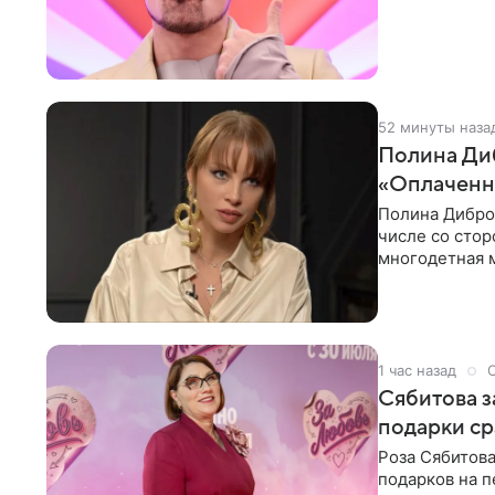
глубин. В
52 минуты наза
Полина Диб
«Оплаченн
Полина Дибров
числе со стор
многодетная м
1 час назад
Сябитова з
подарки ср
Роза Сябитова
подарков на п