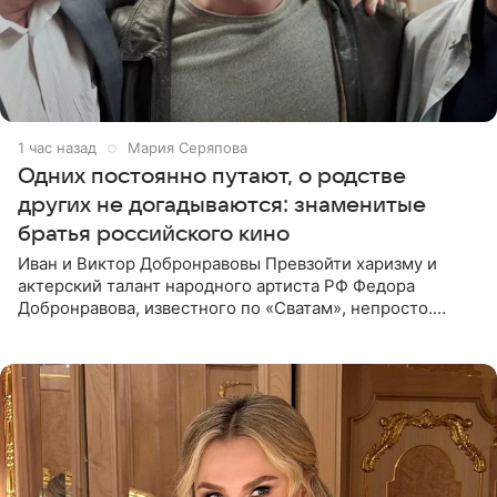
1 час назад
Мария Серяпова
Одних постоянно путают, о родстве
других не догадываются: знаменитые
братья российского кино
Иван и Виктор Добронравовы Превзойти харизму и
актерский талант народного артиста РФ Федора
Добронравова, известного по «Сватам», непросто.
Однако его сыновья достойно продолжают знаменитую
фамилию в