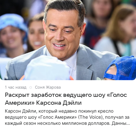
1 час назад
Соня Жарова
Раскрыт заработок ведущего шоу «Голос
Америки» Карсона Дэйли
Карсон Дэйли, который недавно покинул кресло
ведущего шоу «Голос Америки» (The Voice), получал за
каждый сезон несколько миллионов долларов. Данные
о его доходах раскрыл инсайдер из съемочной команды
проекта в