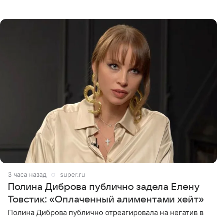
запустили процесс поиска смыслов, возможностей и
глубин. В
3 часа назад
super.ru
Полина Диброва публично задела Елену
Товстик: «Оплаченный алиментами хейт»
Полина Диброва публично отреагировала на негатив в