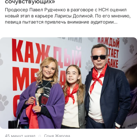
сочувствующих»
Продюсер Павел Рудченко в разговоре с НСН оценил
новый этап в карьере Ларисы Долиной. По его мнению,
певица пытается привлечь внимание аудитории
«сочувствующих», идя по пути, который ранее уже
протоптали Ольга
46 минут назад
Соня Жарова