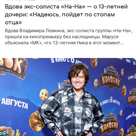
Вдова экс-солиста «На-На» — о 13-летней
дочери: «Надеюсь, пойдет по стопам
отца»
Вдова Владимира Левкина, экс-солиста группы «На-На»,
пришла на кинопремьеру без наследницы. Маруся
объяснила «МК», что 13-летняя Ника в этот момент
возвращалась домой с международного вокального
конкурса, где