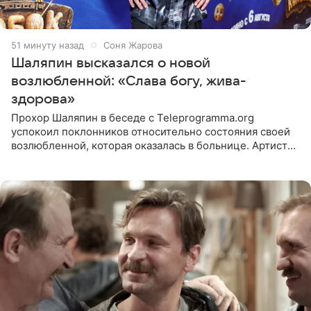
52 минуты назад
Соня Жарова
Шаляпин высказался о новой
возлюбленной: «Слава богу, жива-
здорова»
Прохор Шаляпин в беседе с Teleprogramma.org
успокоил поклонников относительно состояния своей
возлюбленной, которая оказалась в больнице. Артист
признался, что выдохнул спокойно: жизнь женщины вне
опасности, а