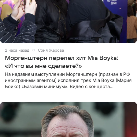
2 часа назад
Соня Жарова
Моргенштерн перепел хит Mia Boyka:
«И что вы мне сделаете?»
На недавнем выступлении Моргенштерн (признан в РФ
иностранным агентом) исполнил трек Mia Boyka (Мария
Бойко) «Базовый минимум». Видео с концерта
опубликовала Алена Жигалова в своем Telegram-
канале. «Доброе утро