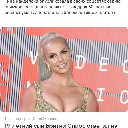
Тина Канделаки опубликовала в своих соцсетях серию
снимков, сделанных на яхте. На кадрах 50-летняя
бизнесвумен запечатлена в белом летящем платье с
глубокими разрезами на талии. Свой образ Канделаки
дополнила
1 час назад
Соня Жарова
19-летний сын Бритни Спирс ответил на