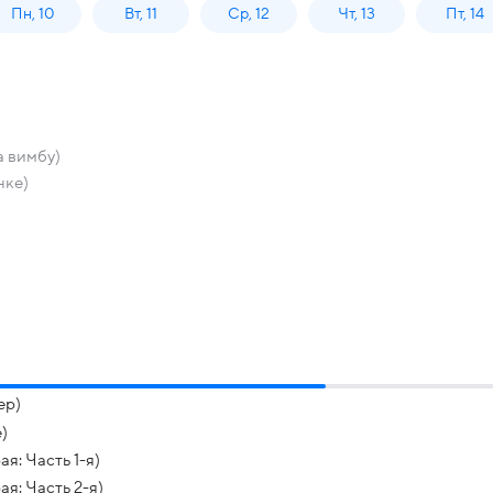
Пн, 10
Вт, 11
Ср, 12
Чт, 13
Пт, 14
а вимбу)
нке)
ер)
)
я: Часть 1-я)
я: Часть 2-я)