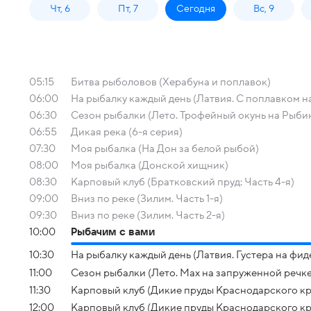
Чт, 6
Пт, 7
Сегодня
Вс, 9
05:15
Битва рыболовов (Херабуна и поплавок)
06:00
На рыбалку каждый день (Латвия. С поплавком н
06:30
Сезон рыбалки (Лето. Трофейный окунь на Рыби
06:55
Дикая река (6-я серия)
07:30
Моя рыбалка (На Дон за белой рыбой)
08:00
Моя рыбалка (Донской хищник)
08:30
Карповый клуб (Братковский пруд: Часть 4-я)
09:00
Вниз по реке (Зилим. Часть 1-я)
09:30
Вниз по реке (Зилим. Часть 2-я)
10:00
Рыбачим с вами
10:30
На рыбалку каждый день (Латвия. Густера на фид
11:00
Сезон рыбалки (Лето. Мах на запруженной речке
11:30
Карповый клуб (Дикие пруды Краснодарского кра
12:00
Карповый клуб (Дикие пруды Краснодарского кра