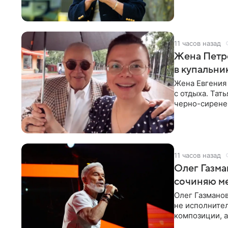
11 часов назад
Жена Петр
в купальни
Жена Евгения
с отдыха. Тат
черно-сиренев
«Татьяна,
11 часов назад
Олег Газма
сочиняю м
Олег Газманов
не исполнител
композиции, а
музыканта,