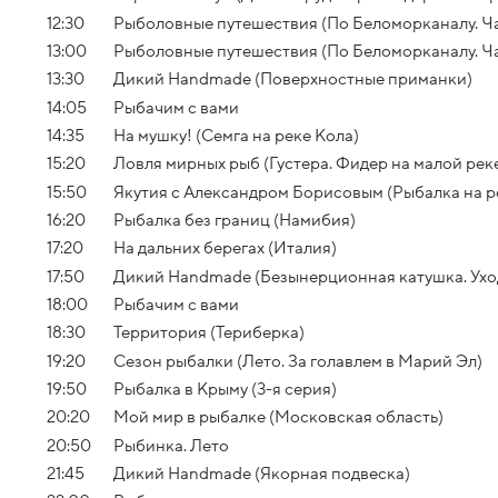
12:30
Рыболовные путешествия (По Беломорканалу. Час
13:00
Рыболовные путешествия (По Беломорканалу. Ча
13:30
Дикий Handmade (Поверхностные приманки)
14:05
Рыбачим с вами
14:35
На мушку! (Семга на реке Кола)
15:20
Ловля мирных рыб (Густера. Фидер на малой рек
15:50
Якутия с Александром Борисовым (Рыбалка на р
16:20
Рыбалка без границ (Намибия)
17:20
На дальних берегах (Италия)
17:50
Дикий Handmade (Безынерционная катушка. Уход
18:00
Рыбачим с вами
18:30
Территория (Териберка)
19:20
Сезон рыбалки (Лето. За голавлем в Марий Эл)
19:50
Рыбалка в Крыму (3-я серия)
20:20
Мой мир в рыбалке (Московская область)
20:50
Рыбинка. Лето
21:45
Дикий Handmade (Якорная подвеска)