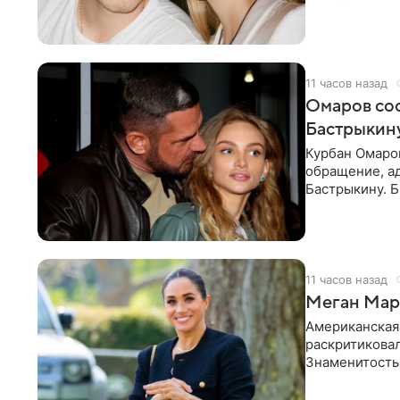
считает это
11 часов назад
Омаров соо
Бастрыкину
Курбан Омаро
обращение, а
Бастрыкину. 
в личном блог
11 часов назад
Меган Марк
Американская
раскритикова
Знаменитость
Сассекской, п