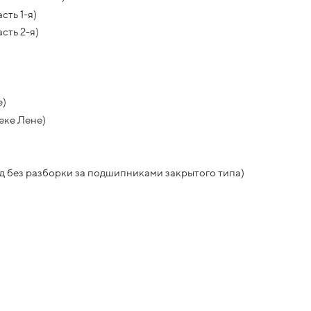
ть 1-я)
сть 2-я)
е)
еке Лене)
 без разборки за подшипниками закрытого типа)