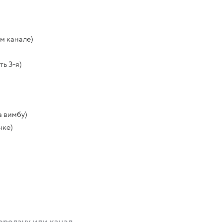
м канале)
ь 3-я)
а вимбу)
нке)