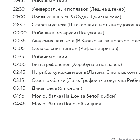
22:00
Рыбачим с вами
22:30
Универсальный поплавок (Лещ на штекер)
23:00
Ловля хищных рыб (Судак. Джиг на реке)
23:30
Секреты успеха (Штекерная снасть на судоходно
00:00
Рыбалка в Беларуси (Полудонка)
00:35
Академия нахлыста (В Казахстан за жерехом. Част
01:05
Соло со спиннингом (Рифкат Зарипов)
01:35
Рыбачим с вами
02:05
Битва рыболовов (Херабуна и поплавок)
02:45
На рыбалку каждый день (Латвия. С поплавком н
03:15
Сезон рыбалки (Лето. Трофейный окунь на Рыби
03:45
Дикая река (6-я серия)
04:15
Моя рыбалка (На Дон за белой рыбой)
04:45
Моя рыбалка (Донской хищник)