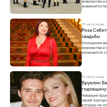
знакомства и 
знаменитостей
несколько дне
10 часов назад
Роза Сябит
свадьбы
Отношения ме
знакомства и 
начинаются то
многого,
10 часов назад
Бруклин Бе
годовщину
Накануне Бру
своей повтор
которую не по