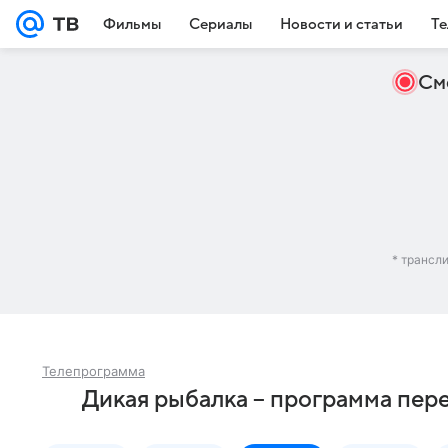
Фильмы
Сериалы
Новости и статьи
Те
См
* трансл
Телепрограмма
Дикая рыбалка – программа пере