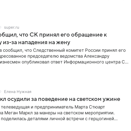
super.ru
бщил, что СК принял его обращение к
 из-за нападения на жену
в сообщил, что Следственный комитет России принял его
дресованное председателю ведомства Александру
Бизнесмен опубликовал ответ Информационного центра СК
е. В
Елена Нужная
л осудили за поведение на светском ужине
 телеведущая и предприниматель Марта Стюарт
ла Меган Маркл за манеры на светском мероприятии.
 поделилась деталями личной встречи с герцогиней
ишет PageSix. По