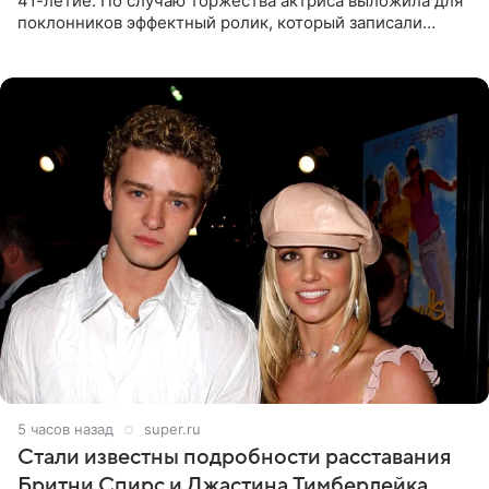
41-летие. По случаю торжества актриса выложила для
поклонников эффектный ролик, который записали
прошлой ночью. В кадре артистка предстала в
вечернем
5 часов назад
super.ru
Стали известны подробности расставания
Бритни Спирс и Джастина Тимберлейка