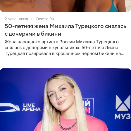
2 часа назад
Газета.Ru
50-летняя жена Михаила Турецкого снялась
с дочерями в бикини
Жена народного артиста России Михаила Турецкого
снялась с дочерями в купальниках. 50-летняя Лиана
Турецкая позировала в крошечном черном бикини на
пляже в Италии. Ее старшая дочь Сарина для отдыха
выбрала бандо