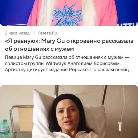
2 часа назад
Газета.Ru
«Я ревную»: Mary Gu откровенно рассказала
об отношениях с мужем
Певица Mary Gu рассказала об отношениях с мужем —
солистом группы Wildways Анатолием Борисовым.
Артистку цитирует издание Popcake. По словам певицы,
залог любви — это принять недостатки другого
человека. Также