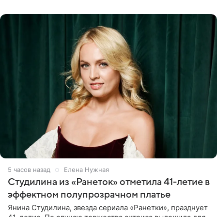
считает свою дочь
5 часов назад
Елена Нужная
Студилина из «Ранеток» отметила 41-летие в
эффектном полупрозрачном платье
Янина Студилина, звезда сериала «Ранетки», празднует