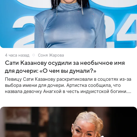
4 часа назад
Соня Жарова
Сати Казанову осудили за необычное имя
для дочери: «О чем вы думали?»
Певицу Сати Казанову раскритиковали в соцсетях из-за
выбора имени для дочери. Артистка сообщила, что
назвала девочку Анагхой в честь индуистской богини.
При этом исполнительница скрывала это имя от
поклонников