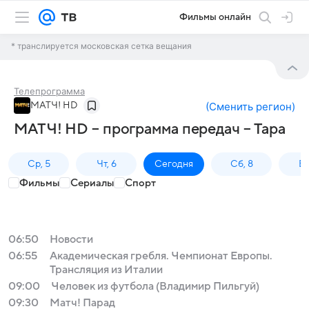
Фильмы онлайн
* транслируется московская сетка вещания
Телепрограмма
МАТЧ! HD
(
Сменить регион
)
МАТЧ! HD – программа передач – Тара
Ср, 5
Чт, 6
Сегодня
Сб, 8
Вс
Фильмы
Сериалы
Спорт
06:50
Новости
06:55
Академическая гребля. Чемпионат Европы.
Трансляция из Италии
09:00
Человек из футбола (Владимир Пильгуй)
09:30
Матч! Парад