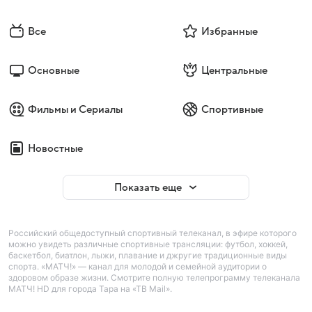
Все
Избранные
Основные
Центральные
Фильмы и Сериалы
Спортивные
Новостные
Показать еще
Российский общедоступный спортивный телеканал, в эфире которого
можно увидеть различные спортивные трансляции: футбол, хоккей,
баскетбол, биатлон, лыжи, плавание и джругие традиционные виды
спорта. «МАТЧ!» — канал для молодой и семейной аудитории о
здоровом образе жизни. Смотрите полную телепрограмму телеканала
МАТЧ! HD для города Тара на «ТВ Mail».