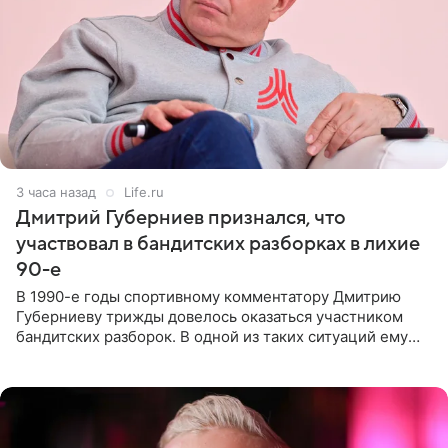
3 часа назад
Life.ru
Дмитрий Губерниев признался, что
участвовал в бандитских разборках в лихие
90-е
В 1990-е годы спортивному комментатору Дмитрию
Губерниеву трижды довелось оказаться участником
бандитских разборок. В одной из таких ситуаций ему
выдали тяжелый предмет и приказали вступить в драку,
однако он