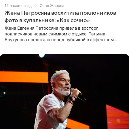
12 часов назад
Соня Жарова
Жена Петросяна восхитила поклонников
фото в купальнике: «Как сочно»
Жена Евгения Петросяна привела в восторг
подписчиков новым снимком с отдыха. Татьяна
Брухунова предстала перед публикой в эффектном
черно-сиреневом монокини, позируя прямо в бассейне.
«Ох, как сочно», «Татьяна,