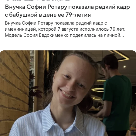
Внучка Софии Ротару показала редкий кадр
с бабушкой в день ее 79-летия
Внучка Софии Ротару показала редкий кадр с
именинницей, которой 7 августа исполнилось 79 лет.
Модель София Евдокименко поделилась на личной
странице в социальной сети фотографией знаменитой
бабушки. На снимке