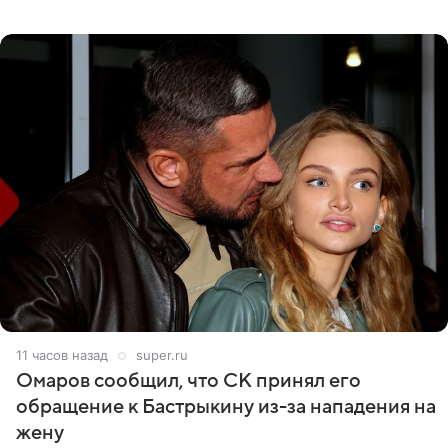
никого из клана Бекхэм. По словам инсайдеров, пара
считает это
11 часов назад
super.ru
Омаров сообщил, что СК принял его
обращение к Бастрыкину из-за нападения на
жену