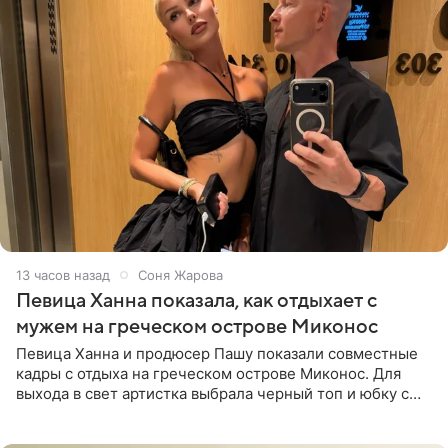
13 часов назад
Соня Жарова
Певица Ханна показала, как отдыхает с
мужем на греческом острове Миконос
Певица Ханна и продюсер Пашу показали совместные
кадры с отдыха на греческом острове Миконос. Для
выхода в свет артистка выбрала черный топ и юбку с
высоким разрезом. Дополнили образ босоножки в тон,
серьги с