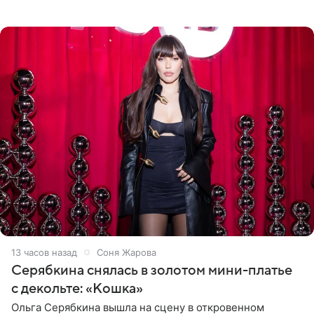
знаменитость предстала перед поклонниками в ярком
розовом купальнике с
13 часов назад
Соня Жарова
Серябкина снялась в золотом мини-платье
с декольте: «Кошка»
Ольга Серябкина вышла на сцену в откровенном