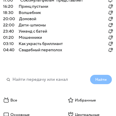
11:00
"Союзмультфильм" представляет
16:20
Принц пустыни
18:30
Волшебник
20:00
Домовой
22:00
Дети-шпионы
23:40
Уикенд с батей
01:20
Мошенники
03:10
Как украсть бриллиант
04:40
Свадебный переполох
Найти
Все
Избранные
Основные
Центральные