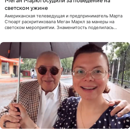
Меган Маркл осудили за поведение на
светском ужине
Американская телеведущая и предприниматель Марта
Стюарт раскритиковала Меган Маркл за манеры на
светском мероприятии. Знаменитость поделилась
деталями личной встречи с герцогиней Сассекской,
пишет PageSix. По