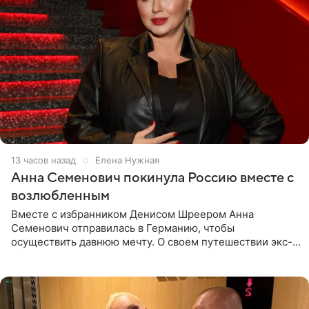
13 часов назад
Елена Нужная
Анна Семенович покинула Россию вместе с
возлюбленным
Вместе с избранником Денисом Шреером Анна
Семенович отправилась в Германию, чтобы
осуществить давнюю мечту. О своем путешествии экс-
солистка «Блестящих» рассказала поклонникам на
личной странице в социальной