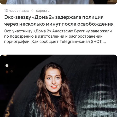
13 часов назад
super.ru
Экс‑звезду «Дома 2» задержала полиция
через несколько минут после освобождения
Экс‑участницу «Дома 2» Анастасию Брагину задержали
по подозрению в изготовлении и распространении
порнографии. Как сообщает Telegram-канал SHOT,
девушка может оказаться в СИЗО. Следствие
ходатайствует об