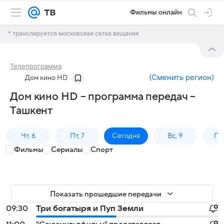
Фильмы онлайн
* транслируется московская сетка вещания
Телепрограмма
(
Сменить регион
)
Дом кино HD
Дом кино HD – программа передач –
Ташкент
Чт, 6
Пт, 7
Сегодня
Вс, 9
Пн,
Фильмы
Сериалы
Спорт
Показать прошедшие передачи
09:30
Три богатыря и Пуп Земли