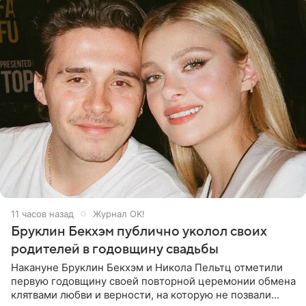
11 часов назад
Журнал OK!
Бруклин Бекхэм публично уколол своих
родителей в годовщину свадьбы
Накануне Бруклин Бекхэм и Никола Пельтц отметили
первую годовщину своей повторной церемонии обмена
клятвами любви и верности, на которую не позвали