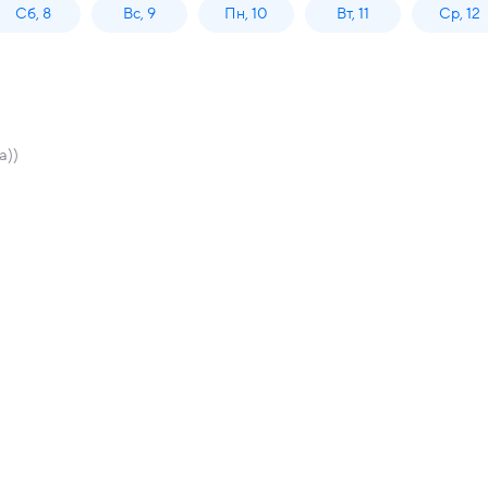
Сб, 8
Вс, 9
Пн, 10
Вт, 11
Ср, 12
а))