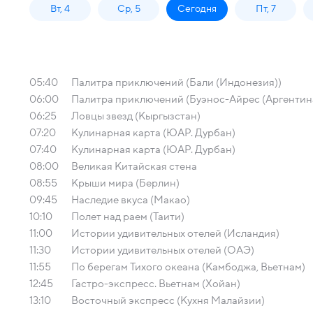
Вт, 4
Ср, 5
Сегодня
Пт, 7
05:40
Палитра приключений (Бали (Индонезия))
06:00
Палитра приключений (Буэнос-Айрес (Аргентин
06:25
Ловцы звезд (Кыргызстан)
07:20
Кулинарная карта (ЮАР. Дурбан)
07:40
Кулинарная карта (ЮАР. Дурбан)
08:00
Великая Китайская стена
08:55
Крыши мира (Берлин)
09:45
Наследие вкуса (Макао)
10:10
Полет над раем (Таити)
11:00
Истории удивительных отелей (Исландия)
11:30
Истории удивительных отелей (ОАЭ)
11:55
По берегам Тихого океана (Камбоджа, Вьетнам)
12:45
Гастро-экспресс. Вьетнам (Хойан)
13:10
Восточный экспресс (Кухня Малайзии)