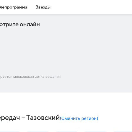
лепрограмма
Звезды
отрите онлайн
ируется московская сетка вещания
ередач – Тазовский
(
Сменить регион
)