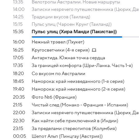
13:35
Велотропы Австралии. Новые маршруты
14:00
Записки незрячего путешественника (Цюрих, Да
14:25
Традиции вкусов (Таиланд)
15:15
Пульс улиц (Чароен Крунг (Таиланд))
15:35
Пульс улиц (Хира Манди (Пакистан))
16:00
Нежный трэвел (Пхукет)
16:25
Кругосветчики (4-я серия)
17:05
Антарктида. Южная точка сердца
17:35
За границей комфорта (Шри-Ланка. Часть 1-я)
18:20
Со вкусом по Австралии
18:45
Наморока: край неизведанного (1-я серия)
19:40
Наморока: край неизведанного (2-я серия)
20:35
Фото №6 (Франция)
21:15
Чистый след (Монако - Франция - Испания)
22:00
Записки незрячего путешественника (Цюрих, Да
22:30
Как найти себе приключений в (Индии)
23:15
За пределами стереотипов (Колумбия)
00:05
Шепот Альп (Пинцгау (Австрия))