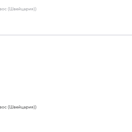
вос (Швейцария))
вос (Швейцария))