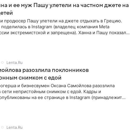
на и ее муж Пашу улетели на частном джете на
детей
и продюсер Пашу улетели на джете отдыхать в Грецию.
поделилась в Instagram (владелец компания Meta
ссии экстремистской и запрещена). Ханна и Пашу показали
в,
Lenta.Ru
мойлова разозлила поклонников
онным снимком с едой
логерша и бизнесвумен Оксана Самойлова разозлила
в сети непристойным снимком с едой. Кадры и
публикованы на ее странице в Instagram (принадлежит
a, признанной
Lenta.Ru