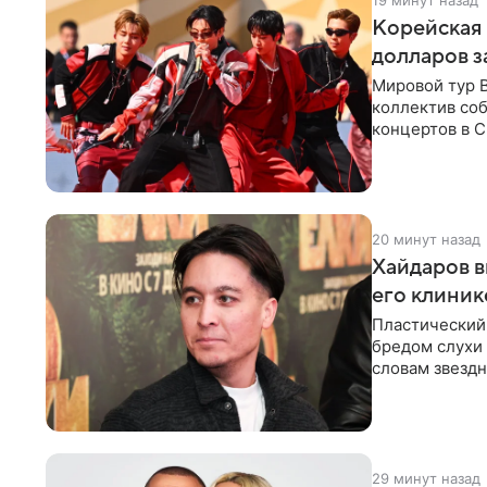
Корейская 
долларов з
Мировой тур 
коллектив соб
концертов в С
стремительны
20 минут назад
Хайдаров в
его клиник
Пластический 
бредом слухи 
словам звездн
о
29 минут назад