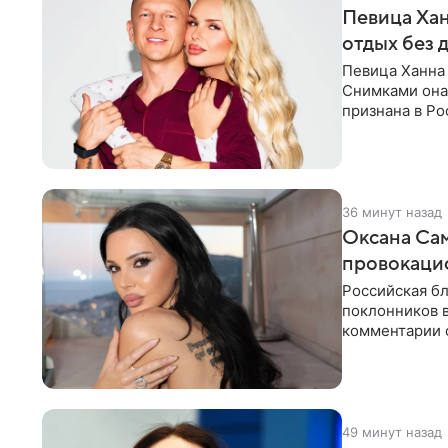
Певица Хан
отдых без 
Певица Ханна 
Снимками она 
признана в Ро
серию снимко
36 минут назад
Оксана Са
провокаци
Российская б
поклонников 
комментарии о
компании Met
49 минут назад