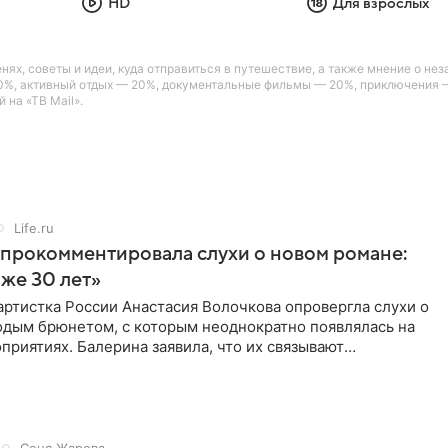
HD
Для взрослых
енях, советы и идеи, куда отправиться в путешествие, а также мнение о 
30%, активный отдых — 20%, документальные фильмы — 20%, приключения 
 на «ТВ Mail».
Life.ru
прокомментировала слухи о новом романе:
аже 30 лет»
ртистка России Анастасия Волочкова опровергла слухи о
одым брюнетом, с которым неоднократно появлялась на
приятиях. Балерина заявила, что их связывают
о близкие
Соня Жарова