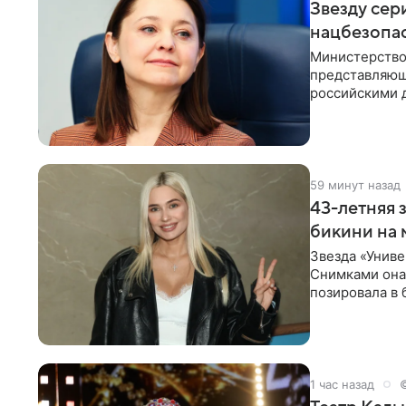
Звезду сер
нацбезопас
Министерство
представляющ
российскими 
Рубцова, изве
59 минут назад
43-летняя 
бикини на 
Звезда «Униве
Снимками она 
позировала в
Рудова
1 час назад