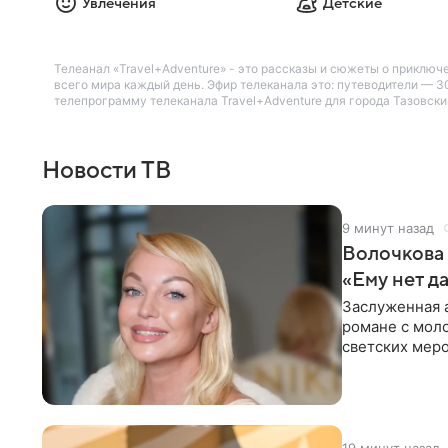
Увлечения
Детские
Телеанал «Travel+Adventure» - это рассказы и сюжеты о приключ
всего мира каждый день. Эфир телеканала это: путеводители — 
телепрограмму телеканала Travel+Adventure для города Тазовский
Новости ТВ
9 минут назад
Волочкова 
«Ему нет д
Заслуженная а
романе с мол
светских меро
исключительн
19 минут назад