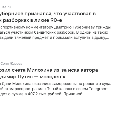
Life.ru
уберниев признался, что участвовал в
 разборках в лихие 90-е
ы спортивному комментатору Дмитрию Губерниеву трижды
аться участником бандитских разборок. В одной из таких
выдали тяжелый предмет и приказали вступить в драку,
Соня Жарова
озил счета Милохина из-за иска автора
адимир Путин — молодец!»
а Дани Милохина оказались заморожены по решению суда.
б этом распространил «Пятый канал» в своем Telegram-
идет о сумме в 407,2 тыс. рублей. Причиной
ва стал