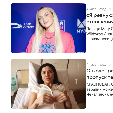
4 часа назад
«Я ревную
отношения
Певица Mary 
Wildways Анат
словам певицы
человека. Та
4 часа назад
Онколог ра
пропуск т
КРАСНОДАР, 6
терапии может
Чекалиной), 
здоровью не к