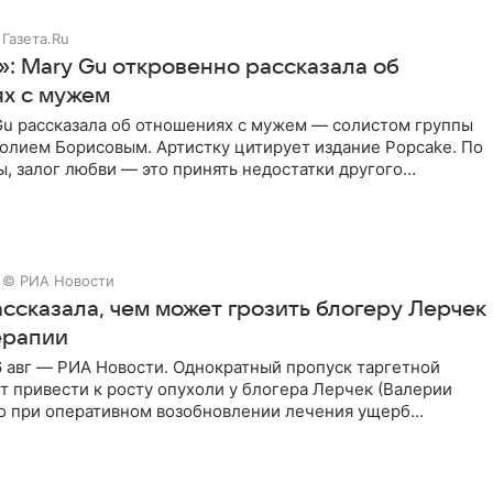
Газета.Ru
»: Mary Gu откровенно рассказала об
х с мужем
Gu рассказала об отношениях с мужем — солистом группы
олием Борисовым. Артистку цитирует издание Popcake. По
, залог любви — это принять недостатки другого
кже
© РИА Новости
ссказала, чем может грозить блогеру Лерчек
ерапии
 авг — РИА Новости. Однократный пропуск таргетной
 привести к росту опухоли у блогера Лерчек (Валерии
но при оперативном возобновлении лечения ущерб
ритичен,