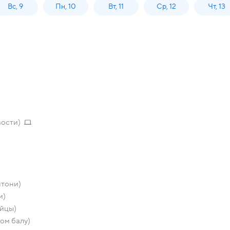
Вс, 9
Пн, 10
Вт, 11
Ср, 12
Чт, 13
вости)
нтони)
и)
ийцы)
ом балу)