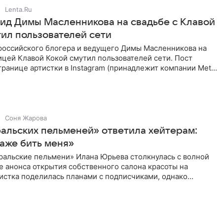
Lenta.Ru
ид Димы Масленникова на свадьбе с Клавой
тил пользователей сети
российского блогера и ведущего Димы Масленникова на
ицей Клавой Кокой смутил пользователей сети. Пост
транице артистки в Instagram (принадлежит компании Meta,
Соня Жарова
ральских пельменей» ответила хейтерам:
аже бить меня»
ральские пельмени» Илана Юрьева столкнулась с волной
е анонса открытия собственного салона красоты на
истка поделилась планами с подписчиками, однако
ики