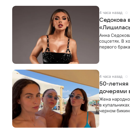
4 часа назад
Седокова 
«Лишилась
Анна Седокова
соцсетях. В х
первого брака
ответственнос
4 часа назад
50-летняя
дочерями 
Жена народно
в купальниках
черном бикини
выбрала банд