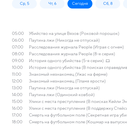
Ср, 5
Чт, 6
Сегодня
Сб, 8
05:00
Убийство на улице Вязов (Роковой порошок)
06:00
Паутина лжи (Никогда не отпускай)
07:00
Расследования журнала People (Играя с огнем)
08:00
Расследования журнала People (8-я серия)
09:00
История одного убийства (5-я серия)
10:00
История одного убийства (В поисках справедли
11:00
Знакомый незнакомец (Ужас на ферме)
12:00
Знакомый незнакомец (Пламя ярости)
13:00
Паутина лжи (Никогда не отпускай)
14:00
Паутина лжи (Одинокий ковбой)
15:00
Улики с места преступления (В поисках Кейли Э
16:00
Улики с места преступления (В поддержку Стейс
17:00
Смерть на футбольном поле (Секретная игра уб
18:00
Смерть на футбольном поле (Кошмар на выпускн