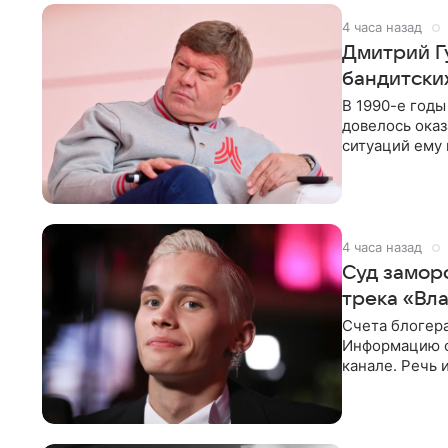
4 часа назад
Дмитрий Г
бандитских
В 1990-е год
довелось оказ
ситуаций ему 
однако он
4 часа назад
Суд замор
трека «Вл
Счета блогер
Информацию о
канале. Речь 
разбирательст