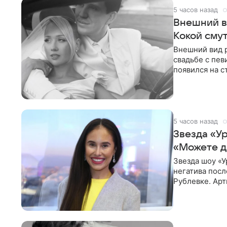
5 часов назад
Внешний в
Кокой сму
Внешний вид 
свадьбе с пев
появился на с
признанной
5 часов назад
Звезда «У
«Можете д
Звезда шоу «У
негатива посл
Рублевке. Арт
реакция публ