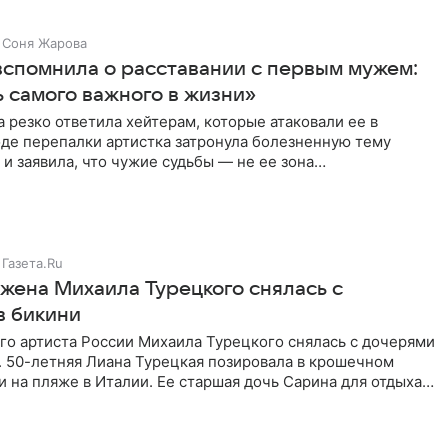
Соня Жарова
вспомнила о расставании с первым мужем:
 самого важного в жизни»
 резко ответила хейтерам, которые атаковали ее в
оде перепалки артистка затронула болезненную тему
 и заявила, что чужие судьбы — не ее зона
ти. От Валентина
Газета.Ru
 жена Михаила Турецкого снялась с
в бикини
го артиста России Михаила Турецкого снялась с дочерями
. 50-летняя Лиана Турецкая позировала в крошечном
 на пляже в Италии. Ее старшая дочь Сарина для отдыха
о