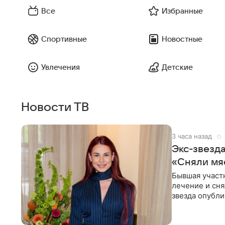
Все
Избранные
Спортивные
Новостные
Увлечения
Детские
Новости ТВ
3 часа назад
Экс-звезд
«Сняли мя
Бывшая участ
лечение и сня
звезда опубли
процесс снят