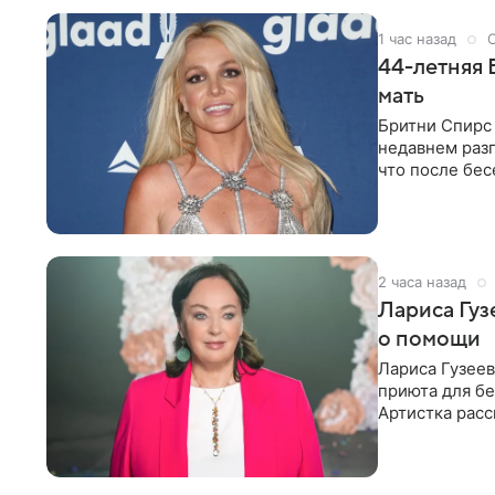
1 час назад
44-летняя 
мать
Бритни Спирс 
недавнем разг
что после бе
артистки
2 часа назад
Лариса Гу
о помощи
Лариса Гузее
приюта для бе
Артистка расс
животных к