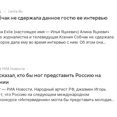
д
Lenta.Ru
чак не сдержала данное гостю ее интервью
а Exile (настоящее имя — Илья Яцкевич) Алина Яцкевич
то журналистка и телеведущая Ксения Собчак не сдержала
орое дала ему во время интервью с ним. Об этом она
© РИА Новости
сказал, кто бы мог представить Россию на
нии
г — РИА Новости. Народный артист РФ, джазмен Игорь
ет, что Россию на следующем международном
конкурсе «Интервидение» могла бы представить молодая
а Убель, так