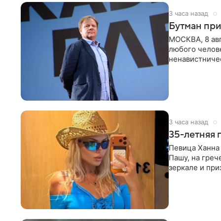
3 часа назад
Бутман при
МОСКВА, 8 ав
любого челове
ненавистничес
принимать
3 часа назад
35-летняя 
Певица Ханна 
Пашу, на греч
зеркале и при
певицы, она