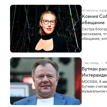
43 минуты наза
Ксения Соб
обещание
Сестра блогер
рассказала, ч
обещание, кот
заявила в
1 час назад
Бутман рас
Интервиде
МОСКВА, 8 ав
Бутман счита
музыкальном 
певица Варвар