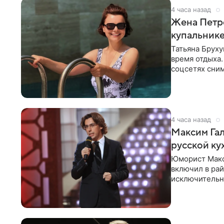
4 часа назад
Жена Петр
купальник
Татьяна Бруху
время отдыха.
соцсетях сним
монокини с
4 часа назад
Максим Гал
русской ку
Юморист Макс
включил в ра
исключительно
документу, в