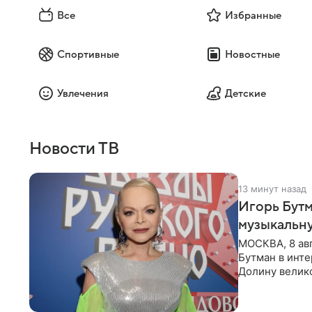
Все
Избранные
Спортивные
Новостные
Увлечения
Детские
Новости ТВ
13 минут назад
Игорь Бутм
музыкальн
МОСКВА, 8 ав
Бутман в инт
Долину велико
новую совмес