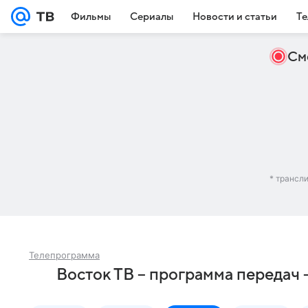
Фильмы
Сериалы
Новости и статьи
Те
См
* трансл
Телепрограмма
Восток ТВ – программа передач 