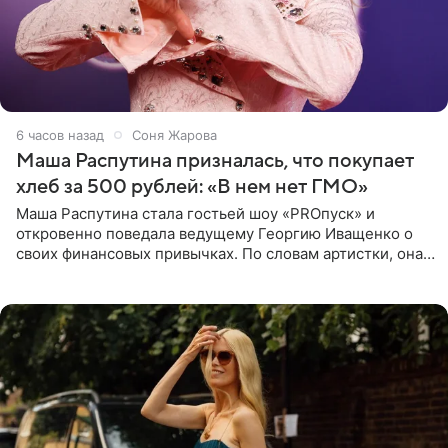
6 часов назад
Соня Жарова
Маша Распутина призналась, что покупает
хлеб за 500 рублей: «В нем нет ГМО»
Маша Распутина стала гостьей шоу «PROпуск» и
откровенно поведала ведущему Георгию Иващенко о
своих финансовых привычках. По словам артистки, она
давно перестала следить за тратами и может позволить
себе жить,