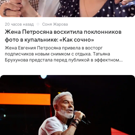
20 часов назад
Соня Жарова
Жена Петросяна восхитила поклонников
фото в купальнике: «Как сочно»
Жена Евгения Петросяна привела в восторг
подписчиков новым снимком с отдыха. Татьяна
Брухунова предстала перед публикой в эффектном
черно-сиреневом монокини, позируя прямо в бассейне.
«Ох, как сочно», «Татьяна,