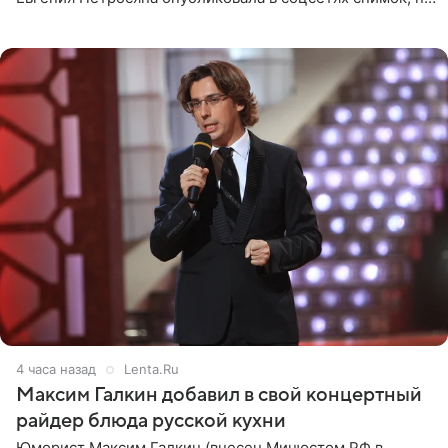
котором позирует у бассейна в белоснежном монокини
с
4 часа назад
Lenta.Ru
Максим Галкин добавил в свой концертный
райдер блюда русской кухни
Юморист Максим Галкин (внесен Минюстом РФ в