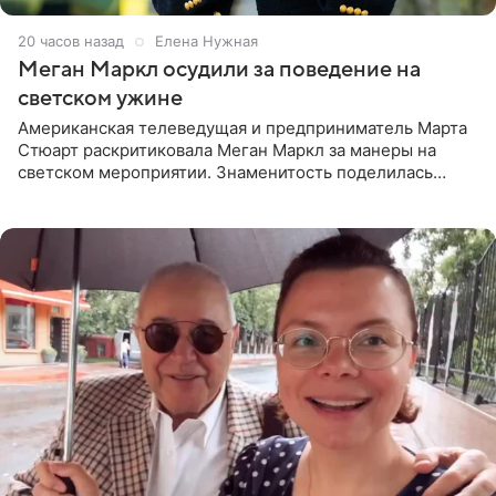
20 часов назад
Елена Нужная
Меган Маркл осудили за поведение на
светском ужине
Американская телеведущая и предприниматель Марта
Стюарт раскритиковала Меган Маркл за манеры на
светском мероприятии. Знаменитость поделилась
деталями личной встречи с герцогиней Сассекской,
пишет PageSix. По