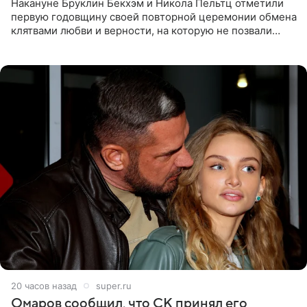
Накануне Бруклин Бекхэм и Никола Пельтц отметили
первую годовщину своей повторной церемонии обмена
клятвами любви и верности, на которую не позвали
никого из клана Бекхэм. По словам инсайдеров, пара
считает это
20 часов назад
super.ru
Омаров сообщил, что СК принял его