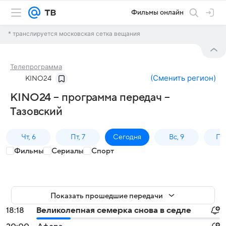
Фильмы онлайн
* транслируется московская сетка вещания
Телепрограмма
(
Сменить регион
)
KINO24
KINO24 – программа передач –
Тазовский
Чт, 6
Пт, 7
Сегодня
Вс, 9
Пн,
Фильмы
Сериалы
Спорт
Показать прошедшие передачи
18:18
Великолепная семерка снова в седле