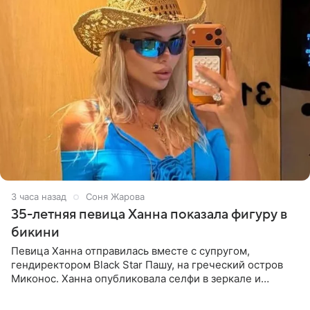
3 часа назад
Соня Жарова
35-летняя певица Ханна показала фигуру в
бикини
Певица Ханна отправилась вместе с супругом,
гендиректором Black Star Пашу, на греческий остров
Миконос. Ханна опубликовала селфи в зеркале и
призналась, что сейчас особенно довольна собой. По
словам певицы, она