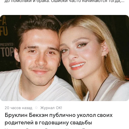
до помолвки и брака. Ошибки часто начинаются тогда,
когда один из партнеров требует от другого слишком
многого,
20 часов назад
Журнал OK!
Бруклин Бекхэм публично уколол своих
родителей в годовщину свадьбы