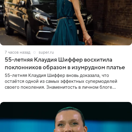
7 часов назад
super.ru
55-летняя Клаудия Шиффер восхитила
поклонников образом в изумрудном платье
55-летняя Клаудия Шиффер вновь доказала, что
остаётся одной из самых эффектных супермоделей
своего поколения. Знаменитость в личном блоге
поделилась фотографиями с недавней свадьбы, где
появилась в роли гостьи,