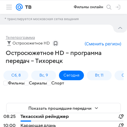
Фильмы онлайн
* транслируется московская сетка вещания
Телепрограмма
Остросюжетное HD
(
Сменить регион
)
Остросюжетное HD – программа
передач – Тихорецк
Сб, 8
Вс, 9
Сегодня
Вт, 11
Ср,
Фильмы
Сериалы
Спорт
Показать прошедшие передачи
08:25
Техасский рейнджер
10:00
Карающая длань