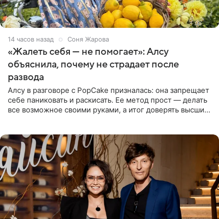
14 часов назад
Соня Жарова
«Жалеть себя — не помогает»: Алсу
объяснила, почему не страдает после
развода
Алсу в разговоре с PopCake призналась: она запрещает
себе паниковать и раскисать. Ее метод прост — делать
все возможное своими руками, а итог доверять высшим
силам. Певица утверждает, что истерики и потеря