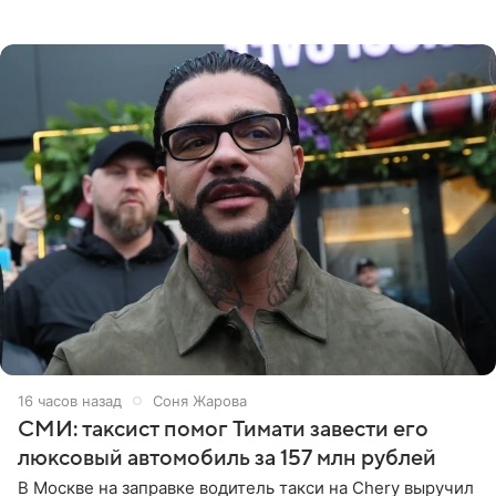
принтом, имитирующим полуобнаженную грудь. Свой
образ Глюкоза
16 часов назад
Соня Жарова
СМИ: таксист помог Тимати завести его
люксовый автомобиль за 157 млн рублей
В Москве на заправке водитель такси на Chery выручил