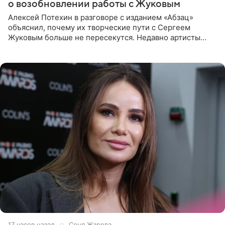
о возобновлении работы с Жуковым
Алексей Потехин в разговоре с изданием «Абзац»
объяснил, почему их творческие пути с Сергеем
Жуковым больше не пересекутся. Недавно артисты
воссоединились на большом концерте «30 нам уже!»,
который прошел в
17 часов назад
Соня Жарова