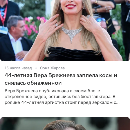
15 часов назад
Соня Жарова
44-летняя Вера Брежнева заплела косы и
снялась обнаженной
Вера Брежнева опубликовала в своем блоге
откровенное видео, оставшись без бюстгальтера. В
ролике 44-летняя артистка стоит перед зеркалом с
обнаженной грудью. Волосы певица собрала в косы и
надела головной убор.