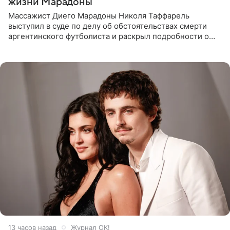
жизни Марадоны
Массажист Диего Марадоны Николя Таффарель
выступил в суде по делу об обстоятельствах смерти
аргентинского футболиста и раскрыл подробности о
последних днях его жизни. Его слова приводит AFP. На
заседании
13 часов назад
Журнал OK!