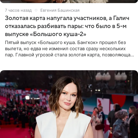
7 часов назад
Евгения Башинская
Золотая карта напугала участников, а Галич
отказалась разбивать пары: что было в 5-м
выпуске «Большого куша-2»
Пятый выпуск «Большого куша. Бангкок» прошел без
вылета, но едва не изменил состав сразу нескольких
пар. Главной угрозой стала золотая карта, позволяющая
разлучить один из дуэтов и поменять участников
местами.