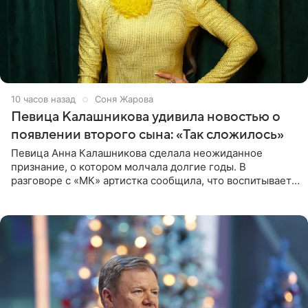
10 часов назад
Соня Жарова
Певица Калашникова удивила новостью о
появлении второго сына: «Так сложилось»
Певица Анна Калашникова сделала неожиданное
признание, о котором молчала долгие годы. В
разговоре с «МК» артистка сообщила, что воспитывает
не одного, а сразу двух сыновей. «На самом деле я
всегда мечтала, что