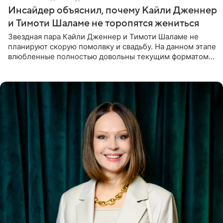
Инсайдер объяснил, почему Кайли Дженнер
и Тимоти Шаламе не торопятся жениться
Звездная пара Кайли Дженнер и Тимоти Шаламе не
планируют скорую помолвку и свадьбу. На данном этапе
влюбленные полностью довольны текущим форматом
своих отношений и сознательно не хотят торопить
события. Сейчас