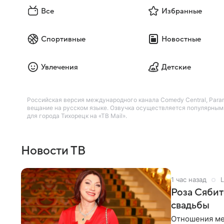
Все
Избранные
Спортивные
Новостные
Увлечения
Детские
Российская версия международного канала Comedy Central, Par
вещание на русском языке. Озвучка осуществляется популярными
для города Тихорецк на «ТВ Mail».
Новости ТВ
1 час назад
L
Роза Сябит
свадьбы
Отношения ме