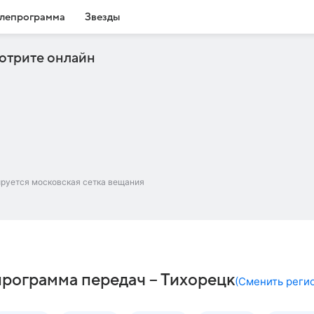
лепрограмма
Звезды
отрите онлайн
ируется московская сетка вещания
программа передач – Тихорецк
(
Сменить реги