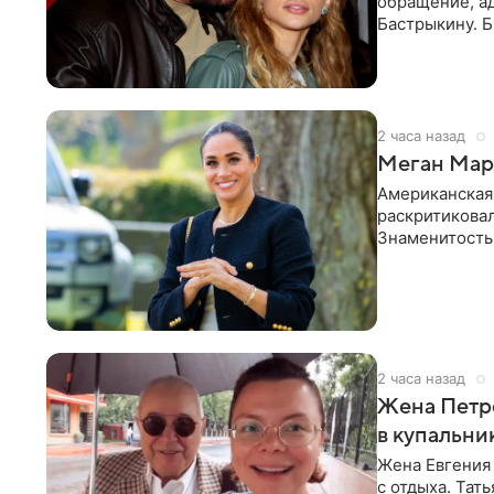
обращение, а
Бастрыкину. 
в личном блог
2 часа назад
Меган Марк
Американская
раскритикова
Знаменитость
Сассекской, п
2 часа назад
Жена Петр
в купальни
Жена Евгения
с отдыха. Тат