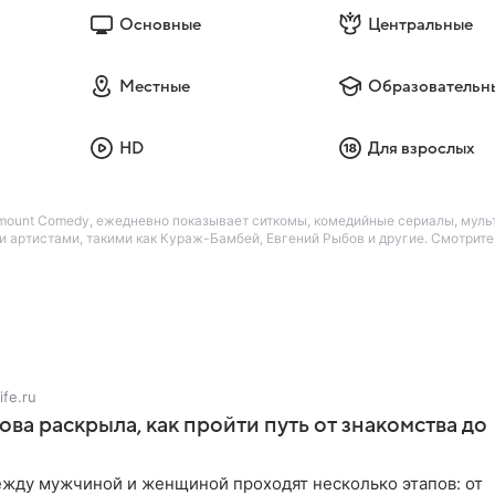
Основные
Центральные
Местные
Образовательн
HD
Для взрослых
amount Comedy, ежедневно показывает ситкомы, комедийные сериалы, мул
 артистами, такими как Кураж-Бамбей, Евгений Рыбов и другие. Смотрит
ife.ru
ова раскрыла, как пройти путь от знакомства до
жду мужчиной и женщиной проходят несколько этапов: от