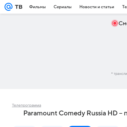
Фильмы
Сериалы
Новости и статьи
Те
См
* трансл
Телепрограмма
Paramount Comedy Russia HD – 