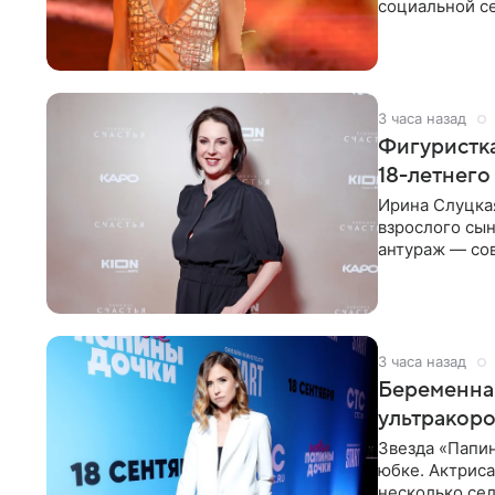
социальной се
красном
3 часа назад
Фигуристка
18-летнего
Ирина Слуцкая
взрослого сын
антураж — со
фигуристка
3 часа назад
Беременная
ультракор
Звезда «Папин
юбке. Актриса
несколько сел