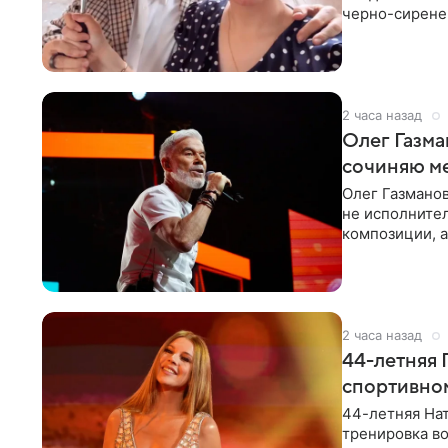
черно-сиренев
«Татьяна,
2 часа назад
Олег Газма
сочиняю м
Олег Газманов
не исполнител
композиции, а
музыканта,
2 часа назад
44-летняя 
спортивно
44-летняя Нат
тренировка во