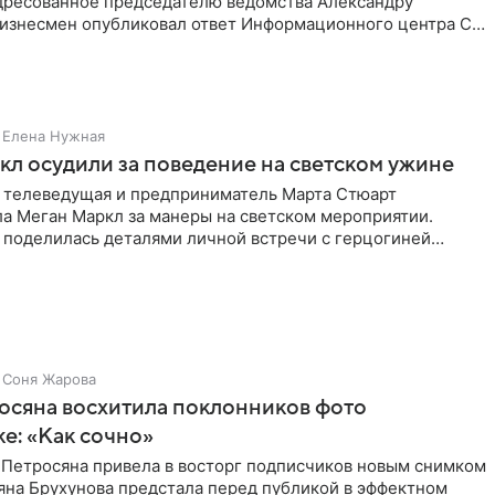
дресованное председателю ведомства Александру
Бизнесмен опубликовал ответ Информационного центра СК
е. В
Елена Нужная
л осудили за поведение на светском ужине
 телеведущая и предприниматель Марта Стюарт
ла Меган Маркл за манеры на светском мероприятии.
 поделилась деталями личной встречи с герцогиней
ишет PageSix. По
Соня Жарова
осяна восхитила поклонников фото
ке: «Как сочно»
 Петросяна привела в восторг подписчиков новым снимком
ьяна Брухунова предстала перед публикой в эффектном