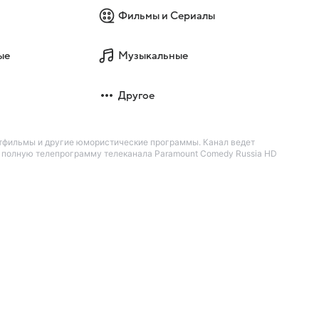
Фильмы и Сериалы
ые
Музыкальные
Другое
ьтфильмы и другие юмористические программы. Канал ведет
е полную телепрограмму телеканала Paramount Comedy Russia HD