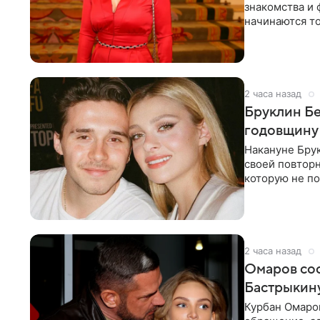
знакомства и 
начинаются то
многого,
2 часа назад
Бруклин Бе
годовщину
Накануне Бру
своей повтор
которую не по
считает это
2 часа назад
Омаров соо
Бастрыкину
Курбан Омаро