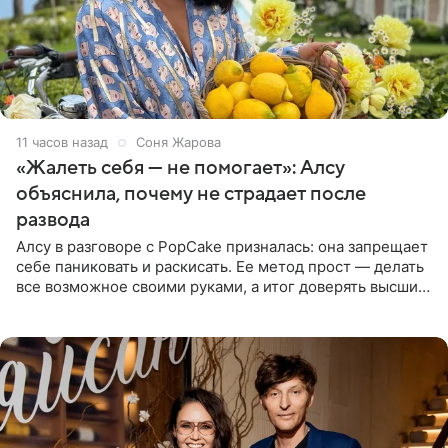
11 часов назад
Соня Жарова
«Жалеть себя — не помогает»: Алсу
объяснила, почему не страдает после
развода
Алсу в разговоре с PopCake призналась: она запрещает
себе паниковать и раскисать. Ее метод прост — делать
все возможное своими руками, а итог доверять высшим
силам. Певица утверждает, что истерики и потеря