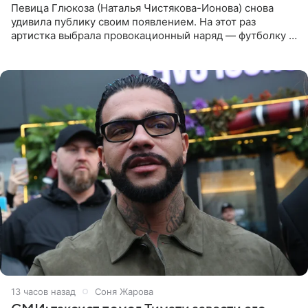
Певица Глюкоза (Наталья Чистякова-Ионова) снова
удивила публику своим появлением. На этот раз
артистка выбрала провокационный наряд — футболку с
принтом, имитирующим полуобнаженную грудь. Свой
образ Глюкоза
13 часов назад
Соня Жарова