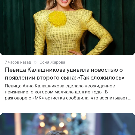
7 часов назад
Соня Жарова
Певица Калашникова удивила новостью о
появлении второго сына: «Так сложилось»
Певица Анна Калашникова сделала неожиданное
признание, о котором молчала долгие годы. В
разговоре с «МК» артистка сообщила, что воспитывает
не одного, а сразу двух сыновей. «На самом деле я
всегда мечтала, что