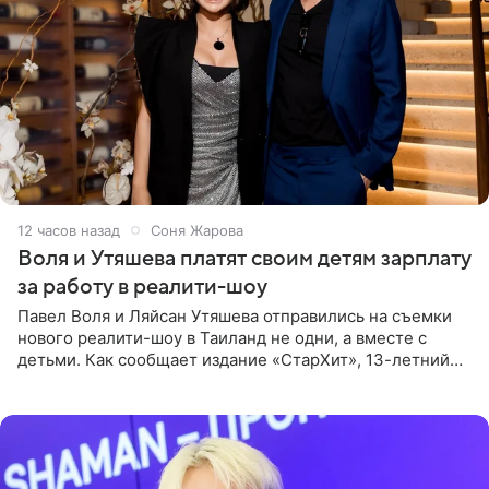
12 часов назад
Соня Жарова
Воля и Утяшева платят своим детям зарплату
за работу в реалити-шоу
Павел Воля и Ляйсан Утяшева отправились на съемки
нового реалити-шоу в Таиланд не одни, а вместе с
детьми. Как сообщает издание «СтарХит», 13-летний
Роберт и 11-летняя София не просто сопровождают
родителей, а