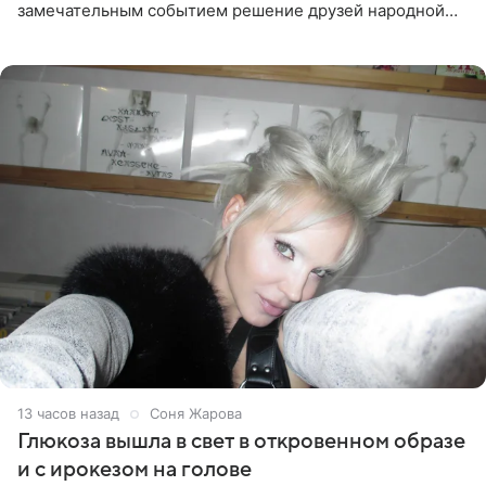
замечательным событием решение друзей народной
артистки РФ Ларисы Долиной подарить ей квартиру.
Ранее Долина
13 часов назад
Соня Жарова
Глюкоза вышла в свет в откровенном образе
и с ирокезом на голове