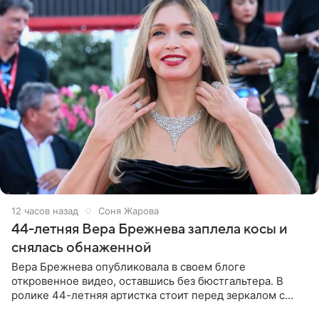
12 часов назад
Соня Жарова
44-летняя Вера Брежнева заплела косы и
снялась обнаженной
Вера Брежнева опубликовала в своем блоге
откровенное видео, оставшись без бюстгальтера. В
ролике 44-летняя артистка стоит перед зеркалом с
обнаженной грудью. Волосы певица собрала в косы и