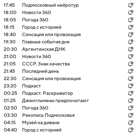
17:45
Подмосковный нейротур
18:00
Новости 360
18:05
Погода 360
18:15
Город с историей
18:40
Сенсация или провокация
19:30
Главные события дня
20:30
Аргентинская ДНК
21:00
Новости 360
21:05
СССР. Знак качества
21:45
Последний день
22:30
Сенсация или провокация
23:20
Подкаст
00:25
Подкаст. Раскрыватор
01:25
Джентльмены предпочитают
02:50
Погода 360
03:30
Рекопись Подмосковья
04:15
Музей на диване
04:40
Город с историей