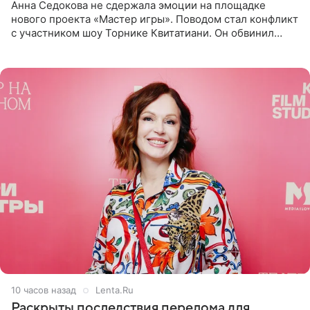
Анна Седокова не сдержала эмоции на площадке
нового проекта «Мастер игры». Поводом стал конфликт
с участником шоу Торнике Квитатиани. Он обвинил
певицу в нечестной игре, и словесная перепалка
переросла в
10 часов назад
Lenta.Ru
Раскрыты последствия перелома для