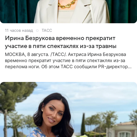
11 часов назад
ТАСС
Ирина Безрукова временно прекратит
участие в пяти спектаклях из-за травмы
МОСКВА, 8 августа. /ТАСС/. Актриса Ирина Безрукова
временно прекратит участие в пяти спектаклях из-за
перелома ноги. Об этом ТАСС сообщили PR-директор
артистки Станислав Влайку и пресс-атташе
Московского