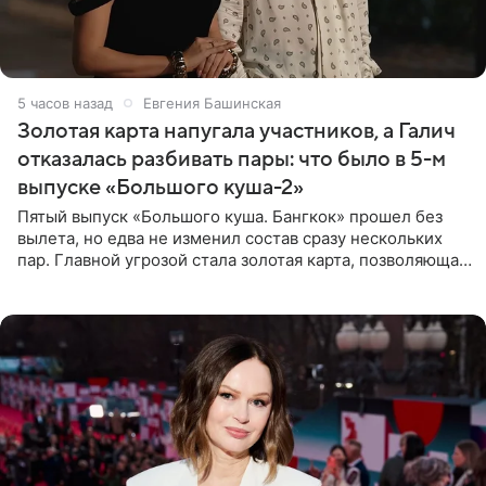
5 часов назад
Евгения Башинская
Золотая карта напугала участников, а Галич
отказалась разбивать пары: что было в 5-м
выпуске «Большого куша-2»
Пятый выпуск «Большого куша. Бангкок» прошел без
вылета, но едва не изменил состав сразу нескольких
пар. Главной угрозой стала золотая карта, позволяющая
разлучить один из дуэтов и поменять участников
местами.