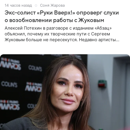
14 часов назад
Соня Жарова
Экс-солист «Руки Вверх!» опроверг слухи
о возобновлении работы с Жуковым
Алексей Потехин в разговоре с изданием «Абзац»
объяснил, почему их творческие пути с Сергеем
Жуковым больше не пересекутся. Недавно артисты
воссоединились на большом концерте «30 нам уже!»,
который прошел в