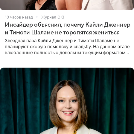
10 часов назад
Журнал OK!
Инсайдер объяснил, почему Кайли Дженнер
и Тимоти Шаламе не торопятся жениться
Звездная пара Кайли Дженнер и Тимоти Шаламе не
планируют скорую помолвку и свадьбу. На данном этапе
влюбленные полностью довольны текущим форматом
своих отношений и сознательно не хотят торопить
события. Сейчас