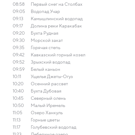
08:58
Первый снег на Столбах
09:05
Водопад Учар
09:13
Камышлинский водопад
09:17
Долина реки Каракабак
09:20
Бухта Рудная
09:30
Морской закат
09:35
Горячая степь
09:42
Кавказский горный козел
09:52
Зрыхский водопад
09:59
Белый каньон
10:11
Ущелье Джеты-Огуз
10:20
Осенний рассвет
10:40
Бухта Дубовая
10:45
Северный олень
10:50
Малый Иремель
11:05
Озеро Ханкуль
11:13
Горные цветы
11:17
Голубевский водопад
11:23
Лебединое озеро