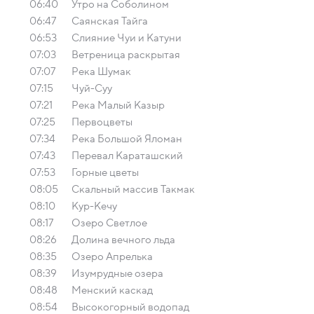
06:40
Утро на Соболином
06:47
Саянская Тайга
06:53
Слияние Чуи и Катуни
07:03
Ветреница раскрытая
07:07
Река Шумак
07:15
Чуй-Суу
07:21
Река Малый Казыр
07:25
Первоцветы
07:34
Река Большой Яломан
07:43
Перевал Караташский
07:53
Горные цветы
08:05
Скальный массив Такмак
08:10
Кур-Кечу
08:17
Озеро Светлое
08:26
Долина вечного льда
08:35
Озеро Апрелька
08:39
Изумрудные озера
08:48
Менский каскад
08:54
Высокогорный водопад