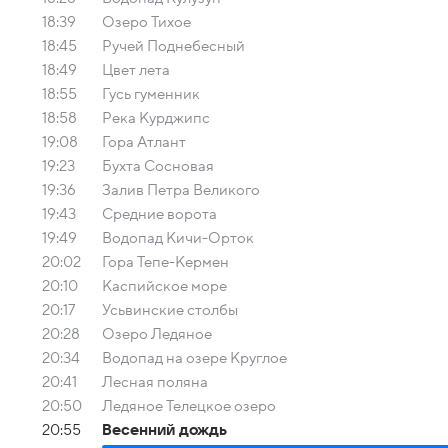
18:39
Озеро Тихое
18:45
Ручей Поднебесный
18:49
Цвет лета
18:55
Гусь гуменник
18:58
Река Курджипс
19:08
Гора Атлант
19:23
Бухта Сосновая
19:36
Залив Петра Великого
19:43
Средние ворота
19:49
Водопад Кичи-Орток
20:02
Гора Тепе-Кермен
20:10
Каспийское море
20:17
Усьвинские столбы
20:28
Озеро Ледяное
20:34
Водопад на озере Круглое
20:41
Лесная поляна
20:50
Ледяное Телецкое озеро
20:55
Весенний дождь