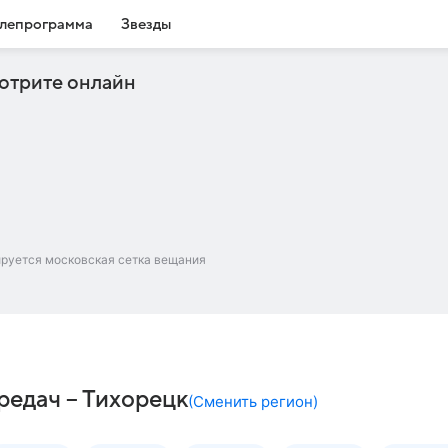
лепрограмма
Звезды
отрите онлайн
ируется московская сетка вещания
редач – Тихорецк
(
Сменить регион
)