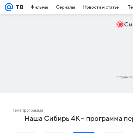
Фильмы
Сериалы
Новости и статьи
Те
См
* трансл
Телепрограмма
Наша Сибирь 4К – программа пе