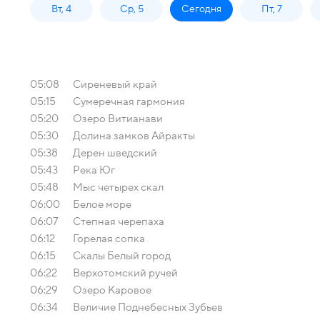
Вт, 4
Ср, 5
Сегодня
Пт, 7
05:08
Сиреневый край
05:15
Сумеречная гармония
05:20
Озеро Витианави
05:30
Долина замков Айракты
05:38
Дерен шведский
05:43
Река Юг
05:48
Мыс четырех скал
06:00
Белое море
06:07
Cтепная черепаха
06:12
Горелая сопка
06:15
Скалы Белый город
06:22
Верхотомский ручей
06:29
Озеро Каровое
06:34
Величие Поднебесных Зубьев