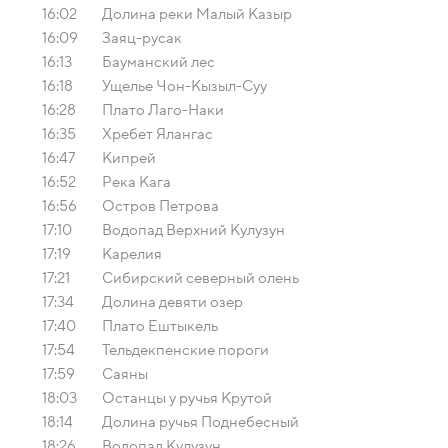
16:02
Долина реки Малый Казыр
16:09
Заяц-русак
16:13
Бауманский лес
16:18
Ущелье Чон-Кызыл-Суу
16:28
Плато Лаго-Наки
16:35
Хребет Ялангас
16:47
Кипрей
16:52
Река Кага
16:56
Остров Петрова
17:10
Водопад Верхний Кулузун
17:19
Карелия
17:21
Сибирский северный олень
17:34
Долина девяти озер
17:40
Плато Ештыкель
17:54
Тельдекпенские пороги
17:59
Саяны
18:03
Останцы у ручья Крутой
18:14
Долина ручья Поднебесный
18:26
Водопад Кулузун