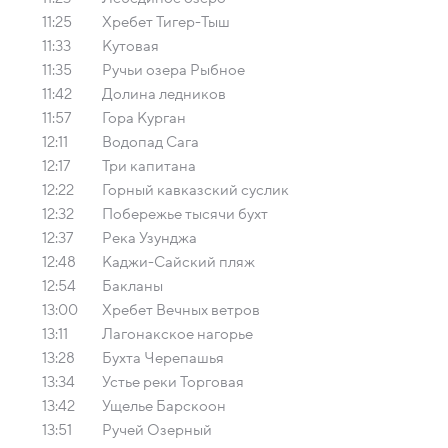
11:25
Хребет Тигер-Тыш
11:33
Кутовая
11:35
Ручьи озера Рыбное
11:42
Долина ледников
11:57
Гора Курган
12:11
Водопад Сага
12:17
Три капитана
12:22
Горный кавказский суслик
12:32
Побережье тысячи бухт
12:37
Река Узунджа
12:48
Каджи-Сайский пляж
12:54
Бакланы
13:00
Хребет Вечных ветров
13:11
Лагонакское нагорье
13:28
Бухта Черепашья
13:34
Устье реки Торговая
13:42
Ущелье Барскоон
13:51
Ручей Озерный