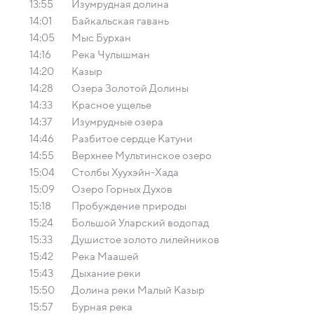
13:55
Изумрудная долина
14:01
Байкальская гавань
14:05
Мыс Бурхан
14:16
Река Чулышман
14:20
Казыр
14:28
Озера Золотой Долины
14:33
Красное ущелье
14:37
Изумрудные озера
14:46
Разбитое сердце Катуни
14:55
Верхнее Мультинское озеро
15:04
Столбы Хуухэйн-Хада
15:09
Озеро Горных Духов
15:18
Пробуждение природы
15:24
Большой Уларский водопад
15:33
Душистое золото лилейников
15:42
Река Маашей
15:43
Дыхание реки
15:50
Долина реки Малый Казыр
15:57
Бурная река