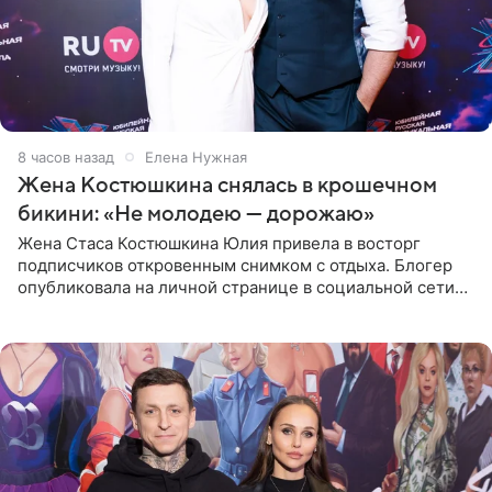
8 часов назад
Елена Нужная
Жена Костюшкина снялась в крошечном
бикини: «Не молодею — дорожаю»
Жена Стаса Костюшкина Юлия привела в восторг
подписчиков откровенным снимком с отдыха. Блогер
опубликовала на личной странице в социальной сети
фото в ярком бикини, позируя на пирсе во время отпуска
в Турции,