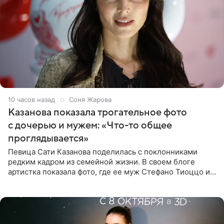
10 часов назад
Соня Жарова
Казанова показала трогательное фото
с дочерью и мужем: «Что-то общее
проглядывается»
Певица Сати Казанова поделилась с поклонниками
редким кадром из семейной жизни. В своем блоге
артистка показала фото, где ее муж Стефано Тиоццо и
их маленькая дочь спят рядом. На снимке отец и
малышка лежат в