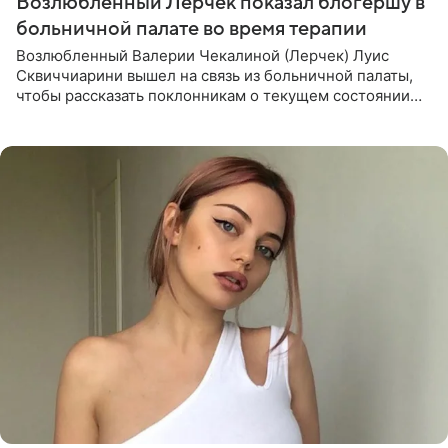
Возлюбленный Лерчек показал блогершу в
больничной палате во время терапии
Возлюбленный Валерии Чекалиной (Лерчек) Луис
Сквиччиарини вышел на связь из больничной палаты,
чтобы рассказать поклонникам о текущем состоянии
блогерши. Он подтвердил, что основной курс
химиотерапии позади, но