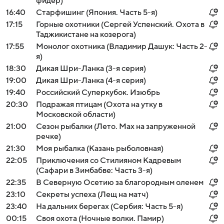
фидер)
16:40
Старфишинг (Япония. Часть 5-я)
17:15
Горные охотники (Сергей Успенский. Охота в
Таджикистане на козерога)
17:55
Монолог охотника (Владимир Дашук: Часть 2-
я)
18:30
Дикая Шри-Ланка (3-я серия)
19:00
Дикая Шри-Ланка (4-я серия)
19:40
Российский Суперкубок. Изюбрь
20:30
Подражая птицам (Охота на утку в
Московской области)
21:00
Сезон рыбалки (Лето. Мах на запруженной
речке)
21:30
Моя рыбалка (Казань рыболовная)
22:05
Приключения со Стилияном Кадревым
(Сафари в Зимбабве: Часть 3-я)
22:35
В Северную Осетию за благородным оленем
23:10
Секреты успеха (Лещ на матч)
23:40
На дальних берегах (Сербия: Часть 5-я)
00:15
Своя охота (Ночные волки. Памир)