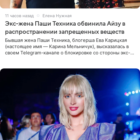
11 часов назад
Елена Нужная
Экс-жена Паши Техника обвинила Айзу в
распространении запрещенных веществ
Бывшая жена Паши Техника, блогерша Ева Карицкая
(настоящее имя — Карина Мельничук), высказалась в
своем Telegram-канале о блокировке со стороны экс-
супруги Гуфа Айзы-Лилуны Ай. Карицкая утверждает,
что ее