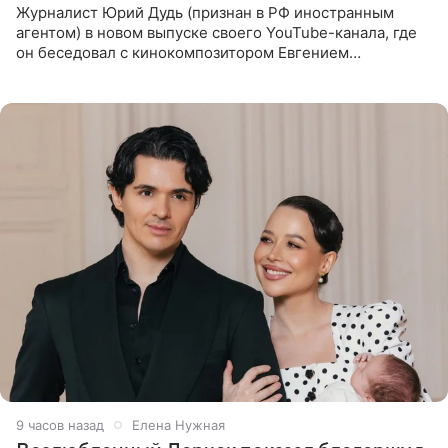
Журналист Юрий Дудь (признан в РФ иностранным
агентом) в новом выпуске своего YouTube-канала, где
он беседовал с кинокомпозитором Евгением
Гальпериным, поделился личной историей о борьбе с
бронхиальной астмой в
9 часов назад
Елена Нужная