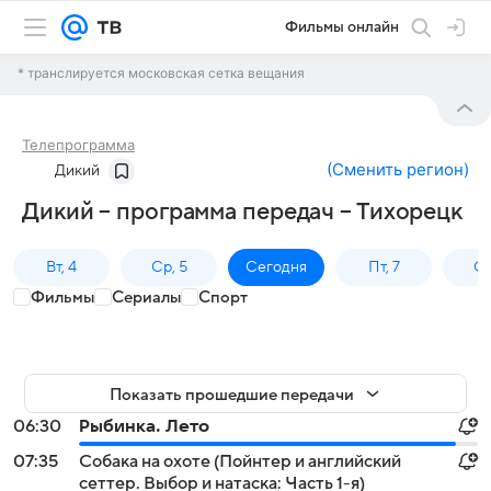
Фильмы онлайн
* транслируется московская сетка вещания
Телепрограмма
(
Сменить регион
)
Дикий
Дикий – программа передач – Тихорецк
Вт, 4
Ср, 5
Сегодня
Пт, 7
Сб
Фильмы
Сериалы
Спорт
Показать прошедшие передачи
06:30
Рыбинка. Лето
07:35
Собака на охоте (Пойнтер и английский
сеттер. Выбор и натаска: Часть 1-я)