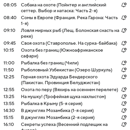
08:05
Собака на охоте (Пойнтер и английский
сеттер. Выбор и натаска: Часть 2-я)
08:40
Сомы в Европе (Франция. Река Гарона: Часть
1-я)
09:10
Ловля мирных рыб (Лещ. Болонская снасть на
реке)
09:45
Своя охота (Ставрополье. На сурка-байбака)
10:15
Охота без границ (Южноафриканское
сафари)
11:00
Рыбалка без границ (Чили)
11:50
Рыболовный Узбекистан (Озеро Шуркуль)
12:25
Горная охота Эдуарда Бендерского
(Пакистан. Провинция Белуджистан)
12:55
Охота по перу (Вяхирь на осеннем перелете)
13:25
На мушку! (Трофейная щука нахлыстом)
13:55
Рыбалка в Крыму (5-я серия)
14:30
В джунглях Мозамбика (1-я серия)
15:15
В джунглях Мозамбика (2-я серия)
16:10
Секреты успеха (Весенний подлещик на