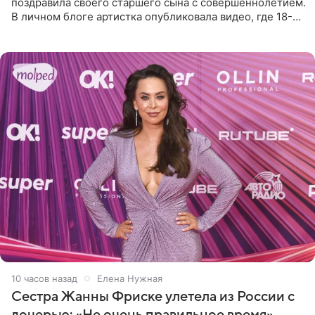
поздравила своего старшего сына с совершеннолетием.
В личном блоге артистка опубликовала видео, где 18-
летний Мирон легко подхватил маму на руки и закружил
во
10 часов назад
Елена Нужная
Сестра Жанны Фриске улетела из России с
дочерью: «Не очень правильное время»