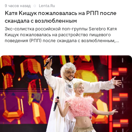
9 часов назад
Lenta.Ru
Катя Кищук пожаловалась на РПП после
скандала с возлюбленным
Экс-солистка российской поп-группы Serebro Катя
Кищук пожаловалась на расстройство пищевого
поведения (РПП) после скандала с возлюбленным,
популярным рэпером 9mice (настоящее имя — Сергей
Дмитриев).