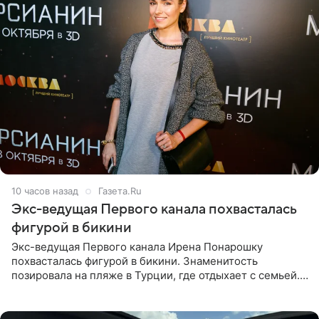
10 часов назад
Газета.Ru
Экс-ведущая Первого канала похвасталась
фигурой в бикини
Экс-ведущая Первого канала Ирена Понарошку
похвасталась фигурой в бикини. Знаменитость
позировала на пляже в Турции, где отдыхает с семьей.
Она поделилась кадрами с отдыха в Instagram (владелец
компания Meta