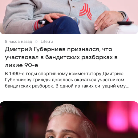
8 часов назад
Life.ru
Дмитрий Губерниев признался, что
участвовал в бандитских разборках в
лихие 90-е
В 1990-е годы спортивному комментатору Дмитрию
Губерниеву трижды довелось оказаться участником
бандитских разборок. В одной из таких ситуаций ему
выдали тяжелый предмет и приказали вступить в драку,
однако он