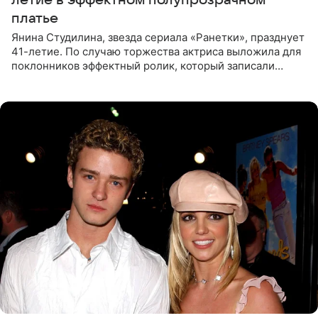
летие в эффектном полупрозрачном
платье
Янина Студилина, звезда сериала «Ранетки», празднует
41-летие. По случаю торжества актриса выложила для
поклонников эффектный ролик, который записали
прошлой ночью. В кадре артистка предстала в
вечернем