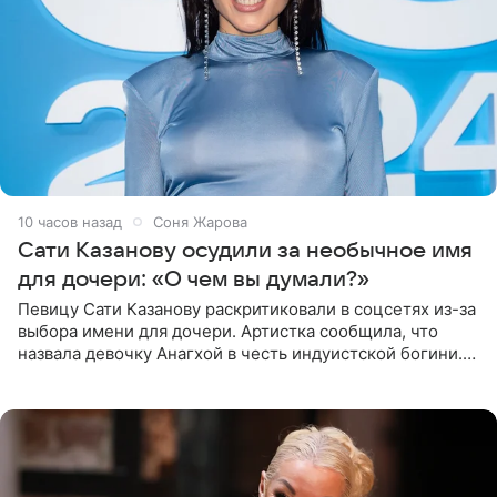
10 часов назад
Соня Жарова
Сати Казанову осудили за необычное имя
для дочери: «О чем вы думали?»
Певицу Сати Казанову раскритиковали в соцсетях из-за
выбора имени для дочери. Артистка сообщила, что
назвала девочку Анагхой в честь индуистской богини.
При этом исполнительница скрывала это имя от
поклонников