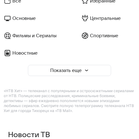
Все
Избранные
Основные
Центральные
Фильмы и Сериалы
Спортивные
Новостные
Показать еще
«НТВ Хит» — телеканал с популярными и остросюжетными сериалами
от НТВ. Полицеские расследования, криминальные боевики,
детективы — эфир ежедневно пополняется новыми эпизодами
любимых сериалов. Смотрите полную телепрограмму телеканала НТВ
Хит для города Тихорецк на «ТВ Mail».
Новости ТВ