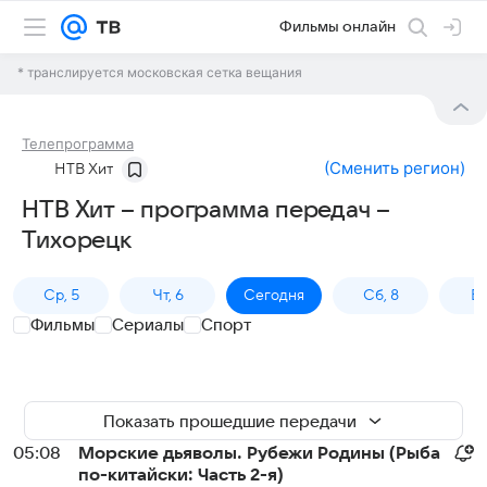
Фильмы онлайн
* транслируется московская сетка вещания
Телепрограмма
(
Сменить регион
)
НТВ Хит
НТВ Хит – программа передач –
Тихорецк
Ср, 5
Чт, 6
Сегодня
Сб, 8
Вс
Фильмы
Сериалы
Спорт
Показать прошедшие передачи
05:08
Морские дьяволы. Рубежи Родины (Рыба
по-китайски: Часть 2-я)