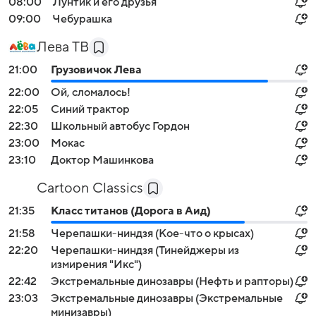
08:00
Лунтик и его друзья
09:00
Чебурашка
Лева ТВ
21:00
Грузовичок Лева
22:00
Ой, сломалось!
22:05
Синий трактор
22:30
Школьный автобус Гордон
23:00
Мокас
23:10
Доктор Машинкова
Cartoon Classics
21:35
Класс титанов (Дорога в Аид)
21:58
Черепашки-ниндзя (Кое-что о крысах)
22:20
Черепашки-ниндзя (Тинейджеры из
измирения "Икс")
22:42
Экстремальные динозавры (Нефть и рапторы)
23:03
Экстремальные динозавры (Экстремальные
минизавры)