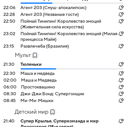
22:06
Агент 203 (Смуш-апокалипсис)
22:28
Агент 203 (Незваные гости)
22:50
Поймай Тинипин! Королевство эмоций
(Живительная сила искусства)
23:02
Поймай Тинипин! Королевство эмоций (Милая
принцесса Майя)
23:15
Развлечеба (Бразилия)
Мульт
21:30
Тюленьки
22:30
Маша и медведь
02:00
Маша и Медведь
06:00
Простоквашино
08:30
Джи-Джи Бонд: Супергонщик
08:45
Ми-Ми-Мишки
Детский мир
21:40
Супер Крылья. Суперкоманда и мир
Динозавров (18-я серия)