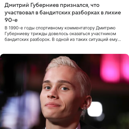
Дмитрий Губерниев признался, что
участвовал в бандитских разборках в лихие
90-е
В 1990-е годы спортивному комментатору Дмитрию
Губерниеву трижды довелось оказаться участником
бандитских разборок. В одной из таких ситуаций ему
выдали тяжелый предмет и приказали вступить в драку,
однако он