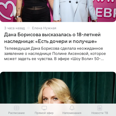
3 часа назад
Елена Нужная
Дана Борисова высказалась о 18-летней
наследнице: «Есть дочери и получше»
Телеведущая Дана Борисова сделала неожиданное
заявление о наследнице Полине Аксеновой, которое
может задеть ее чувства. В эфире «Шоу Воли» 50-
летняя знаменитость откровенно призналась, что не
считает свою дочь
Расписание
Прямой эфир
Напоминания
Новости ТВ