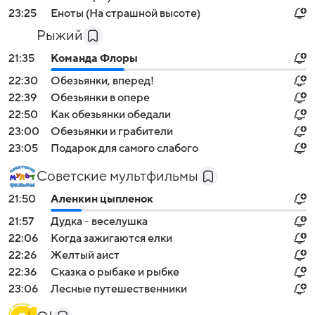
23:25
Еноты (На страшной высоте)
Рыжий
21:35
Команда Флоры
22:30
Обезьянки, вперед!
22:39
Обезьянки в опере
22:50
Как обезьянки обедали
23:00
Обезьянки и грабители
23:05
Подарок для самого слабого
Советские мультфильмы
21:50
Аленкин цыпленок
21:57
Дудка - веселушка
22:06
Когда зажигаются елки
22:26
Желтый аист
22:36
Сказка о рыбаке и рыбке
23:06
Лесные путешественники