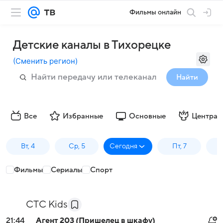
Фильмы онлайн
Детские каналы в Тихорецке
(
Сменить регион
)
Найти
Все
Избранные
Основные
Централ
Вт, 4
Ср, 5
Сегодня
Пт, 7
Фильмы
Сериалы
Спорт
СТС Kids
21:44
Агент 203 (Пришелец в шкафу)