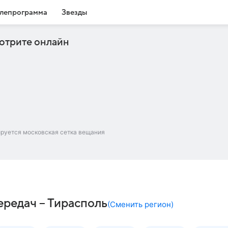
лепрограмма
Звезды
отрите онлайн
ируется московская сетка вещания
редач – Тирасполь
(
Сменить регион
)