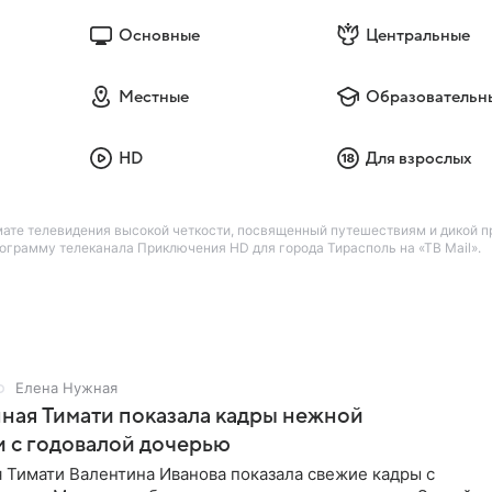
Основные
Центральные
Местные
Образовательн
HD
Для взрослых
те телевидения высокой четкости, посвященный путешествиям и дикой пр
грамму телеканала Приключения HD для города Тирасполь на «ТВ Mail».
Елена Нужная
ная Тимати показала кадры нежной
 с годовалой дочерью
 Тимати Валентина Иванова показала свежие кадры с