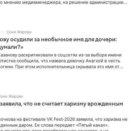
 По мнению медиаменеджера, на решение администрации
Соня Жарова
ову осудили за необычное имя для дочери:
думали?»
азанову раскритиковали в соцсетях из-за выбора имени
ртистка сообщила, что назвала девочку Анагхой в честь
огини. При этом исполнительница скрывала это имя от
Соня Жарова
заявила, что не считает харизму врожденным
очкова на фестивале VK Fest-2026 заявила, что харизма не
денным даром. Ее слова передает «Пятый канал».
о отчасти все-таки приобретенное качество, а не