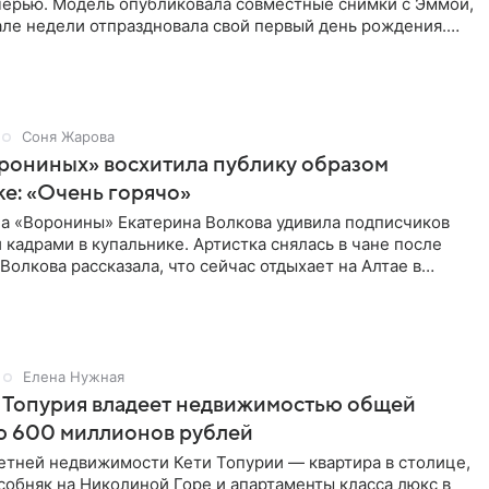
черью. Модель опубликовала совместные снимки с Эммой,
але недели отпраздновала свой первый день рождения.
ь в
Соня Жарова
рониных» восхитила публику образом
ке: «Очень горячо»
ла «Воронины» Екатерина Волкова удивила подписчиков
кадрами в купальнике. Артистка снялась в чане после
 Волкова рассказала, что сейчас отдыхает на Алтае в
Елена Нужная
 Топурия владеет недвижимостью общей
ю 600 миллионов рублей
етней недвижимости Кети Топурии — квартира в столице,
обняк на Николиной Горе и апартаменты класса люкс в