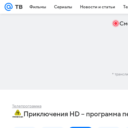
Фильмы
Сериалы
Новости и статьи
Те
См
* трансл
Телепрограмма
Приключения HD – программа пе