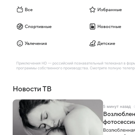
Все
Избранные
Спортивные
Новостные
Увлечения
Детские
Приключения HD — российский познавательный телеканал в форма
программы собственного производства. Смотрите полную телепро
Новости ТВ
5 минут назад
Возлюблен
фотосессии
Возлюбленная