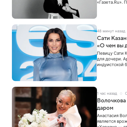
«Газета.Ru».
Батума могли
48 минут назад
Сати Казан
«О чем вы 
Певицу Сати К
для дочери. А
индуистской б
поклонников
1 час назад
Волочкова 
даром
Анастасия Вол
является врож
«Харизма — эт