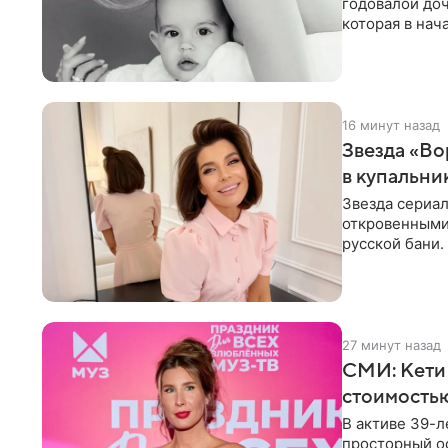
годовалой до
которая в нач
Фото появилис
16 минут назад
Звезда «Во
в купальни
Звезда сериа
откровенными 
русской бани.
компании
27 минут назад
СМИ: Кети
стоимость
В активе 39-л
просторный ос