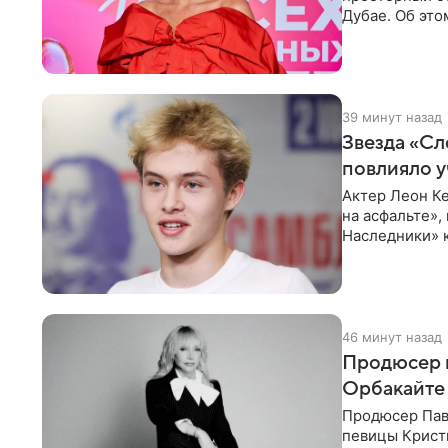
Дубае. Об это
домам». По
39 минут назад
Звезда «Сл
повлияло у
Актер Леон Ке
на асфальте»,
Наследники» 
он
46 минут назад
Продюсер 
Орбакайте 
Продюсер Пав
певицы Крист