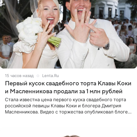
15 часов назад
Lenta.Ru
Первый кусок свадебного торта Клавы Коки
и Масленникова продали за 1 млн рублей
Стала известна цена первого куска свадебного торта
российской певицы Клавы Коки и блогера Дмитрия
Масленникова. Видео с торжества опубликовал блогер
Азамат Каххаров на своей странице в Instagram
(принадлежит