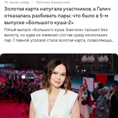
10 часов назад
Евгения Башинская
Золотая карта напугала участников, а Галич
отказалась разбивать пары: что было в 5-м
выпуске «Большого куша-2»
Пятый выпуск «Большого куша. Бангкок» прошел без
вылета, но едва не изменил состав сразу нескольких
пар. Главной угрозой стала золотая карта, позволяющая
разлучить один из дуэтов и поменять участников
местами.