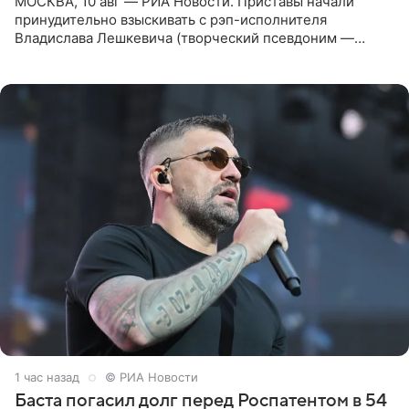
МОСКВА, 10 авг — РИА Новости. Приставы начали
принудительно взыскивать с рэп-исполнителя
Владислава Лешкевича (творческий псевдоним —
Влади; признан иноагентом в РФ) штраф за нарушение
порядка деятельности
1 час назад
© РИА Новости
Баста погасил долг перед Роспатентом в 54