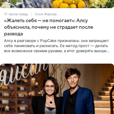
17 часов назад
Соня Жарова
«Жалеть себя — не помогает»: Алсу
объяснила, почему не страдает после
развода
Алсу в разговоре с PopCake призналась: она запрещает
себе паниковать и раскисать. Ее метод прост — делать
все возможное своими руками, а итог доверять высшим
силам. Певица утверждает, что истерики и потеря