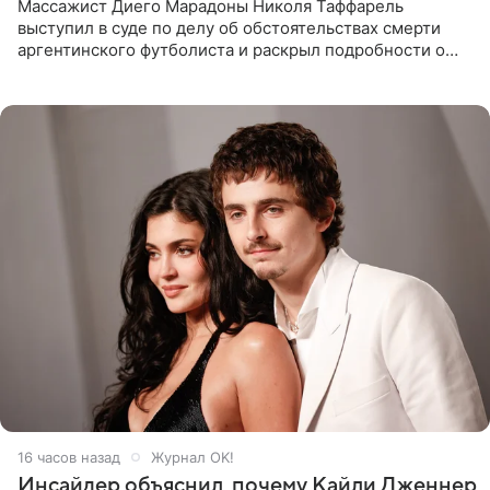
Массажист Диего Марадоны Николя Таффарель
выступил в суде по делу об обстоятельствах смерти
аргентинского футболиста и раскрыл подробности о
последних днях его жизни. Его слова приводит AFP. На
заседании
16 часов назад
Журнал OK!
Инсайдер объяснил, почему Кайли Дженнер