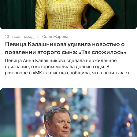
13 часов назад
Соня Жарова
Певица Калашникова удивила новостью о
появлении второго сына: «Так сложилось»
Певица Анна Калашникова сделала неожиданное
признание, о котором молчала долгие годы. В
разговоре с «МК» артистка сообщила, что воспитывает
не одного, а сразу двух сыновей. «На самом деле я
всегда мечтала, что