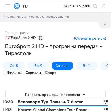
Фильмы онлайн
* транслируется московская сетка вещания
Телепрограмма
EuroSport 2 HD
(
Сменить регион
)
EuroSport 2 HD – программа передач –
Тирасполь
Сб, 8
Вс, 9
Сегодня
Вт, 11
Ср,
Фильмы
Сериалы
Спорт
Показать прошедшие передачи
10:30
Велоспорт. Тур Польши. 7-й этап
11:33
Конкур: Global Champions Tour Лондон