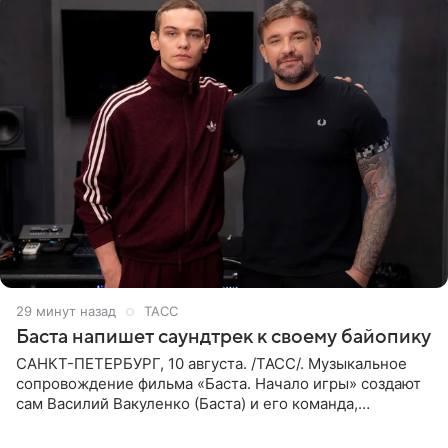
29 минут назад
ТАСС
Баста напишет саундтрек к своему байопику
САНКТ-ПЕТЕРБУРГ, 10 августа. /ТАСС/. Музыкальное
сопровождение фильма «Баста. Начало игры» создают
сам Василий Вакуленко (Баста) и его команда,
композитором картины выступил рэпер QП (Вадим
Карпенко). Об этом