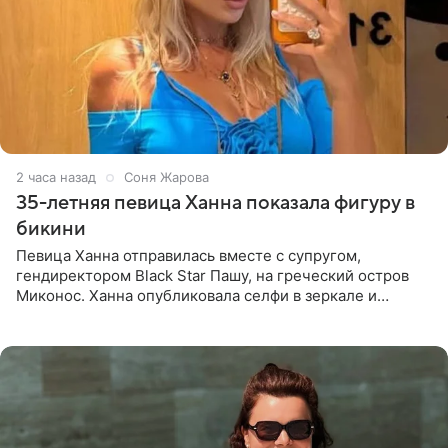
2 часа назад
Соня Жарова
35-летняя певица Ханна показала фигуру в
бикини
Певица Ханна отправилась вместе с супругом,
гендиректором Black Star Пашу, на греческий остров
Миконос. Ханна опубликовала селфи в зеркале и
призналась, что сейчас особенно довольна собой. По
словам певицы, она