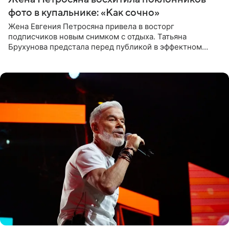
фото в купальнике: «Как сочно»
Жена Евгения Петросяна привела в восторг
подписчиков новым снимком с отдыха. Татьяна
Брухунова предстала перед публикой в эффектном
черно-сиреневом монокини, позируя прямо в бассейне.
«Ох, как сочно», «Татьяна,