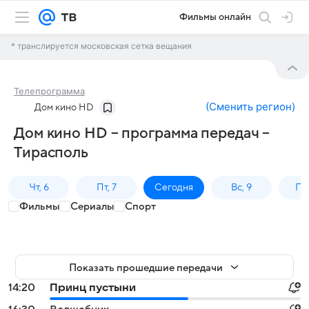
Фильмы онлайн
* транслируется московская сетка вещания
Телепрограмма
(
Сменить регион
)
Дом кино HD
Дом кино HD – программа передач –
Тирасполь
Чт, 6
Пт, 7
Сегодня
Вс, 9
Пн,
Фильмы
Сериалы
Спорт
Показать прошедшие передачи
14:20
Принц пустыни