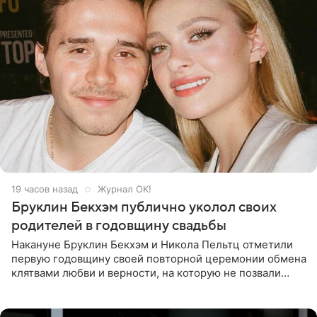
19 часов назад
Журнал OK!
Бруклин Бекхэм публично уколол своих
родителей в годовщину свадьбы
Накануне Бруклин Бекхэм и Никола Пельтц отметили
первую годовщину своей повторной церемонии обмена
клятвами любви и верности, на которую не позвали
никого из клана Бекхэм. По словам инсайдеров, пара
считает это