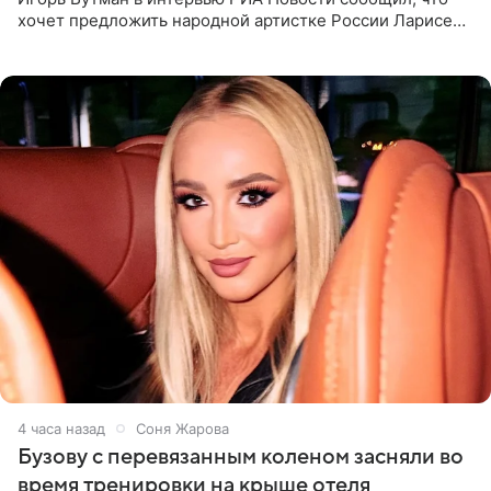
хочет предложить народной артистке России Ларисе
Долиной возглавить вокальное отделение в первом в
России
4 часа назад
Соня Жарова
Бузову с перевязанным коленом засняли во
время тренировки на крыше отеля