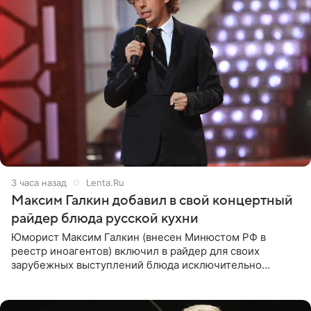
3 часа назад
Lenta.Ru
Максим Галкин добавил в свой концертный
райдер блюда русской кухни
Юморист Максим Галкин (внесен Минюстом РФ в
реестр иноагентов) включил в райдер для своих
зарубежных выступлений блюда исключительно
русской кухни. Об этом сообщает РИА Новости.
Согласно документу, в гримерную