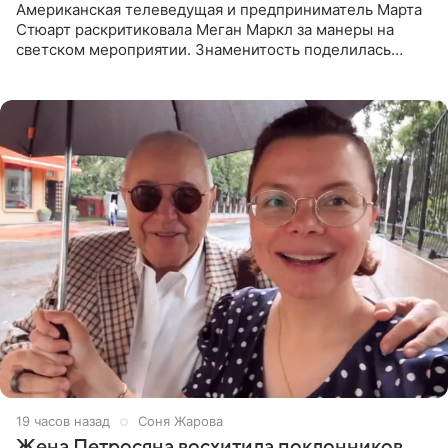
Американская телеведущая и предприниматель Марта
Стюарт раскритиковала Меган Маркл за манеры на
светском мероприятии. Знаменитость поделилась
деталями личной встречи с герцогиней Сассекской,
пишет PageSix. По
19 часов назад
Соня Жарова
Жена Петросяна восхитила поклонников