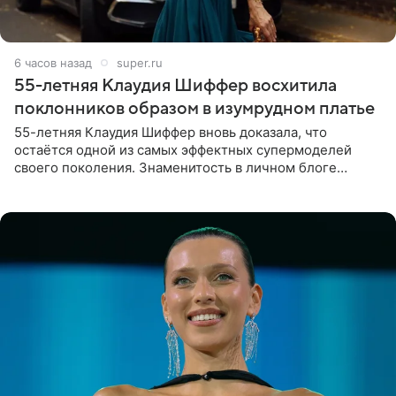
6 часов назад
super.ru
55-летняя Клаудия Шиффер восхитила
поклонников образом в изумрудном платье
55-летняя Клаудия Шиффер вновь доказала, что
остаётся одной из самых эффектных супермоделей
своего поколения. Знаменитость в личном блоге
поделилась фотографиями с недавней свадьбы, где
появилась в роли гостьи,