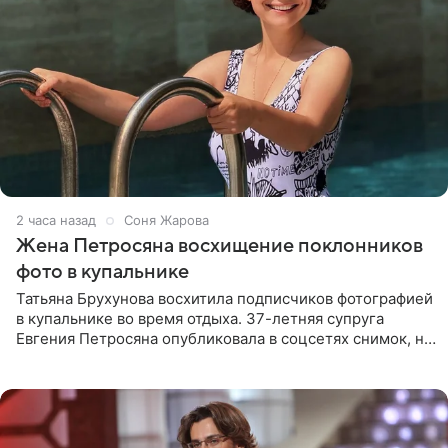
2 часа назад
Соня Жарова
Жена Петросяна восхищение поклонников
фото в купальнике
Татьяна Брухунова восхитила подписчиков фотографией
в купальнике во время отдыха. 37-летняя супруга
Евгения Петросяна опубликовала в соцсетях снимок, на
котором позирует у бассейна в белоснежном монокини
с