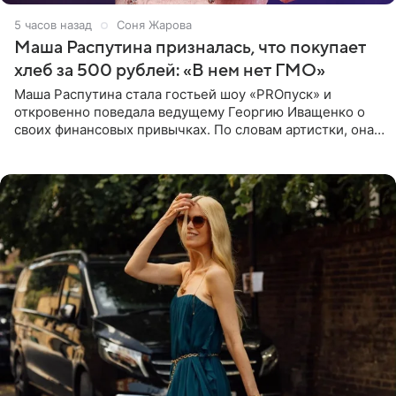
5 часов назад
Соня Жарова
Маша Распутина призналась, что покупает
хлеб за 500 рублей: «В нем нет ГМО»
Маша Распутина стала гостьей шоу «PROпуск» и
откровенно поведала ведущему Георгию Иващенко о
своих финансовых привычках. По словам артистки, она
давно перестала следить за тратами и может позволить
себе жить,