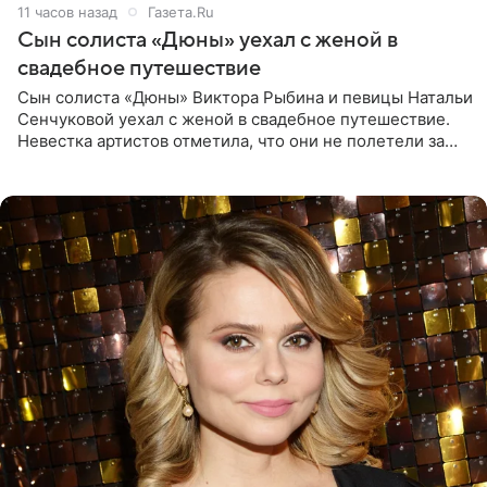
11 часов назад
Газета.Ru
Сын солиста «Дюны» уехал с женой в
свадебное путешествие
Сын солиста «Дюны» Виктора Рыбина и певицы Натальи
Сенчуковой уехал с женой в свадебное путешествие.
Невестка артистов отметила, что они не полетели за
границу, а выбрали для отдыха эко-комплекс в
Калужской