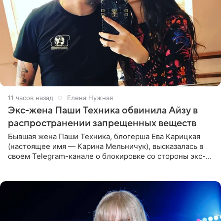
11 часов назад
Елена Нужная
Экс-жена Паши Техника обвинила Айзу в
распространении запрещенных веществ
Бывшая жена Паши Техника, блогерша Ева Карицкая
(настоящее имя — Карина Мельничук), высказалась в
своем Telegram-канале о блокировке со стороны экс-
супруги Гуфа Айзы-Лилуны Ай. Карицкая утверждает,
что ее