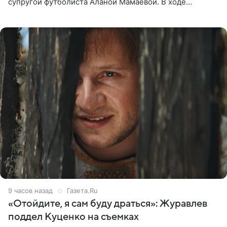
супругой футболиста Аланой Мамаевой. В ходе
общения с аудиторией один из пользователей
признался, что раньше судил о
9 часов назад
Газета.Ru
«Отойдите, я сам буду драться»: Журавлев
поддел Куценко на съемках