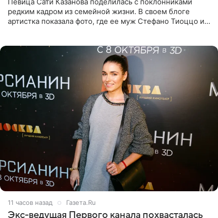
Певица Сати Казанова поделилась с поклонниками
редким кадром из семейной жизни. В своем блоге
артистка показала фото, где ее муж Стефано Тиоццо и
их маленькая дочь спят рядом. На снимке отец и
малышка лежат в
11 часов назад
Газета.Ru
Экс-ведущая Первого канала похвасталась