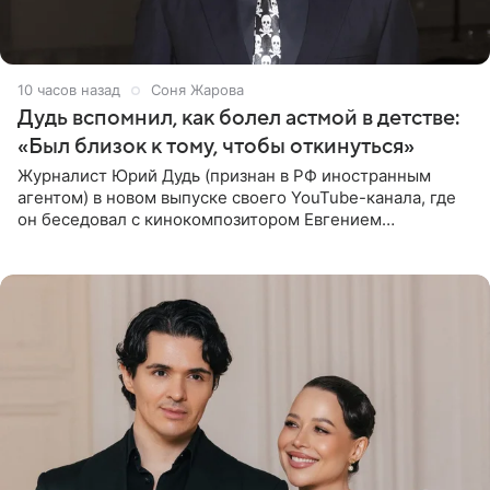
10 часов назад
Соня Жарова
Дудь вспомнил, как болел астмой в детстве:
«Был близок к тому, чтобы откинуться»
Журналист Юрий Дудь (признан в РФ иностранным
агентом) в новом выпуске своего YouTube-канала, где
он беседовал с кинокомпозитором Евгением
Гальпериным, поделился личной историей о борьбе с
бронхиальной астмой в