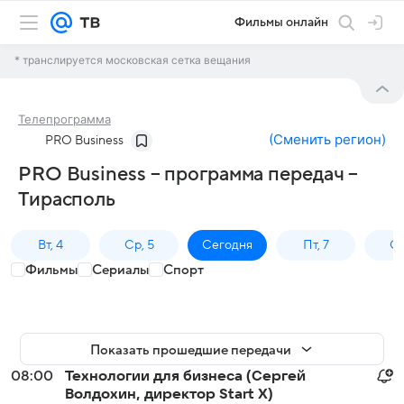
Фильмы онлайн
* транслируется московская сетка вещания
Телепрограмма
(
Сменить регион
)
PRO Business
PRO Business – программа передач –
Тирасполь
Вт, 4
Ср, 5
Сегодня
Пт, 7
Сб
Фильмы
Сериалы
Спорт
Показать прошедшие передачи
08:00
Технологии для бизнеса (Сергей
Волдохин, директор Start X)