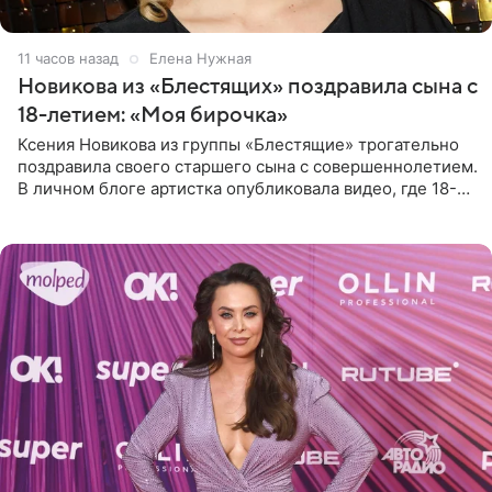
11 часов назад
Елена Нужная
Новикова из «Блестящих» поздравила сына с
18-летием: «Моя бирочка»
Ксения Новикова из группы «Блестящие» трогательно
поздравила своего старшего сына с совершеннолетием.
В личном блоге артистка опубликовала видео, где 18-
летний Мирон легко подхватил маму на руки и закружил
во