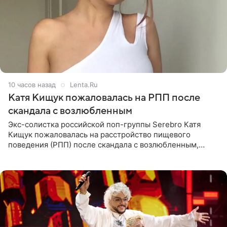
10 часов назад
Lenta.Ru
Катя Кищук пожаловалась на РПП после
скандала с возлюбленным
Экс-солистка российской поп-группы Serebro Катя
Кищук пожаловалась на расстройство пищевого
поведения (РПП) после скандала с возлюбленным,
популярным рэпером 9mice (настоящее имя — Сергей
Дмитриев).