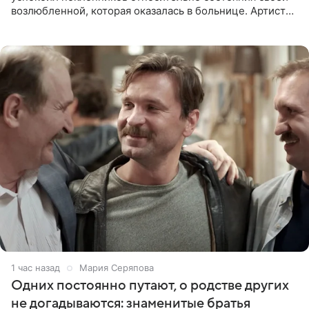
возлюбленной, которая оказалась в больнице. Артист
признался, что выдохнул спокойно: жизнь женщины вне
опасности, а
1 час назад
Мария Серяпова
Одних постоянно путают, о родстве других
не догадываются: знаменитые братья