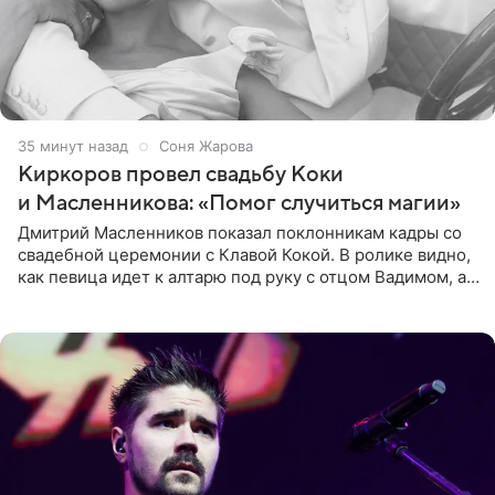
35 минут назад
Соня Жарова
Киркоров провел свадьбу Коки
и Масленникова: «Помог случиться магии»
Дмитрий Масленников показал поклонникам кадры со
свадебной церемонии с Клавой Кокой. В ролике видно,
как певица идет к алтарю под руку с отцом Вадимом, а у
алтаря ее ждут жених и Филипп Киркоров. Именно