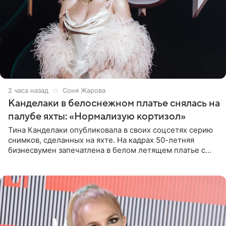
2 часа назад
Соня Жарова
Канделаки в белоснежном платье снялась на
палубе яхты: «Нормализую кортизол»
Тина Канделаки опубликовала в своих соцсетях серию
снимков, сделанных на яхте. На кадрах 50-летняя
бизнесвумен запечатлена в белом летящем платье с
глубокими разрезами на талии. Свой образ Канделаки
дополнила