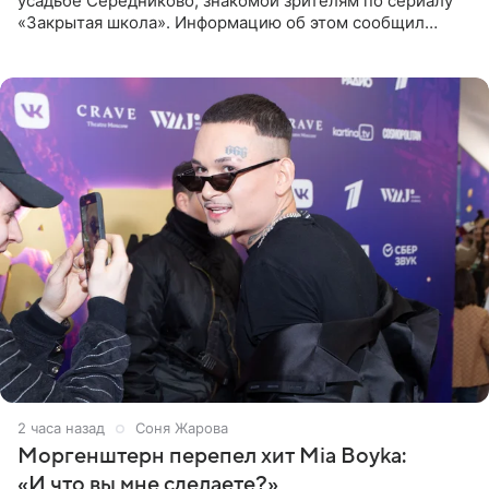
усадьбе Середниково, знакомой зрителям по сериалу
«Закрытая школа». Информацию об этом сообщил
Telegram-канал Mash. Церемония прошла за закрытыми
дверями.
2 часа назад
Соня Жарова
Моргенштерн перепел хит Mia Boyka:
«И что вы мне сделаете?»