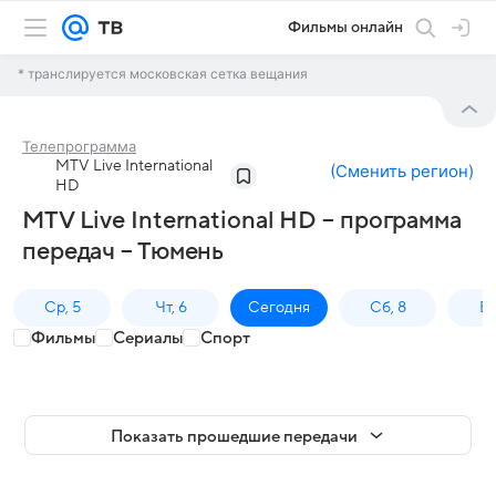
Фильмы онлайн
* транслируется московская сетка вещания
Телепрограмма
MTV Live International
(
Сменить регион
)
HD
MTV Live International HD – программа
передач – Тюмень
Ср, 5
Чт, 6
Сегодня
Сб, 8
Вс
Фильмы
Сериалы
Спорт
Показать прошедшие передачи