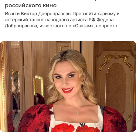
российского кино
Иван и Виктор Добронравовы Превзойти харизму и
актерский талант народного артиста РФ Федора
Добронравова, известного по «Сватам», непросто.
Однако его сыновья достойно продолжают знаменитую
фамилию в