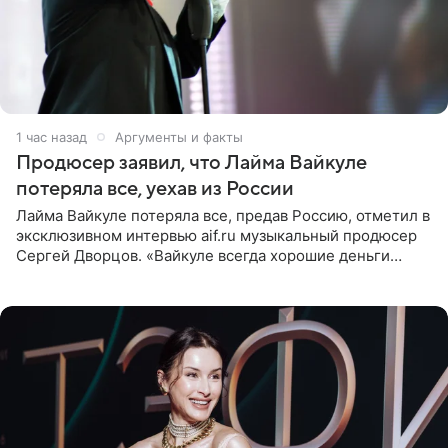
1 час назад
Аргументы и факты
Продюсер заявил, что Лайма Вайкуле
потеряла все, уехав из России
Лайма Вайкуле потеряла все, предав Россию, отметил в
эксклюзивном интервью aif.ru музыкальный продюсер
Сергей Дворцов. «Вайкуле всегда хорошие деньги
получала в России, заработки сопоставимы с Пугачевой,
10−20