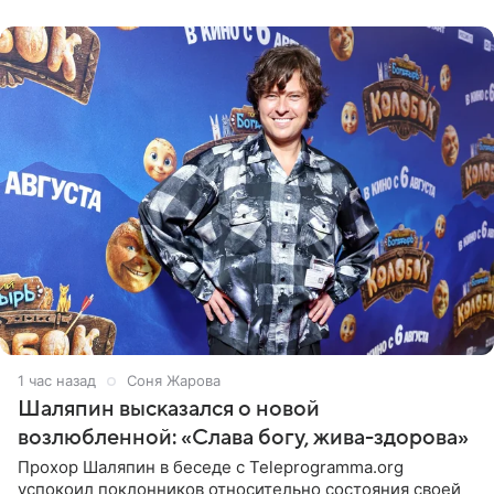
конкурса, где
1 час назад
Соня Жарова
Шаляпин высказался о новой
возлюбленной: «Слава богу, жива-здорова»
Прохор Шаляпин в беседе с Teleprogramma.org
успокоил поклонников относительно состояния своей