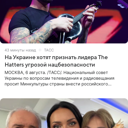
43 минуты назад
ТАСС
На Украине хотят признать лидера The
Hatters угрозой нацбезопасности
МОСКВА, 6 августа. /ТАСС/. Национальный совет
Украины по вопросам телевидения и радиовещания
просит Минкультуры страны внести российского
музыканта, лидера группы The Hatters Юрия Музыченко
в список лиц,