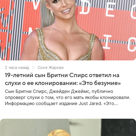
2 часа назад
Соня Жарова
19-летний сын Бритни Спирс ответил на
слухи о ее клонировании: «Это безумие»
Сын Бритни Спирс, Джейден Джеймс, публично
опроверг слухи о том, что его мать якобы клонировали.
Информацию сообщает издание Just Jared. «Это
заставляет меня понять, что многое в СМИ
преувеличено и фальшиво.