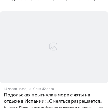
высоким разрезом. Дополнили образ босоножки в тон,
серьги с
14 часов назад
Соня Жарова
Подольская прыгнула в море с яхты на
отдыхе в Испании: «Смеяться разрешается»
Наталья Подольская эффектно нырнула в морскую воду