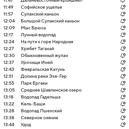
11:47
Дальневосточный кроншнеп
11:49
Софийское ущелье
11:57
Сулакский каньон
12:04
Большой Сулакский каньон
12:09
Мыс Брюса
12:17
Лунный водопад
12:24
На пути к горе Народная
12:27
Хребет Таганай
12:30
Обыкновенный жулан
12:37
Урочище Иней
12:43
Февральская Катунь
12:51
Долина реки Эхе-Гер
12:55
Парк Ергаки
13:05
Среднее Шавлинское озеро
13:18
Водопад Гадельша
13:22
Кель-Баши
13:28
Водопад Пшехский
13:38
Северное сияние
13:44
Удод