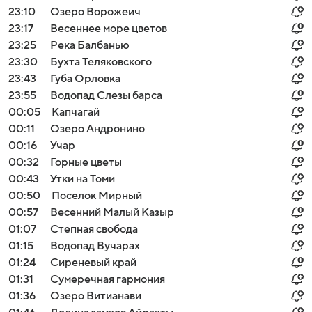
23:10
Озеро Ворожеич
23:17
Весеннее море цветов
23:25
Река Балбанью
23:30
Бухта Теляковского
23:43
Губа Орловка
23:55
Водопад Слезы барса
00:05
Капчагай
00:11
Озеро Андронино
00:16
Учар
00:32
Горные цветы
00:43
Утки на Томи
00:50
Поселок Мирный
00:57
Весенний Малый Казыр
01:07
Степная свобода
01:15
Водопад Вучарах
01:24
Сиреневый край
01:31
Сумеречная гармония
01:36
Озеро Витианави