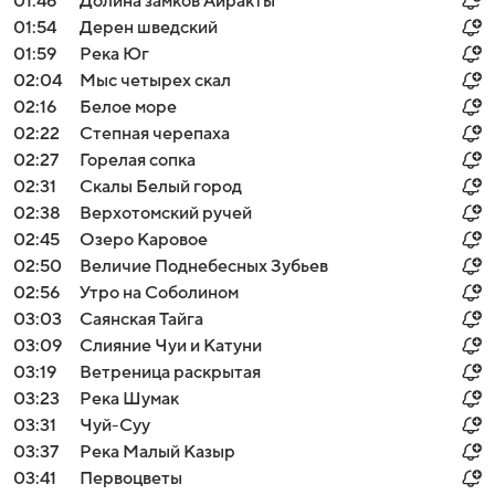
01:46
Долина замков Айракты
01:54
Дерен шведский
01:59
Река Юг
02:04
Мыс четырех скал
02:16
Белое море
02:22
Cтепная черепаха
02:27
Горелая сопка
02:31
Скалы Белый город
02:38
Верхотомский ручей
02:45
Озеро Каровое
02:50
Величие Поднебесных Зубьев
02:56
Утро на Соболином
03:03
Саянская Тайга
03:09
Слияние Чуи и Катуни
03:19
Ветреница раскрытая
03:23
Река Шумак
03:31
Чуй-Суу
03:37
Река Малый Казыр
03:41
Первоцветы