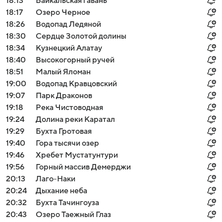
18:13
Байкальская гавань
18:17
Озеро Черное
18:26
Водопад Ледяной
18:30
Сердце Золотой долины
18:34
Кузнецкий Алатау
18:40
Высокогорный ручей
18:51
Малый Яломан
19:00
Водопад Кравцовский
19:07
Парк Драконов
19:18
Река Чистоводная
19:24
Долина реки Каратал
19:29
Бухта Гротовая
19:40
Гора тысячи озер
19:46
Хребет Мустатунтури
19:56
Горный массив Демерджи
20:13
Лаго-Наки
20:24
Дыхание неба
20:32
Бухта Тачингоуза
20:43
Озеро Таежный Глаз