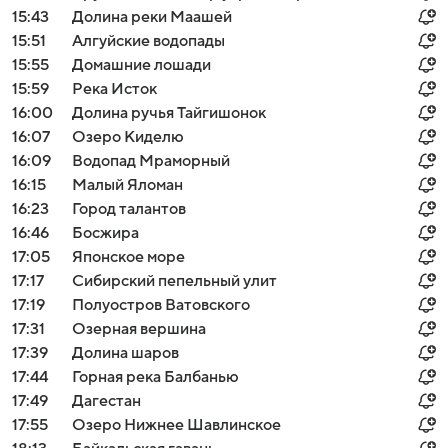
15:43
Долина реки Маашей
15:51
Алгуйские водопады
15:55
Домашние лошади
15:59
Река Исток
16:00
Долина ручья Тайгишонок
16:07
Озеро Киделю
16:09
Водопад Мраморный
16:15
Малый Яломан
16:23
Город талантов
16:46
Босжира
17:05
Японское море
17:17
Сибирский пепельный улит
17:19
Полуостров Ватовского
17:31
Озерная вершина
17:39
Долина шаров
17:44
Горная река Балбанью
17:49
Дагестан
17:55
Озеро Нижнее Шавлинское