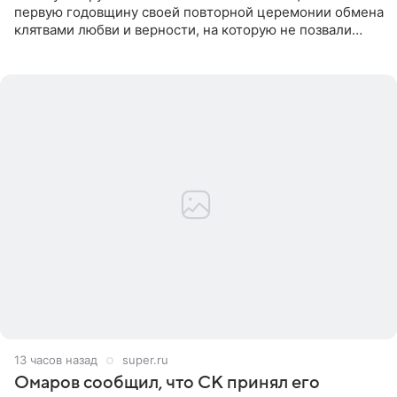
первую годовщину своей повторной церемонии обмена
клятвами любви и верности, на которую не позвали
никого из клана Бекхэм. По словам инсайдеров, пара
считает это
13 часов назад
super.ru
Омаров сообщил, что СК принял его