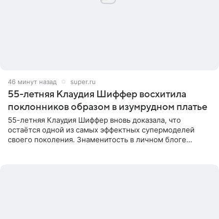
46 минут назад
super.ru
55-летняя Клаудия Шиффер восхитила
поклонников образом в изумрудном платье
55-летняя Клаудия Шиффер вновь доказала, что
остаётся одной из самых эффектных супермоделей
своего поколения. Знаменитость в личном блоге
поделилась фотографиями с недавней свадьбы, где
появилась в роли гостьи,