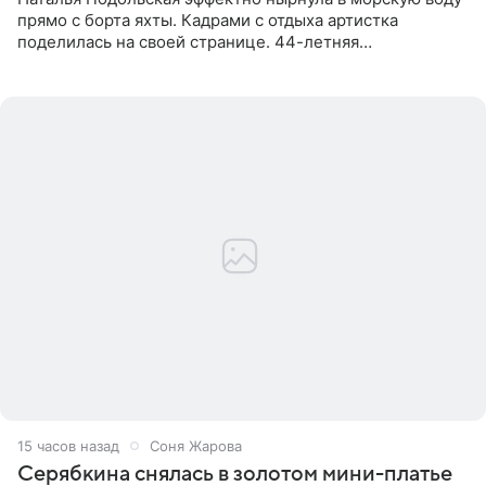
прямо с борта яхты. Кадрами с отдыха артистка
поделилась на своей странице. 44-летняя
знаменитость предстала перед поклонниками в ярком
розовом купальнике с
15 часов назад
Соня Жарова
Серябкина снялась в золотом мини-платье