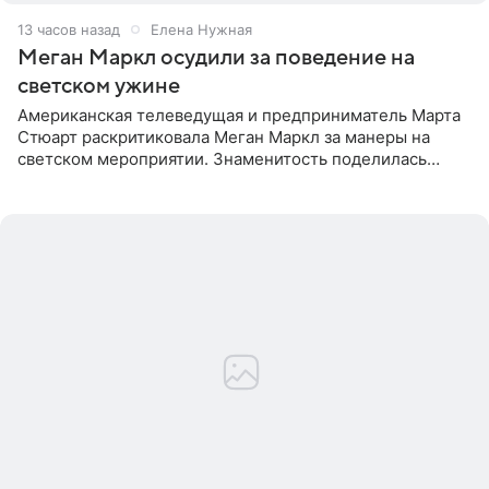
13 часов назад
Елена Нужная
Меган Маркл осудили за поведение на
светском ужине
Американская телеведущая и предприниматель Марта
Стюарт раскритиковала Меган Маркл за манеры на
светском мероприятии. Знаменитость поделилась
деталями личной встречи с герцогиней Сассекской,
пишет PageSix. По