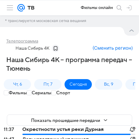
Фильмы онлайн
* транслируется московская сетка вещания
Телепрограмма
(
Сменить регион
)
Наша Сибирь 4К
Наша Сибирь 4К – программа передач –
Тюмень
Чт, 6
Пт, 7
Сегодня
Вс, 9
Пн,
Фильмы
Сериалы
Спорт
Показать прошедшие передачи
11:37
Окрестности устья реки Дурная