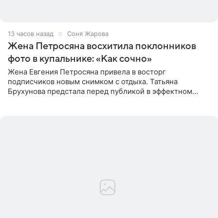
13 часов назад
Соня Жарова
Жена Петросяна восхитила поклонников
фото в купальнике: «Как сочно»
Жена Евгения Петросяна привела в восторг
подписчиков новым снимком с отдыха. Татьяна
Брухунова предстала перед публикой в эффектном
черно-сиреневом монокини, позируя прямо в бассейне.
«Ох, как сочно», «Татьяна,