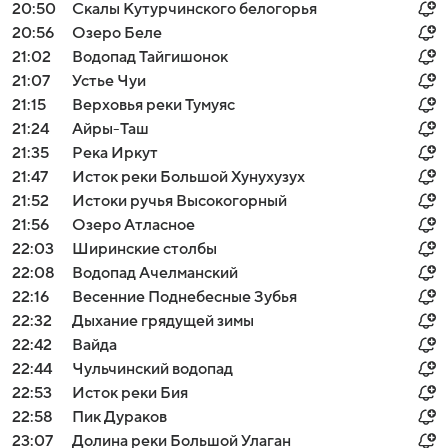
20:50
Скалы Кутурчинского белогорья
20:56
Озеро Беле
21:02
Водопад Тайгишонок
21:07
Устье Чуи
21:15
Верховья реки Тумуяс
21:24
Айры-Таш
21:35
Река Иркут
21:47
Исток реки Большой Хунухузух
21:52
Истоки ручья Высокогорный
21:56
Озеро Атласное
22:03
Ширинские столбы
22:08
Водопад Ачелманский
22:16
Весенние Поднебесные Зубья
22:32
Дыхание грядущей зимы
22:42
Вайда
22:44
Чульчинский водопад
22:53
Исток реки Бия
22:58
Пик Дураков
23:07
Долина реки Большой Улаган