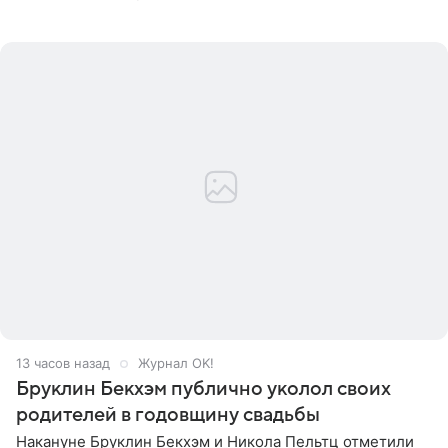
когда один из партнеров требует от другого слишком
многого,
13 часов назад
Журнал OK!
Бруклин Бекхэм публично уколол своих
родителей в годовщину свадьбы
Накануне Бруклин Бекхэм и Никола Пельтц отметили