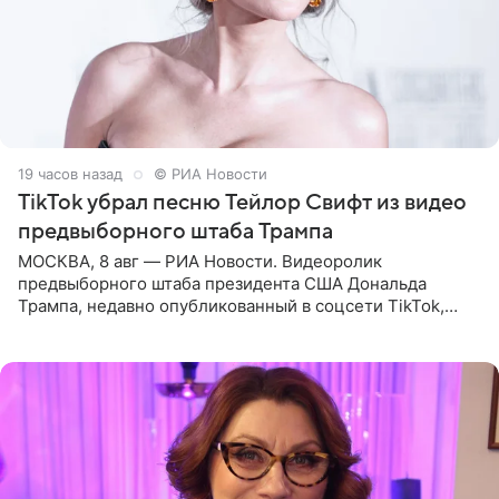
19 часов назад
© РИА Новости
TikTok убрал песню Тейлор Свифт из видео
предвыборного штаба Трампа
МОСКВА, 8 авг — РИА Новости. Видеоролик
предвыборного штаба президента США Дональда
Трампа, недавно опубликованный в соцсети TikTok,
остался без звуковой дорожки в виде песни August
(«Август») американской