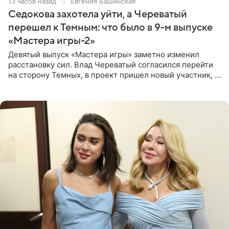
13 часов назад
Евгения Башинская
Седокова захотела уйти, а Череватый
перешел к Темным: что было в 9-м выпуске
«Мастера игры-2»
Девятый выпуск «Мастера игры» заметно изменил
расстановку сил. Влад Череватый согласился перейти
на сторону Темных, в проект пришел новый участник, а
Курбан Омаров и Анна Седокова оказались под таким
давлением.