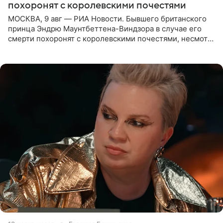
похоронят с королевскими почестями
МОСКВА, 9 авг — РИА Новости. Бывшего британского
принца Эндрю Маунтбеттена-Виндзора в случае его
смерти похоронят с королевскими почестями, несмотря
на лишение всех титулов, сообщает Daily Mail со
ссылкой на