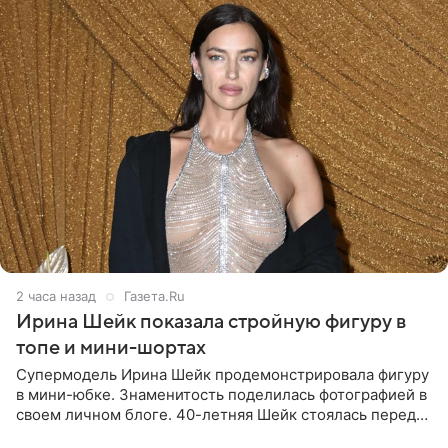
2 часа назад
Газета.Ru
Ирина Шейк показала стройную фигуру в
топе и мини-шортах
Супермодель Ирина Шейк продемонстрировала фигуру
в мини-юбке. Знаменитость поделилась фотографией в
своем личном блоге. 40-летняя Шейк стоялась перед
зеркалом в черном топе с кружевом, который