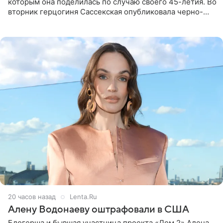
которым она поделилась по случаю своего 45-летия. Во
вторник герцогиня Сассекская опубликовала черно-
белую фотографию, на которой она прыгает в бассейн с
воздушными
20 часов назад
Lenta.Ru
Алену Водонаеву оштрафовали в США
Блогерша и бывшая участница проекта «Дом 2» Алена