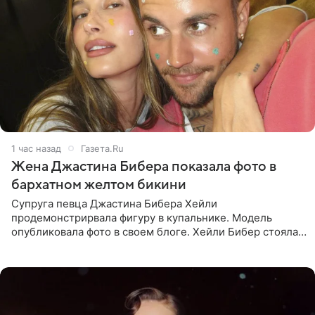
1 час назад
Газета.Ru
Жена Джастина Бибера показала фото в
бархатном желтом бикини
Супруга певца Джастина Бибера Хейли
продемонстрирвала фигуру в купальнике. Модель
опубликовала фото в своем блоге. Хейли Бибер стояла
перед зеркалом в желтом крошечном бархатном
бикини, которое дополнила