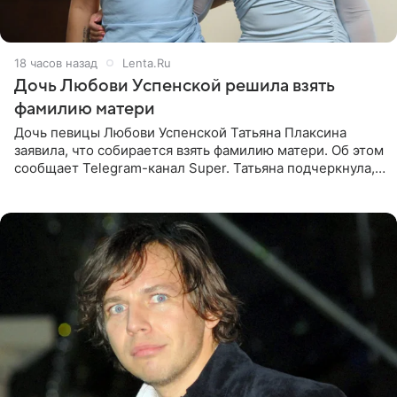
18 часов назад
Lenta.Ru
Дочь Любови Успенской решила взять
фамилию матери
Дочь певицы Любови Успенской Татьяна Плаксина
заявила, что собирается взять фамилию матери. Об этом
сообщает Telegram-канал Super. Татьяна подчеркнула,
что приняла решение о смене фамилии, поскольку
именно от