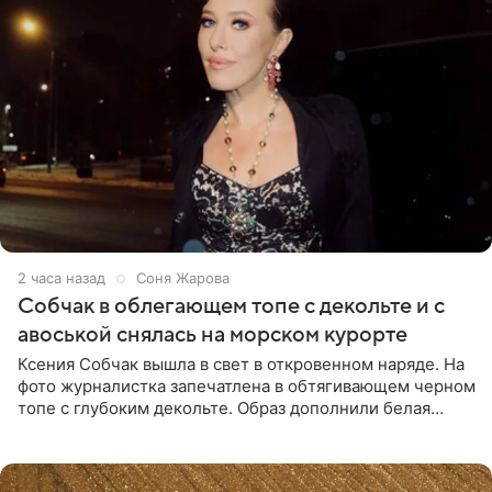
2 часа назад
Соня Жарова
Собчак в облегающем топе с декольте и с
авоськой снялась на морском курорте
Ксения Собчак вышла в свет в откровенном наряде. На
фото журналистка запечатлена в обтягивающем черном
топе с глубоким декольте. Образ дополнили белая
юбка-миди, вьетнамки на платформе и соломенная
шляпа.