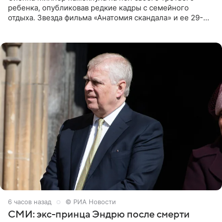
ребенка, опубликовав редкие кадры с семейного
отдыха. Звезда фильма «Анатомия скандала» и ее 29-
летний возлюбленный, манекенщик Оли Грин, до сих
пор официально
6 часов назад
© РИА Новости
СМИ: экс-принца Эндрю после смерти