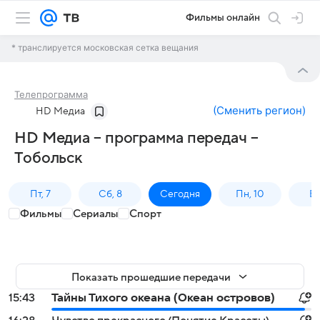
Фильмы онлайн
* транслируется московская сетка вещания
Телепрограмма
(
Сменить регион
)
HD Медиа
HD Медиа – программа передач –
Тобольск
Пт, 7
Сб, 8
Сегодня
Пн, 10
Вт,
Фильмы
Сериалы
Спорт
Показать прошедшие передачи
15:43
Тайны Тихого океана (Океан островов)