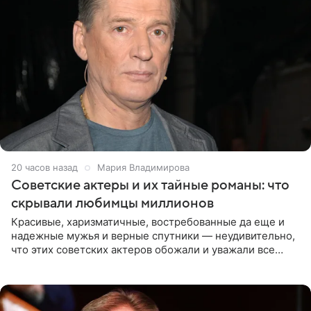
20 часов назад
Мария Владимирова
Советские актеры и их тайные романы: что
скрывали любимцы миллионов
Красивые, харизматичные, востребованные да еще и
надежные мужья и верные спутники — неудивительно,
что этих советских актеров обожали и уважали все
женщины большой страны, и наверняка не раз ставили
их в