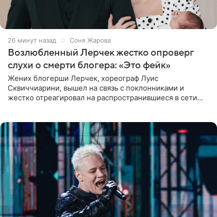
27 минут назад
Соня Жарова
Возлюбленный Лерчек жестко опроверг
слухи о смерти блогера: «Это фейк»
Жених блогерши Лерчек, хореограф Луис
Сквиччиарини, вышел на связь с поклонниками и
жестко отреагировал на распространившиеся в сети
слухи о смерти Валерии Чекалиной. «Это фейк! Я в
шоке, что такие люди