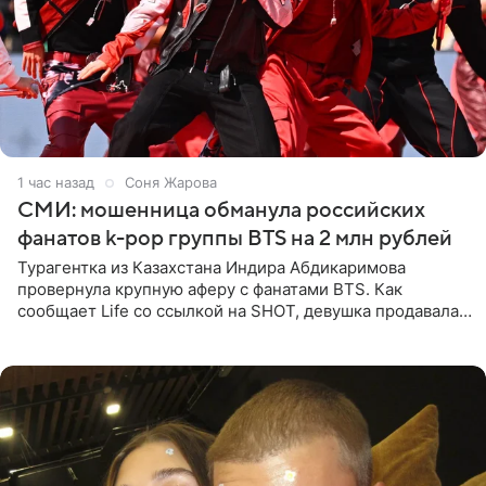
1 час назад
Соня Жарова
СМИ: мошенница обманула российских
фанатов k-pop группы BTS на 2 млн рублей
Турагентка из Казахстана Индира Абдикаримова
провернула крупную аферу с фанатами BTS. Как
сообщает Life со ссылкой на SHOT, девушка продавала
поддельные туры на концерт группы в Пусане. По
данным издания,