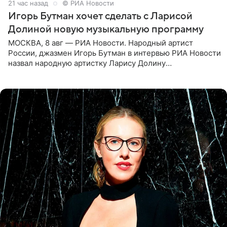
21 час назад
© РИА Новости
Игорь Бутман хочет сделать с Ларисой
Долиной новую музыкальную программу
МОСКВА, 8 авг — РИА Новости. Народный артист
России, джазмен Игорь Бутман в интервью РИА Новости
назвал народную артистку Ларису Долину
великолепной певицей и рассказал о желании сделать с
ней новую совместную