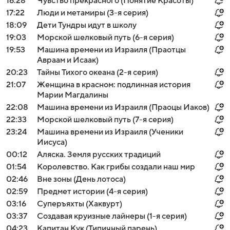
16:28
Чувство прекрасного (Понятие Красоты)
17:22
Люди и метамиры (3-я серия)
18:09
Дети Тундры идут в школу
19:03
Морской шелковый путь (6-я серия)
19:53
Машина времени из Израиля (Праотцы
Авраам и Исаак)
20:23
Тайны Тихого океана (2-я серия)
21:07
Женщина в красном: подлинная история
Марии Магдалины
22:08
Машина времени из Израиля (Праоцы Иаков)
22:33
Морской шелковый путь (7-я серия)
23:24
Машина времени из Израиля (Ученики
Иисуса)
00:12
Аляска. Земля русских традиций
01:54
Королевство. Как грибы создали наш мир
02:46
Вне зоны (День лотоса)
02:59
Предмет истории (4-я серия)
03:16
Суперъяхты (Хаквурт)
03:37
Создавая круизные лайнеры (1-я серия)
04:23
Капитан Кук (Типичный парень)