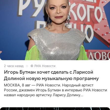
2 часа назад
© РИА Новости
Игорь Бутман хочет сделать с Ларисой
Долиной новую музыкальную программу
МОСКВА, 8 авг — РИА Новости. Народный артист
России, джазмен Игорь Бутман в интервью РИА Новости
назвал народную артистку Ларису Долину
великолепной певицей и рассказал о желании сделать с
ней новую совместную