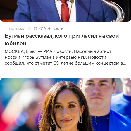
1 час назад
© РИА Новости
Бутман рассказал, кого пригласил на свой
юбилей
МОСКВА, 8 авг — РИА Новости. Народный артист
России Игорь Бутман в интервью РИА Новости
сообщил, что отметит 65-летие большим концертом в
Кремлевском дворце, а вместе с ним на сцену выйдут
его друзья —