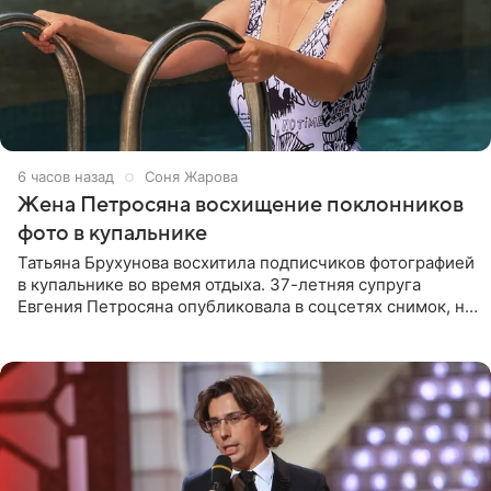
6 часов назад
Соня Жарова
Жена Петросяна восхищение поклонников
фото в купальнике
Татьяна Брухунова восхитила подписчиков фотографией
в купальнике во время отдыха. 37-летняя супруга
Евгения Петросяна опубликовала в соцсетях снимок, на
котором позирует у бассейна в белоснежном монокини
с