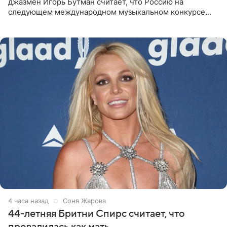
джазмен Игорь Бутман считает, что Россию на
следующем международном музыкальном конкурсе
«Интервидение» могла бы представить молодая певица
Варвара Убель, так
4 часа назад
Соня Жарова
44-летняя Бритни Спирс считает, что
провалилась как мать