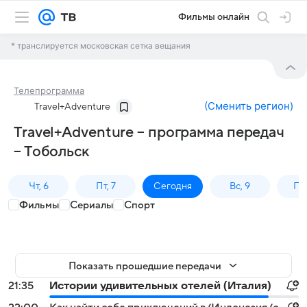
Фильмы онлайн
* транслируется московская сетка вещания
Телепрограмма
(
Сменить регион
)
Travel+Adventure
Travel+Adventure – программа передач
– Тобольск
Чт, 6
Пт, 7
Сегодня
Вс, 9
Пн,
Фильмы
Сериалы
Спорт
Показать прошедшие передачи
21:35
Истории удивительных отелей (Италия)