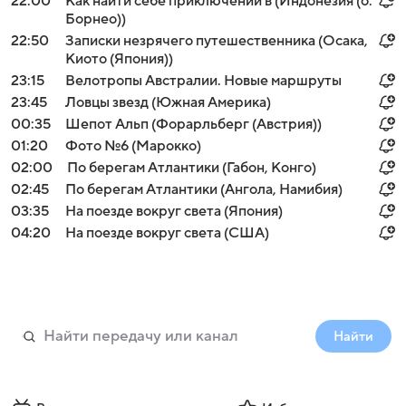
22:00
Как найти себе приключений в (Индонезия (о.
Борнео))
22:50
Записки незрячего путешественника (Осака,
Киото (Япония))
23:15
Велотропы Австралии. Новые маршруты
23:45
Ловцы звезд (Южная Америка)
00:35
Шепот Альп (Форарльберг (Австрия))
01:20
Фото №6 (Марокко)
02:00
По берегам Атлантики (Габон, Конго)
02:45
По берегам Атлантики (Ангола, Намибия)
03:35
На поезде вокруг света (Япония)
04:20
На поезде вокруг света (США)
Найти