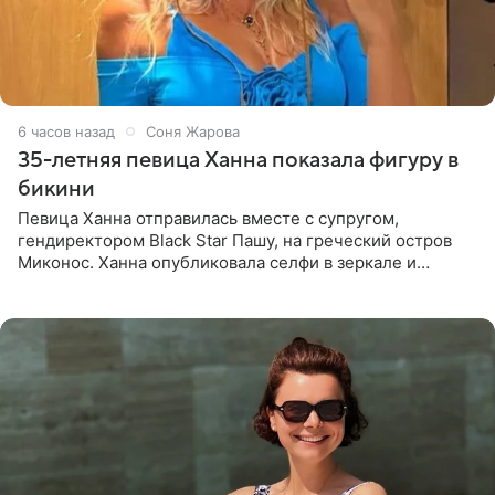
6 часов назад
Соня Жарова
35-летняя певица Ханна показала фигуру в
бикини
Певица Ханна отправилась вместе с супругом,
гендиректором Black Star Пашу, на греческий остров
Миконос. Ханна опубликовала селфи в зеркале и
призналась, что сейчас особенно довольна собой. По
словам певицы, она