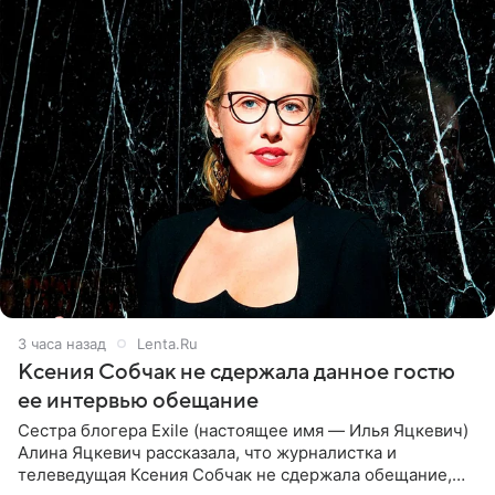
3 часа назад
Lenta.Ru
Ксения Собчак не сдержала данное гостю
ее интервью обещание
Сестра блогера Exile (настоящее имя — Илья Яцкевич)
Алина Яцкевич рассказала, что журналистка и
телеведущая Ксения Собчак не сдержала обещание,