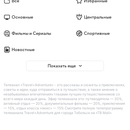
Все
Избранные
Основные
Центральные
Фильмы и Сериалы
Спортивные
Новостные
Показать еще
Телеанал «Travel+Adventure» - это рассказы и сюжеты о приключенях,
советы и идеи, куда отправиться в путешествие, а также мнение о
незабываемых впечатлениях глазами лучших путешественников со
всего мира каждый день. Эфир телеканала это: путеводители — 30%,
активный отдых — 20%, документальные фильмы — 20%, приключения
— 15%, отдых класса «люкс» — 15% Смотрите полную телепрограмму
телеканала Travel+Adventure для города Тобольск на «ТВ Mail».