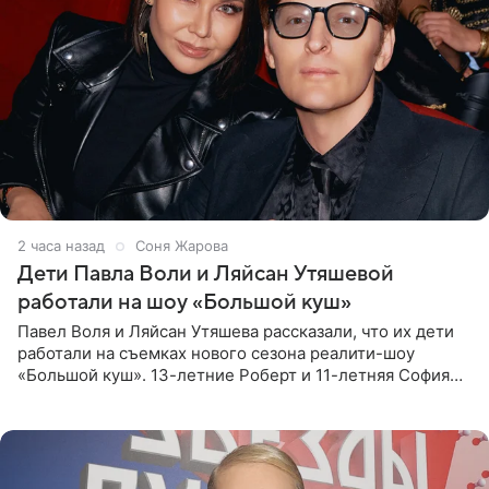
2 часа назад
Соня Жарова
Дети Павла Воли и Ляйсан Утяшевой
работали на шоу «Большой куш»
Павел Воля и Ляйсан Утяшева рассказали, что их дети
работали на съемках нового сезона реалити-шоу
«Большой куш». 13-летние Роберт и 11-летняя София
отправились вместе с родителями в Таиланд и успели
поработать