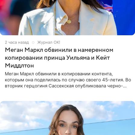
2 часа назад
Журнал OK!
Меган Маркл обвинили в намеренном
копировании принца Уильяма и Кейт
Миддлтон
Меган Маркл обвинили в копировании контента,
которым она поделилась по случаю своего 45-летия. Во
вторник герцогиня Сассекская опубликовала черно-
белую фотографию, на которой она прыгает в бассейн с
воздушными