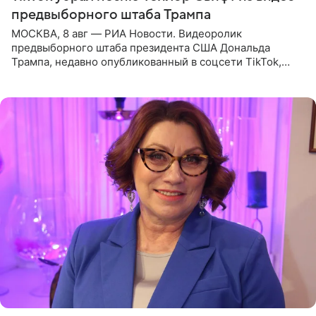
предвыборного штаба Трампа
МОСКВА, 8 авг — РИА Новости. Видеоролик
предвыборного штаба президента США Дональда
Трампа, недавно опубликованный в соцсети TikTok,
остался без звуковой дорожки в виде песни August
(«Август») американской