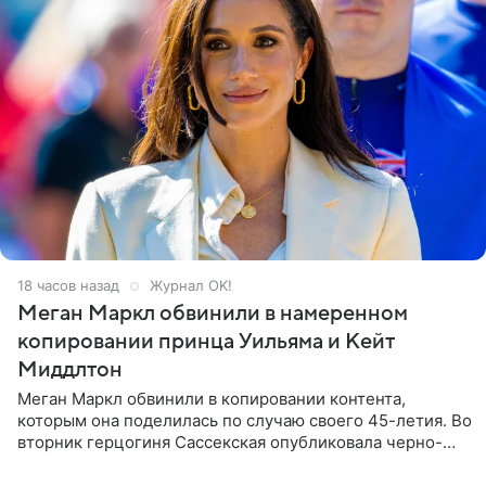
18 часов назад
Журнал OK!
Меган Маркл обвинили в намеренном
копировании принца Уильяма и Кейт
Миддлтон
Меган Маркл обвинили в копировании контента,
которым она поделилась по случаю своего 45-летия. Во
вторник герцогиня Сассекская опубликовала черно-
белую фотографию, на которой она прыгает в бассейн с
воздушными