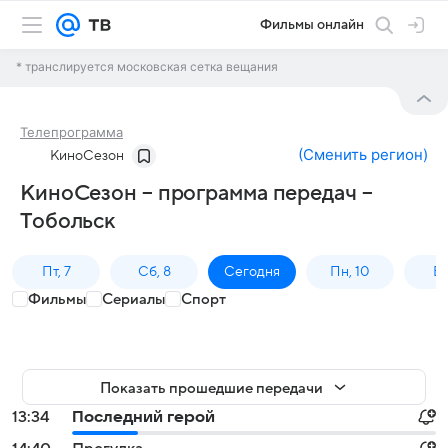
Фильмы онлайн
* транслируется московская сетка вещания
Телепрограмма
(
Сменить регион
)
КиноСезон
КиноСезон – программа передач –
Тобольск
Пт, 7
Сб, 8
Сегодня
Пн, 10
Вт,
Фильмы
Сериалы
Спорт
Показать прошедшие передачи
13:34
Последний герой