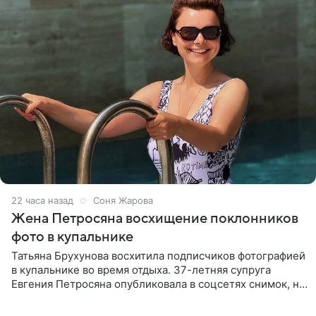
22 часа назад
Соня Жарова
Жена Петросяна восхищение поклонников
фото в купальнике
Татьяна Брухунова восхитила подписчиков фотографией
в купальнике во время отдыха. 37-летняя супруга
Евгения Петросяна опубликовала в соцсетях снимок, на
котором позирует у бассейна в белоснежном монокини
с