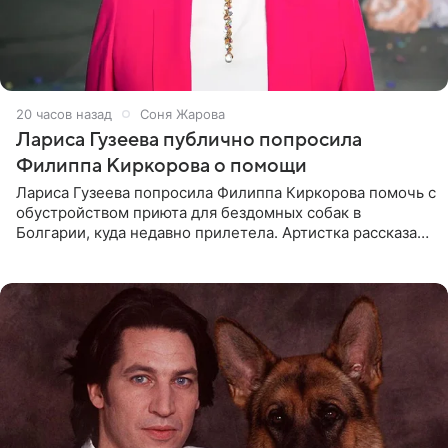
20 часов назад
Соня Жарова
Лариса Гузеева публично попросила
Филиппа Киркорова о помощи
Лариса Гузеева попросила Филиппа Киркорова помочь с
обустройством приюта для бездомных собак в
Болгарии, куда недавно прилетела. Артистка рассказала
о местных волонтерах, которые временно забирают
животных к