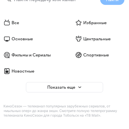
Все
Избранные
Основные
Центральные
Фильмы и Сериалы
Спортивные
Новостные
Показать еще
КиноСезон — телеканал популярных зарубежных сериалов, от
«мыльных опер» до жанра экшн. Смотрите полную телепрограмму
телеканала КиноСезон для города Тобольск на «ТВ Mail».