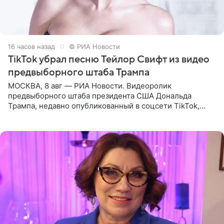
16 часов назад
© РИА Новости
TikTok убрал песню Тейлор Свифт из видео
предвыборного штаба Трампа
МОСКВА, 8 авг — РИА Новости. Видеоролик
предвыборного штаба президента США Дональда
Трампа, недавно опубликованный в соцсети TikTok,
остался без звуковой дорожки в виде песни August
(«Август») американской