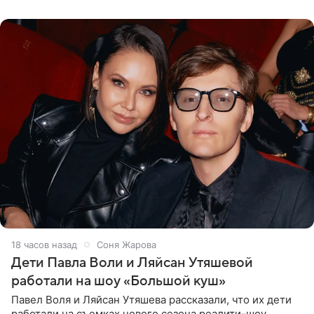
что во время отдыха
18 часов назад
Соня Жарова
Дети Павла Воли и Ляйсан Утяшевой
работали на шоу «Большой куш»
Павел Воля и Ляйсан Утяшева рассказали, что их дети
работали на съемках нового сезона реалити-шоу