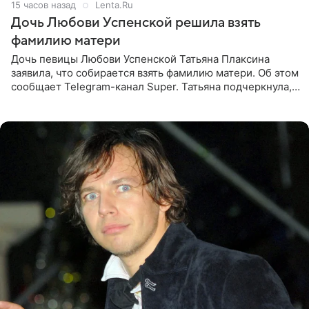
15 часов назад
Lenta.Ru
Дочь Любови Успенской решила взять
фамилию матери
Дочь певицы Любови Успенской Татьяна Плаксина
заявила, что собирается взять фамилию матери. Об этом
сообщает Telegram-канал Super. Татьяна подчеркнула,
что приняла решение о смене фамилии, поскольку
именно от