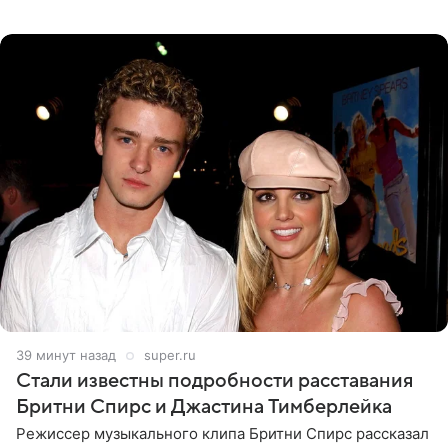
прошлой ночью. В кадре артистка предстала в
вечернем
39 минут назад
super.ru
Стали известны подробности расставания
Бритни Спирс и Джастина Тимберлейка
Режиссер музыкального клипа Бритни Спирс рассказал