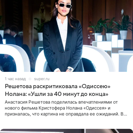
1 час назад
super.ru
Решетова раскритиковала «Одиссею»
Нолана: «Ушли за 40 минут до конца»
Анастасия Решетова поделилась впечатлениями от
нового фильма Кристофера Нолана «Одиссея» и
призналась, что картина не оправдала ее ожиданий. В
личном блоге модель рассказала, что они с компанией
не стали