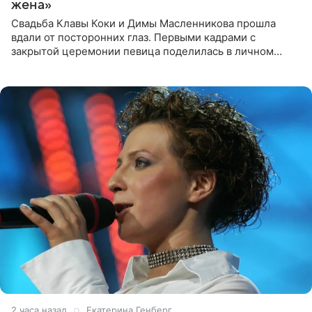
жена»
Свадьба Клавы Коки и Димы Масленникова прошла
вдали от посторонних глаз. Первыми кадрами с
закрытой церемонии певица поделилась в личном
блоге. Артистка выложила серию свадебных снимков и
оставила лаконичную
2 часа назад
Екатерина Генберг