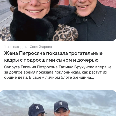
1 час назад
Соня Жарова
Жена Петросяна показала трогательные
кадры с подросшими сыном и дочерью
Супруга Евгения Петросяна Татьяна Брухунова впервые
за долгое время показала поклонникам, как растут их
общие дети. В своем личном блоге женщина
опубликовала редкие кадры с шестилетним сыном
Ваганом и