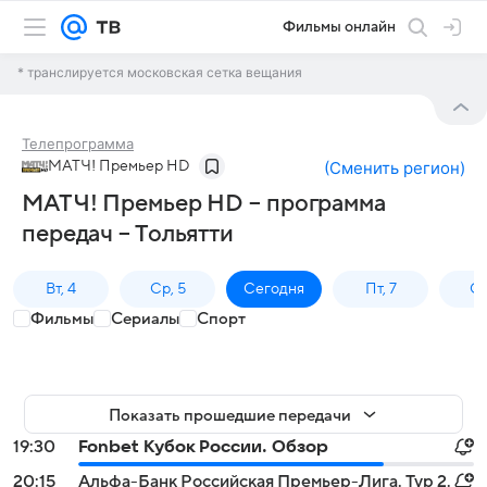
Фильмы онлайн
* транслируется московская сетка вещания
Телепрограмма
МАТЧ! Премьер HD
(
Сменить регион
)
МАТЧ! Премьер HD – программа
передач – Тольятти
Вт, 4
Ср, 5
Сегодня
Пт, 7
Сб
Фильмы
Сериалы
Спорт
Показать прошедшие передачи
19:30
Fonbet Кубок России. Обзор
20:15
Альфа-Банк Российская Премьер-Лига. Тур 2.