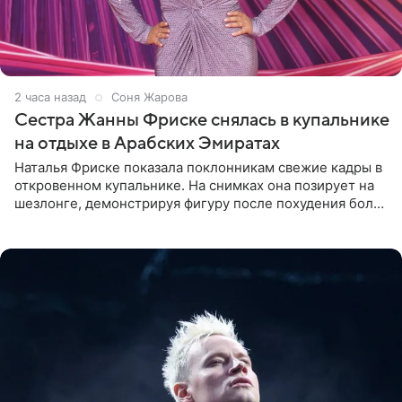
2 часа назад
Соня Жарова
Сестра Жанны Фриске снялась в купальнике
на отдыхе в Арабских Эмиратах
Наталья Фриске показала поклонникам свежие кадры в
откровенном купальнике. На снимках она позирует на
шезлонге, демонстрируя фигуру после похудения более
чем на десять килограммов. В подписи к посту