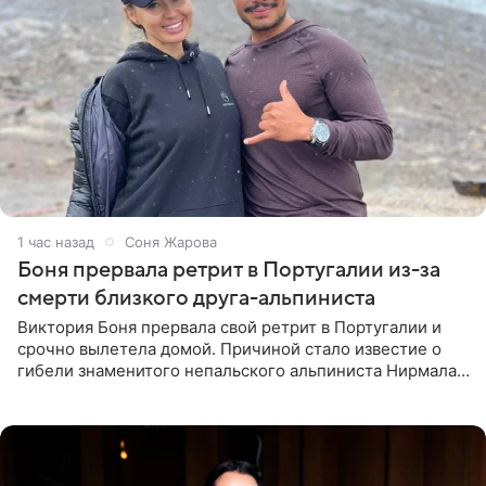
1 час назад
Соня Жарова
Боня прервала ретрит в Португалии из-за
смерти близкого друга-альпиниста
Виктория Боня прервала свой ретрит в Португалии и
срочно вылетела домой. Причиной стало известие о
гибели знаменитого непальского альпиниста Нирмала
«Нимса» Пурджи, которого модель называла своим
близким другом