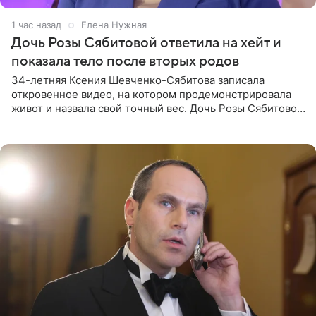
1 час назад
Елена Нужная
Дочь Розы Сябитовой ответила на хейт и
показала тело после вторых родов
34-летняя Ксения Шевченко-Сябитова записала
откровенное видео, на котором продемонстрировала
живот и назвала свой точный вес. Дочь Розы Сябитовой
призналась, что получала множество оскорбительных
сообщений, но