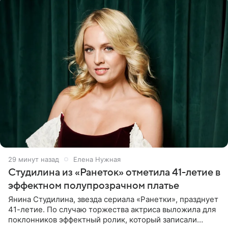
29 минут назад
Елена Нужная
Студилина из «Ранеток» отметила 41-летие в
эффектном полупрозрачном платье
Янина Студилина, звезда сериала «Ранетки», празднует
41-летие. По случаю торжества актриса выложила для
поклонников эффектный ролик, который записали