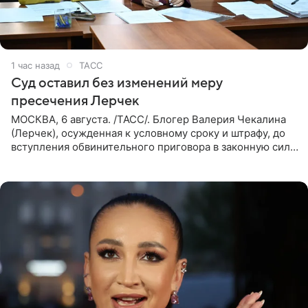
1 час назад
ТАСС
Суд оставил без изменений меру
пресечения Лерчек
МОСКВА, 6 августа. /ТАСС/. Блогер Валерия Чекалина
(Лерчек), осужденная к условному сроку и штрафу, до
вступления обвинительного приговора в законную силу
будет находиться под запретом определенных
действий. Об