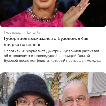
1 час назад
Lenta.Ru
Губерниев высказался о Бузовой: «Как
доярка на селе!»
Спортивный журналист Дмитрий Губерниев рассказал
об отношениях с телеведущей и певицей Ольгой
Бузовой после конфликта, который произошел между
ними в 2021 году в прямом эфире канала «Матч ТВ». В
разговоре с