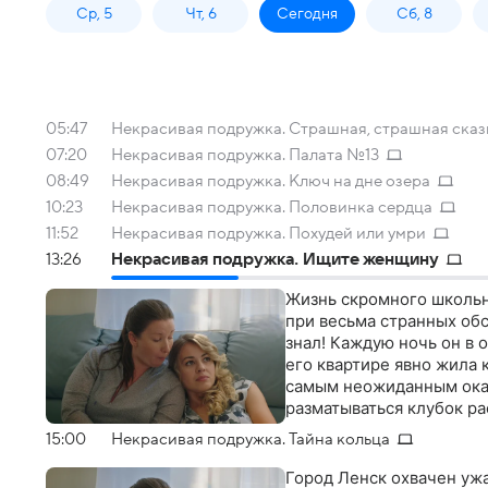
Ср, 5
Чт, 6
Сегодня
Сб, 8
05:47
Некрасивая подружка. Страшная, страшная сказ
07:20
Некрасивая подружка. Палата №13
08:49
Некрасивая подружка. Ключ на дне озера
10:23
Некрасивая подружка. Половинка сердца
11:52
Некрасивая подружка. Похудей или умри
13:26
Некрасивая подружка. Ищите женщину
Жизнь скромного школьно
при весьма странных обс
знал! Каждую ночь он в о
его квартире явно жила 
самым неожиданным оказ
разматываться клубок р
15:00
Некрасивая подружка. Тайна кольца
Город Ленск охвачен ужа