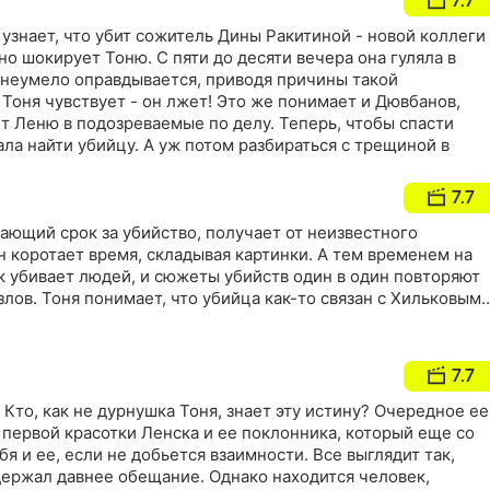
7.7
 узнает, что убит сожитель Дины Ракитиной - новой коллеги
но шокирует Тоню. С пяти до десяти вечера она гуляла в
 неумело оправдывается, приводя причины такой
 Тоня чувствует - он лжет! Это же понимает и Дювбанов,
т Леню в подозреваемые по делу. Теперь, чтобы спасти
ала найти убийцу. А уж потом разбираться с трещиной в
7.7
ающий срок за убийство, получает от неизвестного
 коротает время, складывая картинки. А тем временем на
к убивает людей, и сюжеты убийств один в один повторяют
лов. Тоня понимает, что убийца как-то связан с Хильковым
7.7
 Кто, как не дурнушка Тоня, знает эту истину? Очередное ее
первой красотки Ленска и ее поклонника, который еще со
я и ее, если не добьется взаимности. Все выглядит так,
держал давнее обещание. Однако находится человек,