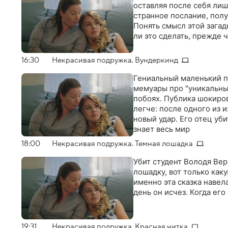
оставляя после себя лиш
странное послание, полу
Понять смысл этой загад
ли это сделать, прежде
16:30
Некрасивая подружка. Вундеркинд
Гениальный маленький п
мемуары про "уникальный
побоях. Публика шокиров
легче: после одного из и
новый удар. Его отец уби
знает весь мир
18:00
Некрасивая подружка. Темная лошадка
Убит студент Володя Вер
лошадку, вот только как
именно эта сказка навел
день он исчез. Когда ег
19:31
Некрасивая подружка. Красная нитка