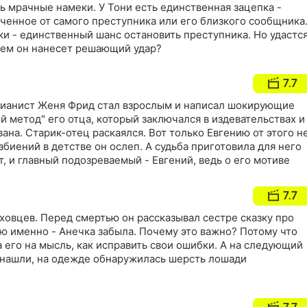
ь мрачные намеки. У Тони есть единственная зацепка -
ченное от самого преступника или его близкого сообщника
ки - единственный шанс остановить преступника. Но удастс
 чем он нанесет решающий удар?
7.7
ианист Женя Фрид стал взрослым и написал шокирующие
 метод" его отца, который заключался в издевательствах и
ана. Старик-отец раскаялся. Вот только Евгению от этого н
збиений в детстве он ослеп. А судьба приготовила для него
т, и главный подозреваемый - Евгений, ведь о его мотиве
7.7
ховцев. Перед смертью он рассказывал сестре сказку про
ую именно - Анечка забыла. Почему это важно? Потому что
а его на мысль, как исправить свои ошибки. А на следующий
о нашли, на одежде обнаружилась шерсть лошади