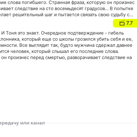
ие слова погибшего. Странная фраза, которую он произнес
ивает следствие на сто восемьдесят градусов… В попытке
лает решительный шаг и пытается связать свою судьбу с
же случается катастрофа. Кто стоит за событиями,
7.7
 и его близких? И какое отношение это имеет к тайне,
ит Алена? Тоня пытается спасти друзей, а в ее собственной
. И Тоня это знает. Очередное подтверждение - гибель
не гладко…
клонника, который еще со школы грозился убить себя и ее,
имности. Все выглядит так, будто мужчина сдержал давнее
ится человек, который слышал его последние слова.
 он произнес перед смертью, разворачивает следствие на