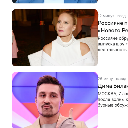
12 минут назад
Россияне п
«Нового Р
Россияне обр
выпуска шоу «
деятельность 
комментариях
26 минут назад
Дима Билан
МОСКВА, 7 ав
после волны к
бурные обсуж
глубин. В