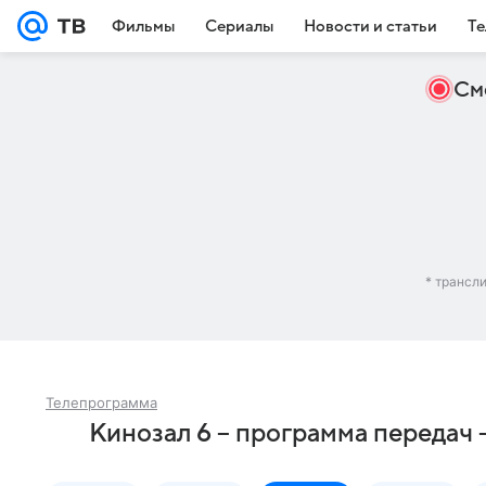
Фильмы
Сериалы
Новости и статьи
Те
См
* трансл
Телепрограмма
Кинозал 6 – программа передач 