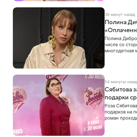
36 минут назад
Полина Диб
«Оплаченн
Полина Дибров
числе со стор
многодетная м
54 минуты наза
Сябитова з
подарки ср
Роза Сябитова
подарков на п
роман проходи
партнера бол