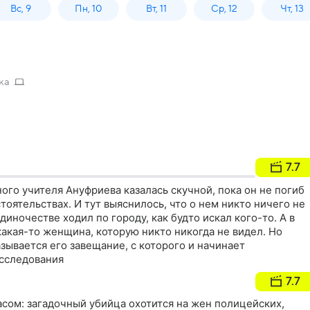
Вс, 9
Пн, 10
Вт, 11
Ср, 12
Чт, 13
ка
7.7
го учителя Ануфриева казалась скучной, пока он не погиб
тоятельствах. И тут выяснилось, что о нем никто ничего не
диночестве ходил по городу, как будто искал кого-то. А в
какая-то женщина, которую никто никогда не видел. Но
ывается его завещание, с которого и начинает
асследования
7.7
сом: загадочный убийца охотится на жен полицейских,