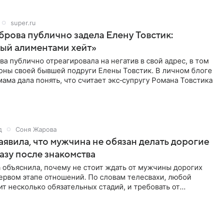
super.ru
рова публично задела Елену Товстик:
ый алиментами хейт»
а публично отреагировала на негатив в свой адрес, в том
оны своей бывшей подруги Елены Товстик. В личном блоге
ама дала понять, что считает экс‑супругу Романа Товстика
д
Соня Жарова
аявила, что мужчина не обязан делать дорогие
азу после знакомства
 объяснила, почему не стоит ждать от мужчины дорогих
ервом этапе отношений. По словам телесвахи, любой
т несколько обязательных стадий, и требовать от
ьше