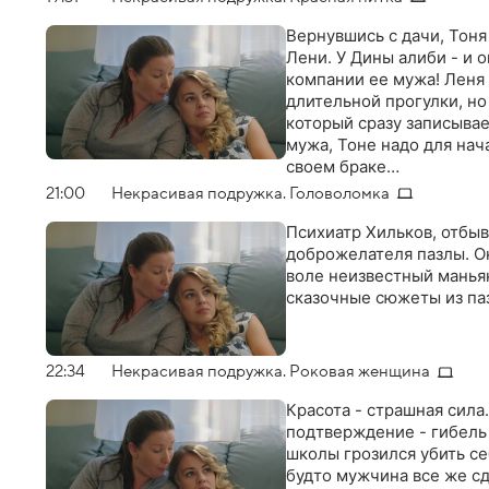
Вернувшись с дачи, Тоня
Лени. У Дины алиби - и о
компании ее мужа! Леня
длительной прогулки, но
который сразу записывае
мужа, Тоне надо для нач
своем браке…
21:00
Некрасивая подружка. Головоломка
Психиатр Хильков, отбыв
доброжелателя пазлы. Он
воле неизвестный манья
сказочные сюжеты из паз
22:34
Некрасивая подружка. Роковая женщина
Красота - страшная сила.
подтверждение - гибель 
школы грозился убить себ
будто мужчина все же с