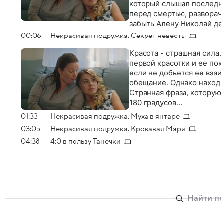
который слышал последн
перед смертью, разворач
забыть Алену Николай де
другой женщиной. И тут 
00:06
Некрасивая подружка. Секрет невесты
разрушающими жизнь Коли
которую так упорно хран
Красота - страшная сила
жизни все тоже совсем 
первой красотки и ее по
если не добьется ее вза
обещание. Однако наход
Странная фраза, которую
180 градусов…
01:33
Некрасивая подружка. Муха в янтаре
03:05
Некрасивая подружка. Кровавая Мэри
04:38
4:0 в пользу Танечки